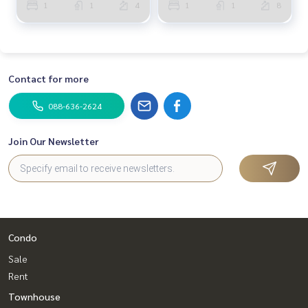
1
1
4
1
1
8
Contact for more
088-636-2624
Join Our Newsletter
Condo
Sale
Rent
Townhouse