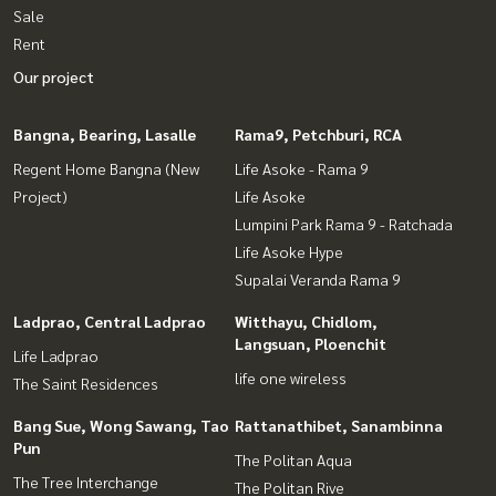
Sale
Rent
Our project
Bangna, Bearing, Lasalle
Rama9, Petchburi, RCA
Regent Home Bangna (New
Life Asoke - Rama 9
Project)
Life Asoke
Lumpini Park Rama 9 - Ratchada
Life Asoke Hype
Supalai Veranda Rama 9
Ladprao, Central Ladprao
Witthayu, Chidlom,
Langsuan, Ploenchit
Life Ladprao
life one wireless
The Saint Residences
Bang Sue, Wong Sawang, Tao
Rattanathibet, Sanambinna
Pun
The Politan Aqua
The Tree Interchange
The Politan Rive