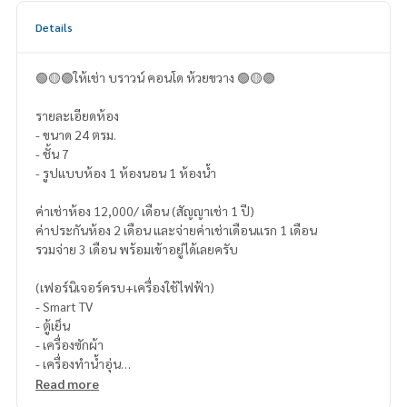
Details
🟢🟡🟣ให้เช่า บราวน์ คอนโด ห้วยขวาง 🟢🟡🟣
รายละเอียดห้อง
- ขนาด 24 ตรม.
- ชั้น 7
- รูปแบบห้อง 1 ห้องนอน 1 ห้องน้ำ
ค่าเช่าห้อง 12,000/ เดือน (สัญญาเช่า 1 ปี)
ค่าประกันห้อง 2 เดือน และจ่ายค่าเช่าเดือนแรก 1 เดือน
รวมจ่าย 3 เดือน พร้อมเข้าอยู่ได้เลยครับ
(เฟอร์นิเจอร์ครบ+เครื่องใช้ไฟฟ้า)
- Smart TV
- ตู้เย็น
- เครื่องซักผ้า
- เครื่องทำน้ำอุ่น
- ลำโพง built-in Bluetooth สำหรับฟังเพลงภายในห้อง
Read more
- Digital door lock