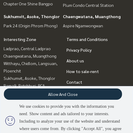
Chapter One Shine Bangpo
Plum Condo Central Station
Sukhumvit, Asoke, Thonglor
Chaengwatana, Muangthong
Park 24 (Origin Phrom Phong)
Aspire Ngamwongwan
Interesting Zone
Terms and Conditions
Ladprao, Central Ladprao
Privacy Policy
Chaengwatana, Muangthong
About us
Witthayu, Chidlom, Langsuan,
Ploenchit
How to sale-rent
Sukhumvit, Asoke, Thonglor
Contact
Rama9, Petchburi, RCA
Rattanathibet, Sanambinna
Allow And Close
Bang Sue, Wong Sawang, Tao
We use cookies to provide you with the information you
Pun
need. Show content and ads tailored to your interests.
Bangna, Bearing, Lasalle
2
people are viewing
Including to analyze your use of the website and understand
where users come from. By clicking "Accept All", you agree
Sold Out