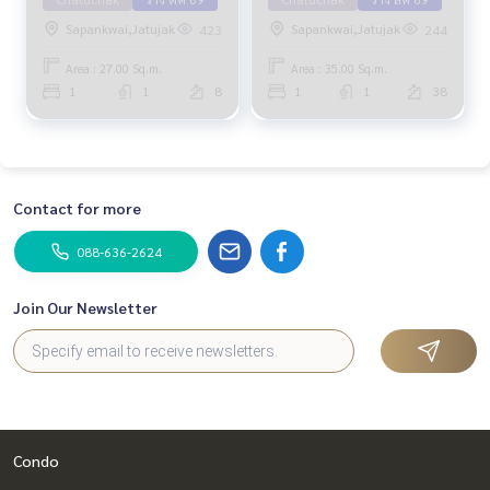
Sapankwai,Jatujak
Sapankwai,Jatujak
423
244
Area : 27.00 Sq.m.
Area : 35.00 Sq.m.
1
1
8
1
1
38
Contact for more
088-636-2624
Join Our Newsletter
Condo