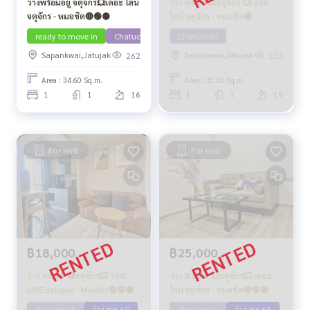
ว่างพร้อมอยู่ จตุจักร💥เดอะ ไลน์
ว่าง พย 68💥จตุจักร 💥เดอะ
จตุจักร - หมอชิต🔴🟢🟡
ไลน์ จตุจักร - หมอชิต🔴
ready to move in
Chatuchak
Contact Line
Chatuchak
Special deal
Sapankwai,Jatujak
Sapankwai,Jatujak
262
233
Area : 34.60 Sq.m.
Area : 35.00 Sq.m.
1
1
16
1
1
19
For rent
For rent
฿18,000
฿25,000
ว่าง ตค 69 🔴จตุจักร💥 THE
ว่าง ส.ค 69 💥จตุจักร💥 เดอะ
LINE Jatujak - Mochit🔴🟢🟡
ไลน์ จตุจักร - หมอชิต🔴🟢🟡
Chatuchak
ว่าง ตค 69
Chatuchak
ว่าง สค 69