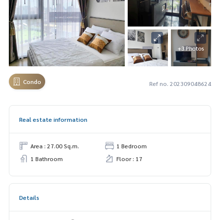
+3 Photos
Condo
Ref no. 202309048624
Real estate information
Area : 27.00 Sq.m.
1 Bedroom
1 Bathroom
Floor : 17
Details