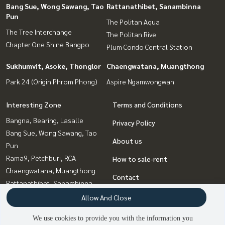
Bang Sue, Wong Sawang, Tao
Rattanathibet, Sanambinna
Pun
The Politan Aqua
The Tree Interchange
The Politan Rive
Chapter One Shine Bangpo
Plum Condo Central Station
Sukhumvit, Asoke, Thonglor
Chaengwatana, Muangthong
Park 24 (Origin Phrom Phong)
Aspire Ngamwongwan
Interesting Zone
Terms and Conditions
Bangna, Bearing, Lasalle
Privacy Policy
Bang Sue, Wong Sawang, Tao
About us
Pun
Rama9, Petchburi, RCA
How to sale-rent
Chaengwatana, Muangthong
Contact
Rattanathibet, Sanambinna
Sukhumvit, Asoke, Thonglor
Allow And Close
Ladprao, Central Ladprao
We use cookies to provide you with the information you
Witthayu, Chidlom, Langsuan,