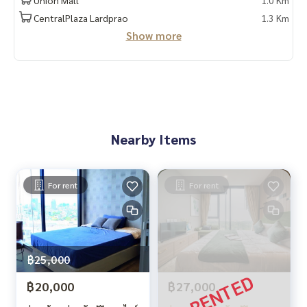
Union Mall
1.0 Km
CentralPlaza Lardprao
1.3 Km
Show more
Nearby Items
For rent
For rent
฿25,000
฿20,000
฿27,000