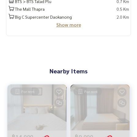
BTS > BTS Talad Plu
0.7 Km
The Mall Thapra
0.5 Km
Big C Supercenter Daokanong
2.0 Km
Show more
Nearby Items
For rent
For rent
฿14,000
฿9,000