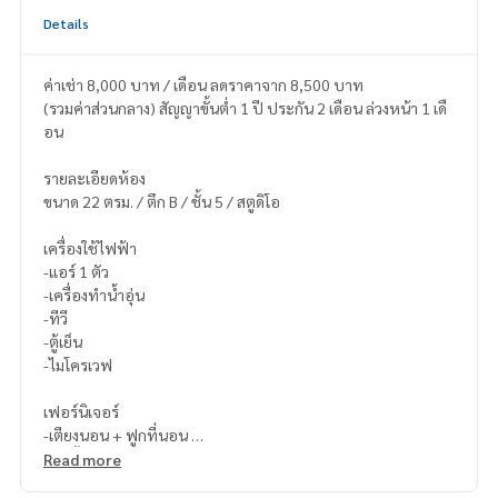
Details
ค่าเช่า 8,000 บาท / เดือน ลดราคาจาก 8,500 บาท
(รวมค่าส่วนกลาง) สัญญาขั้นต่ำ 1 ปี ประกัน 2 เดือน ล่วงหน้า 1 เดื
อน
รายละเอียดห้อง
ขนาด 22 ตรม. / ตึก B / ชั้น 5 / สตูดิโอ
เครื่องใช้ไฟฟ้า
-แอร์ 1 ตัว
-เครื่องทำน้ำอุ่น
-ทีวี
-ตู้เย็น
-ไมโครเวฟ
เฟอร์นิเจอร์
-เตียงนอน + ฟูกที่นอน
-เก้าอี้+โต๊ะทานข้าว
Read more
-ชั้นวางทีวี