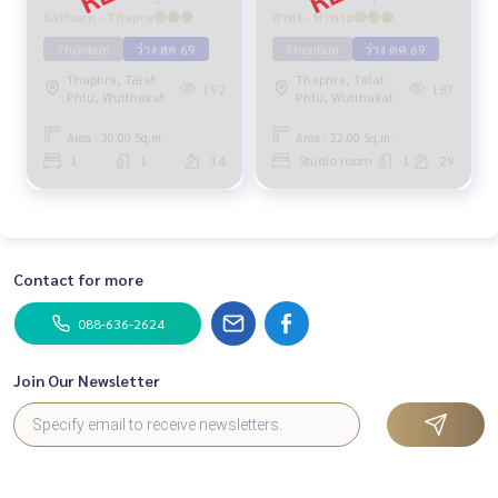
Sathorn - Thapra🔴🟢🟡
สาทร - ท่าพระ🔴🟢🟡
Thonburi
ว่าง สค 69
Thonburi
ว่าง ตค 69
Thaphra, Talat
Thaphra, Talat
192
187
Phlu, Wutthakat
Phlu, Wutthakat
Area : 30.00 Sq.m.
Area : 22.00 Sq.m.
1
1
14
Studio room
1
29
Contact for more
088-636-2624
Join Our Newsletter