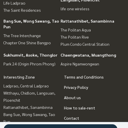
Life Ladprao
life one wireless
The Saint Residences
Bang Sue, Wong Sawang, Tao
Rattanathibet, Sanambinna
Pun
The Politan Aqua
The Tree Interchange
The Politan Rive
Chapter One Shine Bangpo
Plum Condo Central Station
Sukhumvit, Asoke, Thonglor
Chaengwatana, Muangthong
Park 24 (Origin Phrom Phong)
Aspire Ngamwongwan
Interesting Zone
Terms and Conditions
Ladprao, Central Ladprao
Privacy Policy
Witthayu, Chidlom, Langsuan,
About us
Ploenchit
Rattanathibet, Sanambinna
How to sale-rent
Bang Sue, Wong Sawang, Tao
Contact
Pun