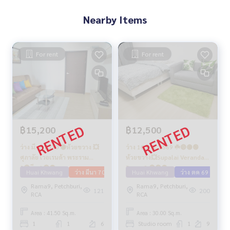
Nearby Items
For rent
For rent
฿15,200
฿12,500
ว่าง มี.ค. 2570 🟡ห้วยขวาง 💥
ว่าง 10 ต.ค. 2569 ☘️🔴🟡🟢
ศุภาลัย เวอเรนด้า พระราม
ห้วยขวาง💥Supalai Veranda
9🔴ตึก A🟢🟡
Rama 9 🔴🟢🟡
Huai Khwang
ว่าง มีนา 70
Huai Khwang
ว่าง ตค 69
Rama9, Petchburi,
Rama9, Petchburi,
121
200
RCA
RCA
Area : 41.50 Sq.m.
Area : 30.00 Sq.m.
1
1
6
Studio room
1
9