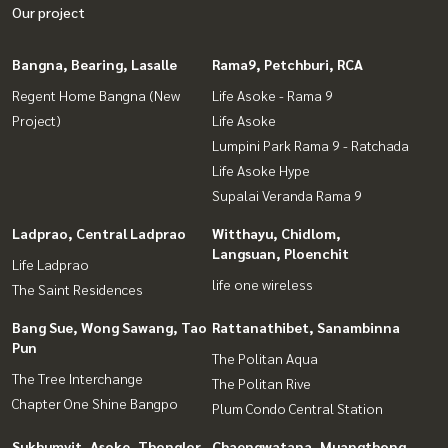
Our project
Bangna, Bearing, Lasalle
Rama9, Petchburi, RCA
Regent Home Bangna (New
Life Asoke - Rama 9
Project)
Life Asoke
Lumpini Park Rama 9 - Ratchada
Life Asoke Hype
Supalai Veranda Rama 9
Ladprao, Central Ladprao
Witthayu, Chidlom,
Langsuan, Ploenchit
Life Ladprao
life one wireless
The Saint Residences
Bang Sue, Wong Sawang, Tao
Rattanathibet, Sanambinna
Pun
The Politan Aqua
The Tree Interchange
The Politan Rive
Chapter One Shine Bangpo
Plum Condo Central Station
Sukhumvit, Asoke, Thonglor
Chaengwatana, Muangthong