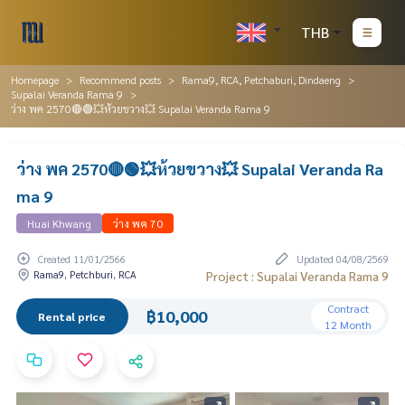
THB
Homepage
Recommend posts
Rama9, RCA, Petchaburi, Dindaeng
Supalai Veranda Rama 9
ว่าง พค 2570🔴🟢💥ห้วยขวาง💥 Supalai Veranda Rama 9
ว่าง พค 2570🔴🟢💥ห้วยขวาง💥 Supalai Veranda Ra
ma 9
Huai Khwang
ว่าง พค 70
Created 11/01/2566
Updated 04/08/2569
Rama9, Petchburi, RCA
Project : Supalai Veranda Rama 9
Contract
฿10,000
Rental price
12 Month