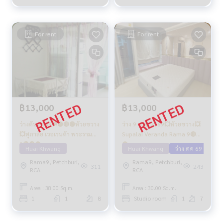
For rent
For rent
฿13,000
฿13,000
ว่างต้นตค68☘️🟡🔴🟢ห้วยขวาง
ว่าง 9 ต.ค. 2569💥ห้วยขวาง💥
💥ศุภาลัย เวอเรนด้า พระราม
Supalai Veranda Rama 9🔴🟢
9🔴🟢🟡
🟡
Huai Khwang
Huai Khwang
ว่าง ตค 69
Rama9, Petchburi,
Rama9, Petchburi,
311
243
RCA
RCA
Area : 38.00 Sq.m.
Area : 30.00 Sq.m.
1
1
8
Studio room
1
7