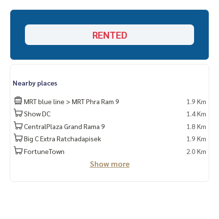
RENTED
Nearby places
MRT blue line > MRT Phra Ram 9
1.9 Km
Show DC
1.4 Km
CentralPlaza Grand Rama 9
1.8 Km
Big C Extra Ratchadapisek
1.9 Km
FortuneTown
2.0 Km
Show more