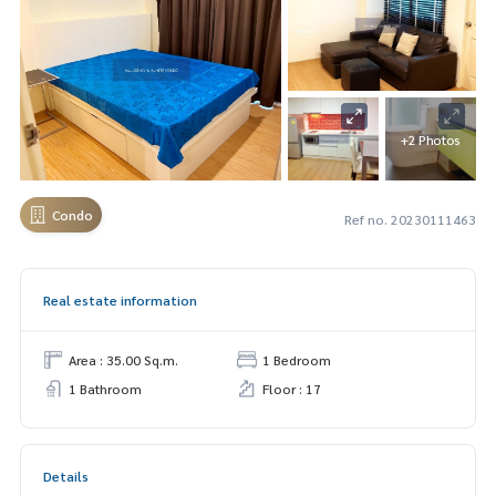
+2 Photos
Condo
Ref no. 20230111463
Real estate information
Area : 35.00 Sq.m.
1 Bedroom
1 Bathroom
Floor : 17
Details