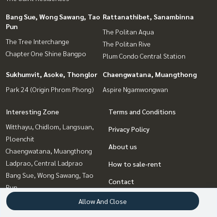
Bang Sue, Wong Sawang, Tao
Rattanathibet, Sanambinna
Pun
The Politan Aqua
The Tree Interchange
The Politan Rive
Chapter One Shine Bangpo
Plum Condo Central Station
Sukhumvit, Asoke, Thonglor
Chaengwatana, Muangthong
Park 24 (Origin Phrom Phong)
Aspire Ngamwongwan
Interesting Zone
Terms and Conditions
Witthayu, Chidlom, Langsuan,
Privacy Policy
Ploenchit
About us
Chaengwatana, Muangthong
Ladprao, Central Ladprao
How to sale-rent
Bang Sue, Wong Sawang, Tao
Contact
Pun
Rattanathibet, Sanambinna
Allow And Close
Sukhumvit, Asoke, Thonglor