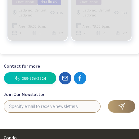
Chatuchak
ว่าง มิย 69
Chatuchak
Ladprao, Central
Ladprao, Central
186
383
Ladprao
Ladprao
Area : 36.00 Sq.m.
Area : 78.00 Sq.m.
1
1
19
2
2
29
Contact for more
088-636-2624
Join Our Newsletter
Condo