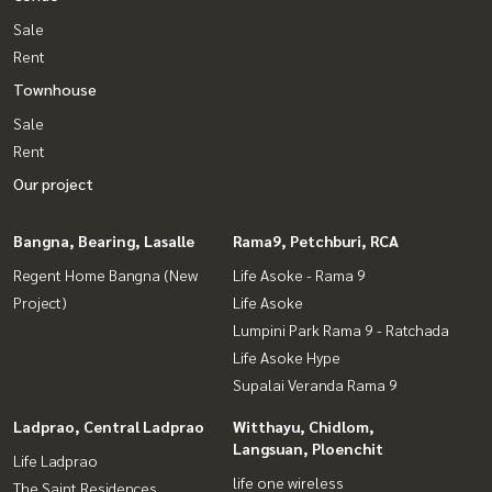
Sale
Rent
Townhouse
Sale
Rent
Our project
Bangna, Bearing, Lasalle
Rama9, Petchburi, RCA
Regent Home Bangna (New
Life Asoke - Rama 9
Project)
Life Asoke
Lumpini Park Rama 9 - Ratchada
Life Asoke Hype
Supalai Veranda Rama 9
Ladprao, Central Ladprao
Witthayu, Chidlom,
Langsuan, Ploenchit
Life Ladprao
life one wireless
The Saint Residences