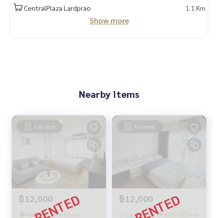
CentralPlaza Lardprao
1.1 Km
Show more
Nearby Items
For rent
For rent
฿12,000
฿12,000
🟢จตุจักร 💥 SYM Vibha -
ว่าง ต.ค. 2569 ☘️ จตุจักร💥SYM