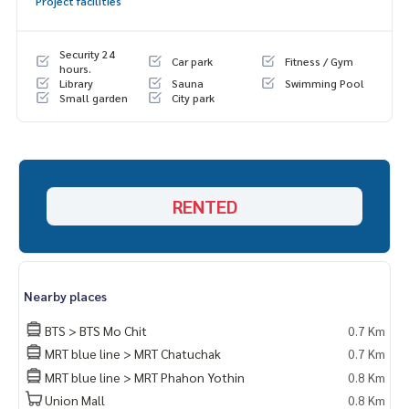
Project facilities
Security 24
Car park
Fitness / Gym
hours.
Library
Sauna
Swimming Pool
Small garden
City park
RENTED
Nearby places
BTS > BTS Mo Chit
0.7 Km
MRT blue line > MRT Chatuchak
0.7 Km
MRT blue line > MRT Phahon Yothin
0.8 Km
Union Mall
0.8 Km