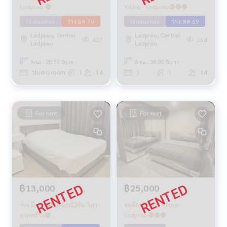
Ladprao 🔴
Vibha - Ladprao🔴🟢🟡
Chatuchak
ว่าง มค 70
Chatuchak
ว่าง ตค 69
Ladprao, Central
Ladprao, Central
427
394
Ladprao
Ladprao
Area : 28.50 Sq.m.
Area : 36.00 Sq.m.
Studio room
1
14
1
1
14
For rent
For rent
฿13,000
฿25,000
ว่าง มิย 69🔴จตุจักร💥ซิม วิภา -
จตุจักร💥SYM Vibha-
ลาดพร้าว🔴
Ladprao🔴🟢🟡