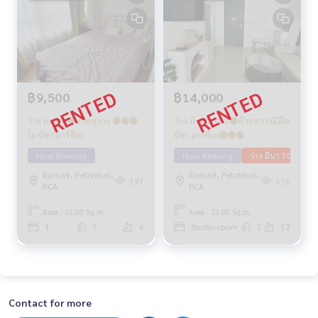
฿9,500
฿14,000
ว่าง ตค 68🟢ห้วยขวาง 🟢🟡🟣
ว่าง มี.ค. 2570 🟡ห้วยขวาง💥ไอ
ไอ บิซา อาร์ซีเอ
บิซา อาร์ซีเอ🔴🟢🟡
Huai Khwang
Huai Khwang
ว่าง มีนา 70
Rama9, Petchburi,
Rama9, Petchburi,
191
116
RCA
RCA
Area : 32.00 Sq.m.
Area : 32.00 Sq.m.
1
1
6
Studio room
1
12
Contact for more