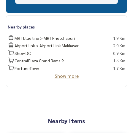
Nearby places
MRT blue line > MRT Phetchaburi
1.9 Km
Airport link > Airport Link Makkasan
2.0 Km
Show DC
0.9 Km
CentralPlaza Grand Rama 9
1.6 Km
FortuneTown
1.7 Km
Show more
Nearby Items