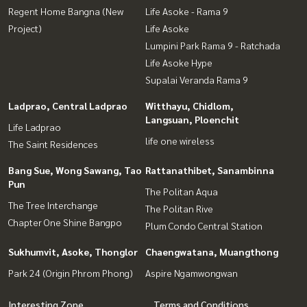
Regent Home Bangna (New
Life Asoke - Rama 9
Project)
Life Asoke
Lumpini Park Rama 9 - Ratchada
Life Asoke Hype
Supalai Veranda Rama 9
Ladprao, Central Ladprao
Witthayu, Chidlom,
Langsuan, Ploenchit
Life Ladprao
life one wireless
The Saint Residences
Bang Sue, Wong Sawang, Tao
Rattanathibet, Sanambinna
Pun
The Politan Aqua
The Tree Interchange
The Politan Rive
Chapter One Shine Bangpo
Plum Condo Central Station
Sukhumvit, Asoke, Thonglor
Chaengwatana, Muangthong
Park 24 (Origin Phrom Phong)
Aspire Ngamwongwan
Interesting Zone
Terms and Conditions