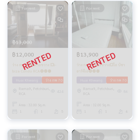
For rent
For rent
฿13,000
฿12,000
฿13,900
ว่าง กพ 70 🟡ห้วยขวาง 💥i-
ว่าง กค 70 ห้วยขวาง💥ไอ บิซา
biza Condo RCA🔴🟢🟡
อาร์ซีเอ🔴🟢🟡
Huai Khwang
ว่าง กพ 70
Huai Khwang
ว่าง กค 70
Rama9, Petchburi,
Rama9, Petchburi,
424
86
RCA
RCA
Area : 32.00 Sq.m.
Area : 32.00 Sq.m.
1
1
5
1
1
6
For rent
For rent