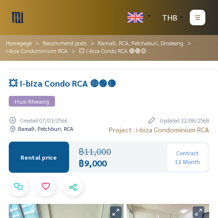
THB
Homepage
Recommend posts
Rama9, RCA, Petchaburi, Dindaeng
i-biza Condominium RCA
💥 I-biza Condo RCA 🔴🟢🟡
💥 I-biza Condo RCA 🔴🟢🟡
Huai Khwang
Created 07/01/2566
Updated 22/08/2568
Rama9, Petchburi, RCA
Project : i-biza Condominium RCA
฿11,000
Contract
Rental price
฿9,000
12 Month