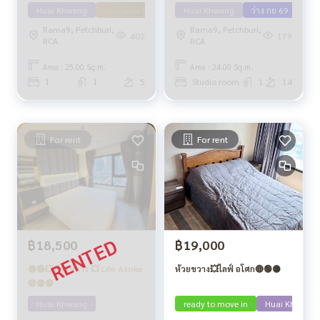
Huai Khwang
Available May 71
Huai Khwang
ว่าง กย 69
Rama9, Petchburi,
Rama9, Petchburi,
402
179
RCA
RCA
Area : 25.00 Sq.m.
Area : 24.00 Sq.m.
1
1
5
Studio room
1
14
For rent
For rent
฿18,500
฿19,000
🟡🔴💥ห้วยขวาง 💥 Life Asoke
ห้วยขวาง💥ไลฟ์ อโศก🔴🟢🟡
🔴🟡🟢
Huai Khwang
ready to move in
Huai Khwang