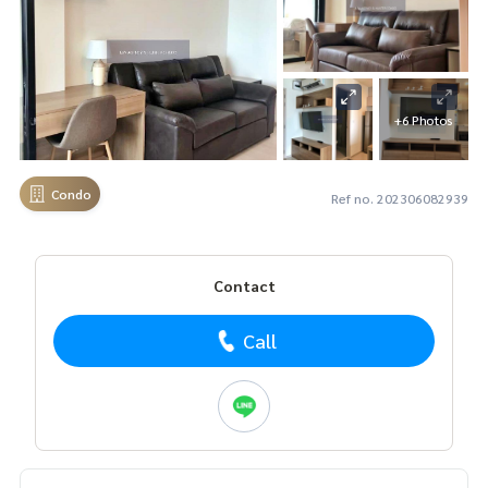
+6 Photos
Condo
Ref no. 202306082939
Contact
Call