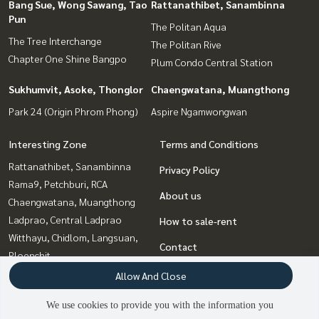
Bang Sue, Wong Sawang, Tao
Rattanathibet, Sanambinna
Pun
The Politan Aqua
The Tree Interchange
The Politan Rive
Chapter One Shine Bangpo
Plum Condo Central Station
Sukhumvit, Asoke, Thonglor
Chaengwatana, Muangthong
Park 24 (Origin Phrom Phong)
Aspire Ngamwongwan
Interesting Zone
Terms and Conditions
Rattanathibet, Sanambinna
Privacy Policy
Rama9, Petchburi, RCA
About us
Chaengwatana, Muangthong
Ladprao, Central Ladprao
How to sale-rent
Witthayu, Chidlom, Langsuan,
Contact
Ploenchit
Sukhumvit, Asoke, Thonglor
Allow And Close
Bangna, Bearing, Lasalle
We use cookies to provide you with the information you
Bang Sue, Wong Sawang, Tao