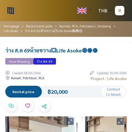
THB
Homepage
Recommend posts
Rama9, RCA, Petchaburi, Dindaeng
Life Asoke
ว่าง ส.ค 69ห้วยขวาง💥Life Asoke🔴🟢🟡
ว่าง ส.ค 69ห้วยขวาง💥Life Asoke🔴🟢🟡
Huai Khwang
ว่าง สค 69
Created 08/06/2566
Updated 30/06/2569
Rama9, Petchburi, RCA
Project : Life Asoke
Contract
฿20,000
Rental price
12 Month