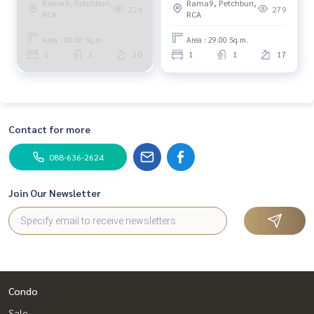
Rama9, Petchburi,
Rama9, Petchburi,
224
279
RCA
RCA
Area : 30.00 Sq.m.
Area : 29.00 Sq.m.
1
1
10
1
1
17
Contact for more
088-636-2624
Join Our Newsletter
Condo
Sale