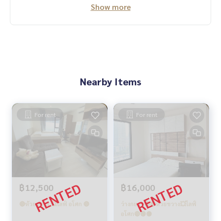
Show more
Nearby Items
For rent
For rent
฿12,500
฿16,000
🔴ห้วยขวาง 💥ไลฟ์ อโศก 🔴
ว่างกย69🔴🟡ห้วยขวาง💥ไลฟ์
อโศก🔴🟢🟡