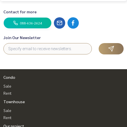
Contact for more
088-636-2624
Join Our Newsletter
Condo
Sale
Rent
Townhouse
Sale
Rent
Our project