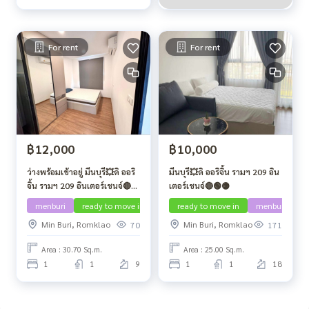
For rent
For rent
฿12,000
฿10,000
ว่างพร้อมเข้าอยู่ มีนบุรี💥ดิ ออริ
มีนบุรี💥ดิ ออริจิ้น รามฯ 209 อิน
จิ้น รามฯ 209 อินเตอร์เชนจ์🔴🟢
เตอร์เชนจ์🔴🟢🟡
🟡
menburi
ready to move in
ready to move in
menburi
Min Buri, Romklao
Min Buri, Romklao
70
171
Area : 30.70 Sq.m.
Area : 25.00 Sq.m.
1
1
9
1
1
18