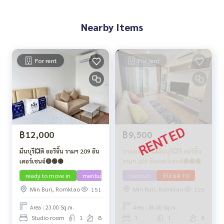
Nearby Items
For rent
For rent
฿12,000
฿9,500
มีนบุรี💥ดิ ออริจิ้น รามฯ 209 อิน
ว่าง มค 70 💥มีนบุรี💥ดิ ออริจิ้น
เตอร์เชนจ์🔴🟢🟡
รามฯ 209 อินเตอร์เชนจ์🔴🟢🟡
ready to move in
menburi
menburi
ว่าง มค 70
Min Buri, Romklao
Min Buri, Romklao
151
125
Area : 23.00 Sq.m.
Area : 26.00 Sq.m.
Studio room
1
8
1
1
8