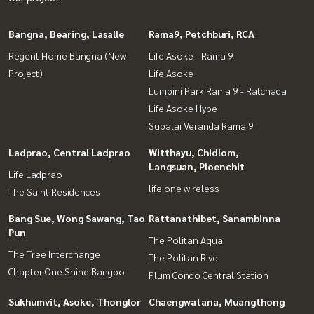
Bangna, Bearing, Lasalle
Rama9, Petchburi, RCA
Regent Home Bangna (New
Life Asoke - Rama 9
Project)
Life Asoke
Lumpini Park Rama 9 - Ratchada
Life Asoke Hype
Supalai Veranda Rama 9
Ladprao, Central Ladprao
Witthayu, Chidlom,
Langsuan, Ploenchit
Life Ladprao
life one wireless
The Saint Residences
Bang Sue, Wong Sawang, Tao
Rattanathibet, Sanambinna
Pun
The Politan Aqua
The Tree Interchange
The Politan Rive
Chapter One Shine Bangpo
Plum Condo Central Station
Sukhumvit, Asoke, Thonglor
Chaengwatana, Muangthong