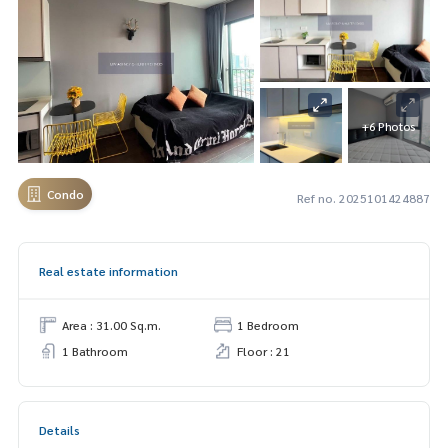
+6 Photos
Condo
Ref no. 2025101424887
Real estate information
Area : 31.00 Sq.m.
1 Bedroom
1 Bathroom
Floor : 21
Details