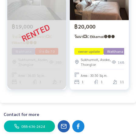
฿19,000
฿20,000
ว่าง มิย 2570🔴วัฒนา💥C
วัมนา💥C Ekkamai🔴🟢🟡
Ekkamai🔴🟢🟡
Watthana
ว่าง มิย 70
owner update
Watthana
Sukhumvit, Asoke,
Sukhumvit, Asoke,
385
168
Thonglor
Thonglor
Area : 36.00 Sq.m.
Area : 30.50 Sq.m.
1
1
7
1
1
11
Contact for more
088-636-2624