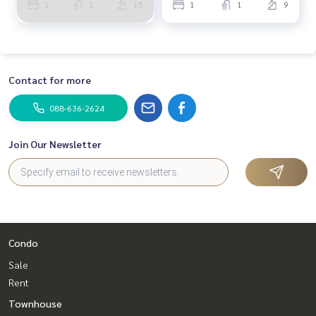
1
1
15
1
1
9
Contact for more
088-636-2624
Join Our Newsletter
Condo
Sale
Rent
Townhouse