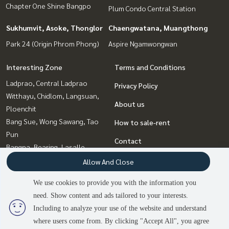
Chapter One Shine Bangpo
Plum Condo Central Station
Sukhumvit, Asoke, Thonglor
Chaengwatana, Muangthong
Park 24 (Origin Phrom Phong)
Aspire Ngamwongwan
Interesting Zone
Terms and Conditions
Ladprao, Central Ladprao
Privacy Policy
Witthayu, Chidlom, Langsuan,
About us
Ploenchit
Bang Sue, Wong Sawang, Tao
How to sale-rent
Pun
Contact
Bangna, Bearing, Lasalle
Chaengwatana, Muangthong
Allow And Close
Rattanathibet, Sanambinna
We use cookies to provide you with the information you
Sukhumvit, Asoke, Thonglor
need. Show content and ads tailored to your interests.
Rama9, Petchburi, RCA
3
people are viewing
Including to analyze your use of the website and understand
where users come from. By clicking "Accept All", you agree
Sold Out