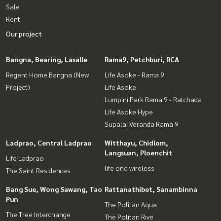
Sale
Rent
Our project
Bangna, Bearing, Lasalle
Rama9, Petchburi, RCA
Regent Home Bangna (New
Life Asoke - Rama 9
Project)
Life Asoke
Lumpini Park Rama 9 - Ratchada
Life Asoke Hype
Supalai Veranda Rama 9
Ladprao, Central Ladprao
Witthayu, Chidlom,
Langsuan, Ploenchit
Life Ladprao
life one wireless
The Saint Residences
Bang Sue, Wong Sawang, Tao
Rattanathibet, Sanambinna
Pun
The Politan Aqua
The Tree Interchange
The Politan Rive