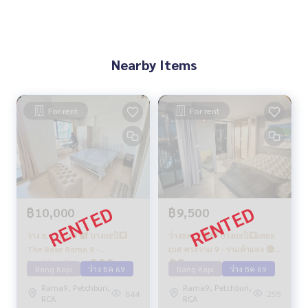
Nearby Items
For rent
For rent
฿10,000
฿9,500
ว่าง ธ.ค. 2569 🔐 บางกะปิ💥
ว่างธค69🟡🔴 บางกะปิ💥เดอะ
The Base Rama 9 -
เบส พระราม 9 - รามคำแหง 🔴
Ramkhamhaeng🔴🟢🟡
🟢🟡
Bang Kapi
ว่าง ธค 69
Bang Kapi
ว่าง ธค 69
Rama9, Petchburi,
Rama9, Petchburi,
844
255
RCA
RCA