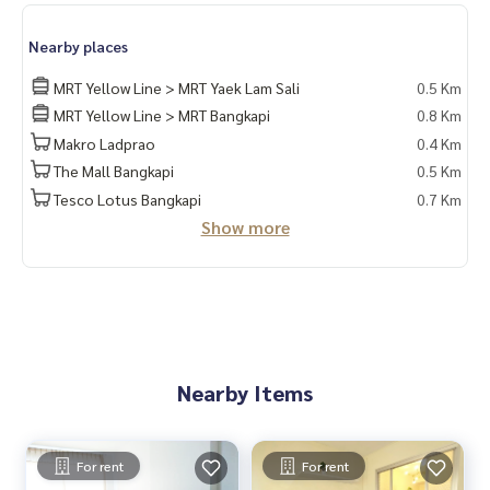
Nearby places
MRT Yellow Line > MRT Yaek Lam Sali
0.5 Km
MRT Yellow Line > MRT Bangkapi
0.8 Km
Makro Ladprao
0.4 Km
The Mall Bangkapi
0.5 Km
Tesco Lotus Bangkapi
0.7 Km
Show more
Nearby Items
For rent
For rent