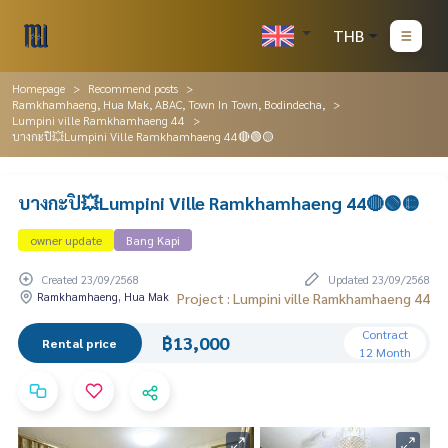
THB
Homepage
Recommend posts
Ramkhamhaeng, Hua Mak, ABAC, Town In Town, Bodindecha,
Lumpini ville Ramkhamhaeng 44
บางกะปิ💥Lumpini Ville Ramkhamhaeng 44🔴🟢🟡
บางกะปิ💥Lumpini Ville Ramkhamhaeng 44🔴🟢🟡
owner update
Bang Kapi
Created 23/09/2568
Updated 23/09/2568
Ramkhamhaeng, Hua Mak
Project : Lumpini ville Ramkhamhaeng 44
Contract
฿13,000
Rental price
12 Month