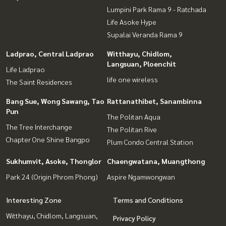
Lumpini Park Rama 9 - Ratchada
Life Asoke Hype
Supalai Veranda Rama 9
Ladprao, Central Ladprao
Witthayu, Chidlom,
Langsuan, Ploenchit
Life Ladprao
life one wireless
The Saint Residences
Bang Sue, Wong Sawang, Tao
Rattanathibet, Sanambinna
Pun
The Politan Aqua
The Tree Interchange
The Politan Rive
Chapter One Shine Bangpo
Plum Condo Central Station
Sukhumvit, Asoke, Thonglor
Chaengwatana, Muangthong
Park 24 (Origin Phrom Phong)
Aspire Ngamwongwan
Interesting Zone
Terms and Conditions
Witthayu, Chidlom, Langsuan,
Privacy Policy