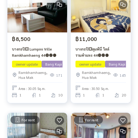
฿8,500
฿11,000
บางกะปิ💥 Lumpini Ville
บางกะปิ💥ลุมพินี วิลล์
Ramkhamhaeng 44🔴🟢🟡
รามคำแหง 44🔴🟢🟡
owner update
Bang Kapi
owner update
Bang Kapi
Ramkhamhaeng,
Ramkhamhaeng,
171
145
Hua Mak
Hua Mak
Area : 30.05 Sq.m.
Area : 30.50 Sq.m.
1
1
10
1
1
20
For rent
For rent