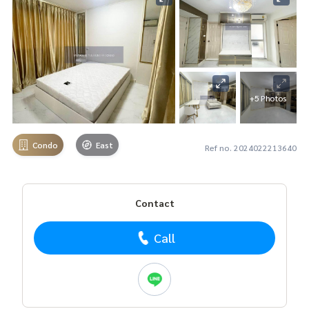
+5 Photos
Condo
East
Ref no. 2024022213640
Contact
Call