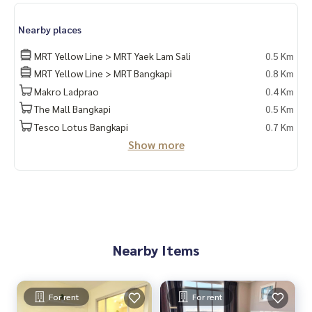
Nearby places
MRT Yellow Line > MRT Yaek Lam Sali
0.5 Km
MRT Yellow Line > MRT Bangkapi
0.8 Km
Makro Ladprao
0.4 Km
The Mall Bangkapi
0.5 Km
Tesco Lotus Bangkapi
0.7 Km
Show more
Nearby Items
For rent
For rent