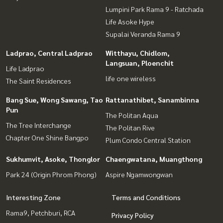
Lumpini Park Rama 9 - Ratchada
Life Asoke Hype
Supalai Veranda Rama 9
Ladprao, Central Ladprao
Witthayu, Chidlom,
Langsuan, Ploenchit
Life Ladprao
life one wireless
The Saint Residences
Bang Sue, Wong Sawang, Tao
Rattanathibet, Sanambinna
Pun
The Politan Aqua
The Tree Interchange
The Politan Rive
Chapter One Shine Bangpo
Plum Condo Central Station
Sukhumvit, Asoke, Thonglor
Chaengwatana, Muangthong
Park 24 (Origin Phrom Phong)
Aspire Ngamwongwan
Interesting Zone
Terms and Conditions
Rama9, Petchburi, RCA
Privacy Policy