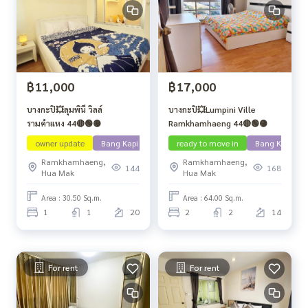
฿11,000
฿17,000
บางกะปิ💥ลุมพินี วิลล์
บางกะปิ💥Lumpini Ville
รามคำแหง 44🔴🟢🟡
Ramkhamhaeng 44🔴🟢🟡
owner update
Bang Kapi
ready to move in
Bang Kapi
Ramkhamhaeng,
Ramkhamhaeng,
144
168
Hua Mak
Hua Mak
Area : 30.50 Sq.m.
Area : 64.00 Sq.m.
1
1
20
2
2
14
For rent
For rent