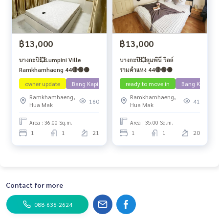
฿13,000
฿13,000
บางกะปิ💥Lumpini Ville
บางกะปิ💥ลุมพินี วิลล์
Ramkhamhaeng 44🔴🟢🟡
รามคำแหง 44🔴🟢🟡
owner update
Bang Kapi
ready to move in
Bang Kapi
Ramkhamhaeng,
Ramkhamhaeng,
160
41
Hua Mak
Hua Mak
Area : 36.00 Sq.m.
Area : 35.00 Sq.m.
1
1
21
1
1
20
Contact for more
088-636-2624