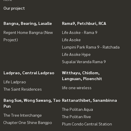
Our project
Bangna, Bearing, Lasalle
Rama9, Petchburi, RCA
Regent Home Bangna (New
Life Asoke - Rama 9
Project)
Life Asoke
Lumpini Park Rama 9 - Ratchada
Life Asoke Hype
Supalai Veranda Rama 9
Ladprao, Central Ladprao
Witthayu, Chidlom,
Langsuan, Ploenchit
Life Ladprao
life one wireless
The Saint Residences
Bang Sue, Wong Sawang, Tao
Rattanathibet, Sanambinna
Pun
The Politan Aqua
The Tree Interchange
The Politan Rive
Chapter One Shine Bangpo
Plum Condo Central Station