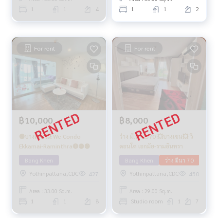
1
1
4
1
1
2
For rent
For rent
฿10,000
฿8,000
🟢บางเขน 💥 We Condo
ว่าง มี.ค. 2570 💥บางเขน💥 วี
Ekkamai-Raminthra🔴🟡🟢
คอนโด เอกมัย-รามอินทรา
Bang Khen
Bang Khen
ว่าง มีนา 70
Yothinpattana,CDC
Yothinpattana,CDC
427
450
Area : 33.00 Sq.m.
Area : 29.00 Sq.m.
1
1
8
Studio room
1
7