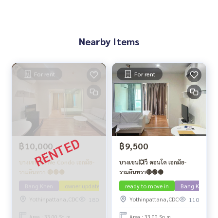
Nearby Items
For rent
For rent
฿10,000
฿9,500
บางเขน 💥 We Condo เอกมัย-
บางเขน💥วี คอนโด เอกมัย-
รามอินทรา 🔴🟢🟡
รามอินทรา🔴🟢🟡
Bang Khen
owner update
ready to move in
Bang Khen
Yothinpattana,CDC
Yothinpattana,CDC
180
110
Area : 33.00 Sq.m.
Area : 33.00 Sq.m.