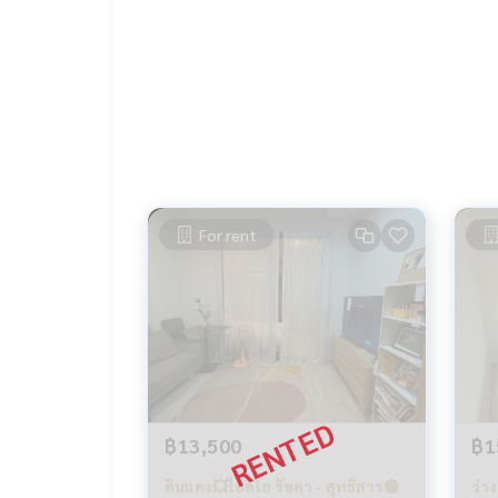
For rent
฿13,500
฿1
ดินแดง💥ไอดีโอ รัชดา - สุทธิสาร🔴
ว่า