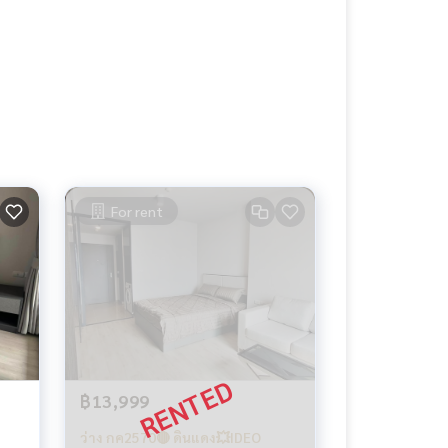
For rent
฿13,999
ว่าง กค2570🔴 ดินแดง💥IDEO