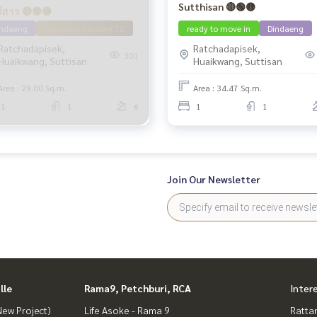
Sutthisan 🔴🟢🟡
สุทธิสาร 🔴🟢🟡
indaeng
Available January 71
ready to move in
Dindaeng
Ratchadapisek,
Ratchadapisek,
301
Huaikwang, Suttisan
Huaikwang, Suttisan
Area : 29.00 Sq.m.
Area : 34.47 Sq.m.
1
1
6
1
1
Join Our Newsletter
lle
Rama9, Petchburi, RCA
Inter
ew Project)
Life Asoke - Rama 9
Ratta