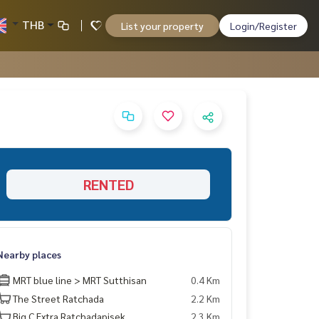
THB
List your property
Login/Register
RENTED
Nearby places
MRT blue line > MRT Sutthisan
0.4 Km
The Street Ratchada
2.2 Km
Big C Extra Ratchadapisek
2.3 Km