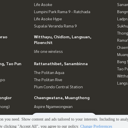
Life Asoke
Sana
Lumpini Park Rama 9 - Ratchada
Bangn
Life Asoke Hype
Ladpr
Supalai Veranda Rama 9
Sukhu
Thong
prao
Witthayu, Chidlom, Langsuan,
Rama9
Ploenchit
Chaen
life one wireless
Muan
Bang 
ng, Tao Pun
Rattanathibet, Sanambinna
Tao P
The Politan Aqua
Wittha
gpo
The Politan Rive
Langs
Plum Condo Central Station
onglor
Chaengwatana, Muangthong
Phong)
Aspire Ngamwongwan
2
people are viewing
n you need. Show content and ads tailored to your interests. Including to anal
Power by
Livinginsider.com
 clicking "Accept All", you agree to our policy.
Change Preferences