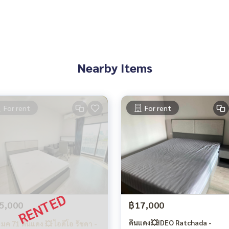
Nearby Items
For rent
For rent
5,000
฿17,000
ดินแดง💥IDEO Ratchada -
ง มค 71 ดินแดง 💥 ไอดีโอ รัชดา -