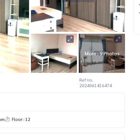
More : 9 Photos
Ref no.
2024061416474
om
Floor : 12