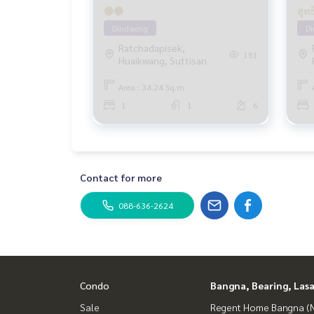
🟢🟡
Dindaeng
D
Ratchadapisek,
181
Huaikwang, Suttisan
Area : 34.24 Sq.m.
1
1
6
Contact for more
088-636-2624
Condo
Bangna, Bearing, Lasa
Sale
Regent Home Bangna (N