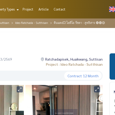
erty Types
Project
Article
Contact
uttisan
Ideo Ratchada - Sutthisan
ดินแดง💥 ไอดีโอ รัชดา - สุทธิสาร 🔴🟢🟡
03/2569
Ratchadapisek, Huaikwang, Suttisan
Project : Ideo Ratchada - Sutthisan
Contract
12 Month