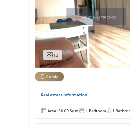
13
Condo
Real estate information
Area : 30.00 Sq.m.
1 Bedroom
1 Bathro