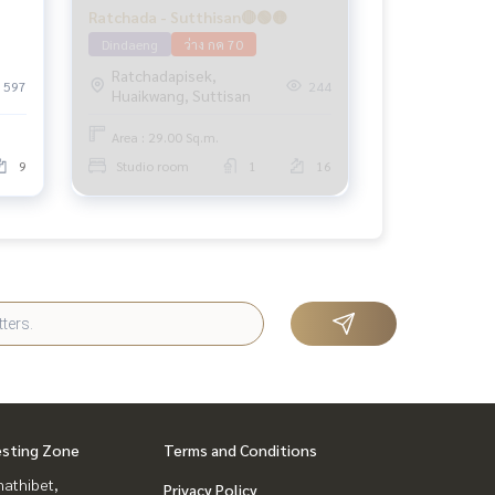
Ratchada - Sutthisan🔴🟢🟡
Dindaeng
ว่าง กค 70
Ratchadapisek,
597
244
Huaikwang, Suttisan
Area : 29.00 Sq.m.
9
Studio room
1
16
esting Zone
Terms and Conditions
nathibet,
Privacy Policy