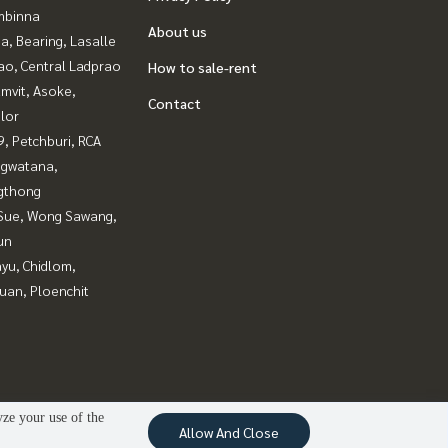
mbinna
About us
a, Bearing, Lasalle
ao, Central Ladprao
How to sale-rent
mvit, Asoke,
Contact
lor
, Petchburi, RCA
gwatana,
gthong
Sue, Wong Sawang,
un
yu, Chidlom,
uan, Ploenchit
yze your use of the
Allow And Close