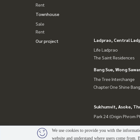
Rent
Townhouse
Sale
Rent
Ladprao, Central Lad
Our project
Life Ladprao
The Saint Residences
Bang Sue, Wong Sawa
The Tree Interchange
Chapter One Shine Ban
Sukhumvit, Asoke, Th
Park 24 (Origin Phrom 
We use cookies to provide you with the informatio
website and understand where users come from. By