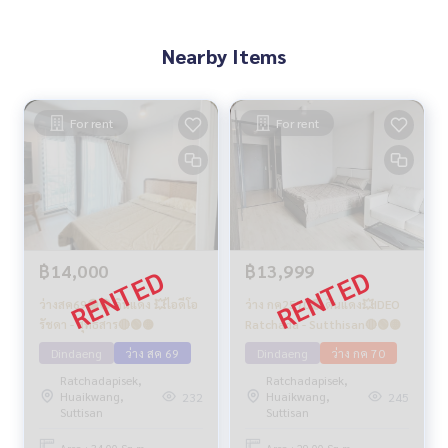
Nearby Items
For rent
For rent
฿14,000
฿13,999
ว่างสค69🟢🔴 ดินแดง 💥ไอดีโอ
ว่าง กค2570🔴 ดินแดง💥IDEO
รัชดา - สุทธิสาร🔴🟢🟡
Ratchada - Sutthisan🔴🟢🟡
Dindaeng
ว่าง สค 69
Dindaeng
ว่าง กค 70
Ratchadapisek,
Ratchadapisek,
Huaikwang,
Huaikwang,
232
245
Suttisan
Suttisan