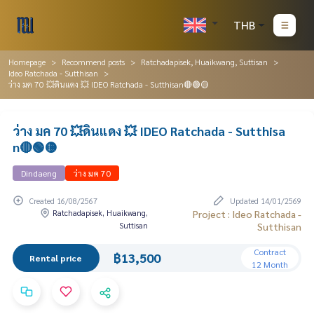
THB
Homepage
Recommend posts
Ratchadapisek, Huaikwang, Suttisan
Ideo Ratchada - Sutthisan
ว่าง มค 70 💥ดินแดง 💥 IDEO Ratchada - Sutthisan🔴🟢🟡
ว่าง มค 70 💥ดินแดง 💥 IDEO Ratchada - Sutthisa
n🔴🟢🟡
Dindaeng
ว่าง มค 70
Created 16/08/2567
Updated 14/01/2569
Ratchadapisek, Huaikwang,
Project : Ideo Ratchada -
Suttisan
Sutthisan
Contract
฿13,500
Rental price
12 Month