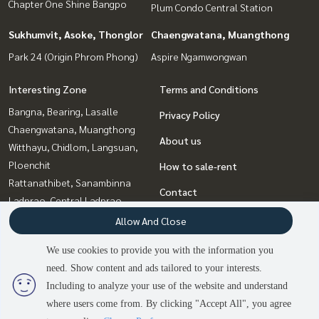
Chapter One Shine Bangpo
Plum Condo Central Station
Sukhumvit, Asoke, Thonglor
Chaengwatana, Muangthong
Park 24 (Origin Phrom Phong)
Aspire Ngamwongwan
Interesting Zone
Terms and Conditions
Bangna, Bearing, Lasalle
Privacy Policy
Chaengwatana, Muangthong
About us
Witthayu, Chidlom, Langsuan,
Ploenchit
How to sale-rent
Rattanathibet, Sanambinna
Contact
Ladprao, Central Ladprao
Bang Sue, Wong Sawang, Tao
Allow And Close
Pun
We use cookies to provide you with the information you
Rama9, Petchburi, RCA
need. Show content and ads tailored to your interests.
Sukhumvit, Asoke, Thonglor
2
people are viewing
Including to analyze your use of the website and understand
where users come from. By clicking "Accept All", you agree
Sold Out