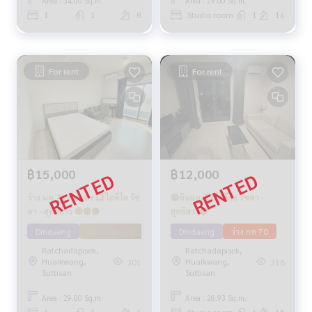
Area : 34.00 Sq.m.
Area : 29.00 Sq.m.
1
1
8
Studio room
1
16
For rent
For rent
฿15,000
฿12,000
ว่าง มค 71 ดินแดง 💥 ไอดีโอ รัช
🔴ดินแดง💥 ไอดีโอ รัชดา -
ดา - สุทธิสาร 🔴🟢🟡
สุทธิสาร🔴
Dindaeng
Available January 71
Dindaeng
ว่าง กค 70
Ratchadapisek,
Ratchadapisek,
Huaikwang,
Huaikwang,
301
318
Suttisan
Suttisan
Area : 29.00 Sq.m.
Area : 28.93 Sq.m.
1
1
6
Studio room
1
15