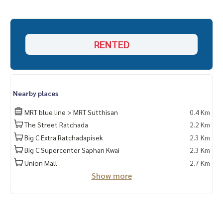
เครื่องใช้ไฟฟ้า :
-Microwave
-ตู้เย็น
-แอร์
RENTED
-เครื่องทำน้ำอุ่น
-ชุดครัว Built In + ที่ดูดควัน
-tv
-เครื่องซักผ้า
Nearby places
MRT blue line > MRT Sutthisan
0.4 Km
The Street Ratchada
2.2 Km
Big C Extra Ratchadapisek
2.3 Km
Big C Supercenter Saphan Kwai
2.3 Km
Union Mall
2.7 Km
Show more