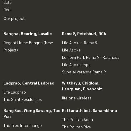
Sale
Rent
Our project
Bangna, Bearing, Lasalle
Rama9, Petchburi, RCA
Regent Home Bangna (New
Life Asoke - Rama 9
Project)
Life Asoke
Lumpini Park Rama 9 - Ratchada
Life Asoke Hype
Supalai Veranda Rama 9
Ladprao, Central Ladprao
Witthayu, Chidlom,
Langsuan, Ploenchit
Life Ladprao
life one wireless
The Saint Residences
Bang Sue, Wong Sawang, Tao
Rattanathibet, Sanambinna
Pun
The Politan Aqua
The Tree Interchange
The Politan Rive