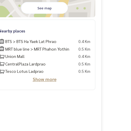
See map
Nearby places
BTS > BTS Ha Yaek Lat Phrao
0.4 Km
MRT blue line > MRT Phahon Yothin
0.5 Km
Union Mall
0.4 Km
CentralPlaza Lardprao
0.5 Km
Tesco Lotus Ladprao
0.5 Km
Show more