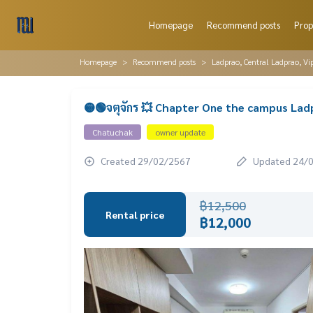
Homepage
Recommend posts
Prop
Homepage
Recommend posts
Ladprao, Central Ladprao, V
🟡🟢จตุจักร 💥 Chapter One the campus Lad
Chatuchak
owner update
Created 29/02/2567
Updated 24/
฿12,500
Rental price
฿12,000