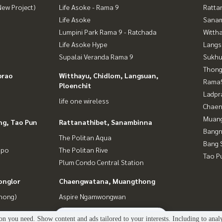
ew Project)
Life Asoke - Rama 9
Ratta
Life Asoke
Sana
Lumpini Park Rama 9 - Ratchada
Wittha
Life Asoke Hype
Langs
Supalai Veranda Rama 9
Sukhu
Thong
prao
Witthayu, Chidlom, Langsuan,
Rama9
Ploenchit
Ladpr
life one wireless
Chaen
Muan
ng, Tao Pun
Rattanathibet, Sanambinna
Bangn
The Politan Aqua
Bang 
gpo
The Politan Rive
Tao P
Plum Condo Central Station
onglor
Chaengwatana, Muangthong
Phong)
Aspire Ngamwongwan
2
people are viewing
n you need. Show content and ads tailored to your interests. Including to anal