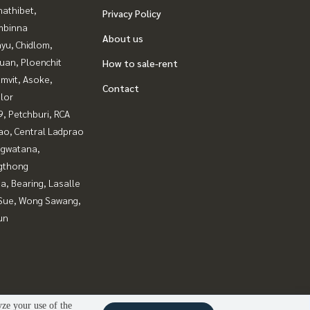
nathibet,
Privacy Policy
mbinna
About us
yu, Chidlom,
uan, Ploenchit
How to sale-rent
mvit, Asoke,
Contact
lor
, Petchburi, RCA
ao, Central Ladprao
gwatana,
gthong
a, Bearing, Lasalle
Sue, Wong Sawang,
un
yze your use of the