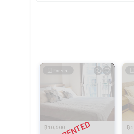
- ตู้เย็น Hitachi
- ราวตากผ้า
For rent
฿10,500
฿1