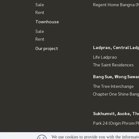
Sale
Regent Home Bangna (N
Rent
Townhouse
Sale
Rent
Ladprao, Central Lad
Our project
Life Ladprao
The Saint Residences
Bang Sue, Wong Sawa
The Tree Interchange
Chapter One Shine Ban
Sukhumvit, Asoke, Th
Park 24 (Origin Phrom 
We use cookies to provide you with the informatio