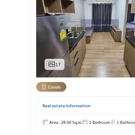
17
Condo
Real estate information
Area : 28.00 Sq.m.
1 Bedroom
1 Bathro