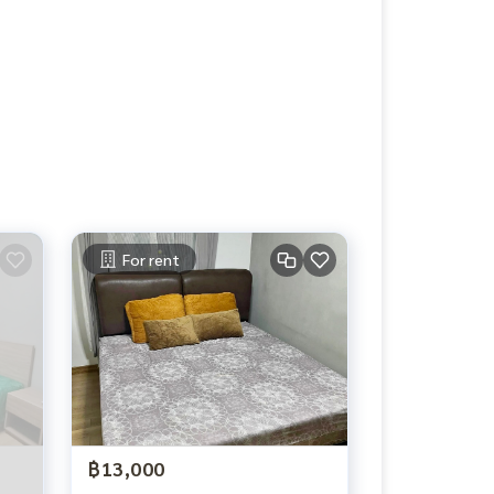
For rent
฿13,000