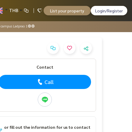
THB
List your property
Login/Register
e campus Ladprao 1🔴🟢
Contact
Call
or fill out the information for us to contact