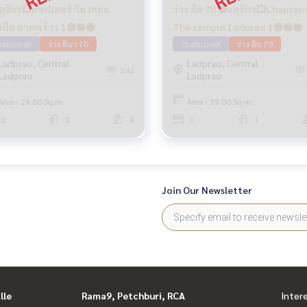
ตุจักร💥แชปเตอร์ วัน เดอะ
ว่าง มิย 70 🟡จตุจักร💥Chapter
ปัส ลาดพร้าว 1🔴🟢🟡
The campus Ladprao 1🔴🟢🟡
hatuchak
ว่าง มีนา 70
Chatuchak
ว่าง มิย 70
Ladprao, Central
Ladprao, Central
242
Ladprao
Ladprao
Area : 29.00 Sq.m.
Area : 29.00 Sq.m.
1
1
6
1
1
Join Our Newsletter
lle
Rama9, Petchburi, RCA
Inter