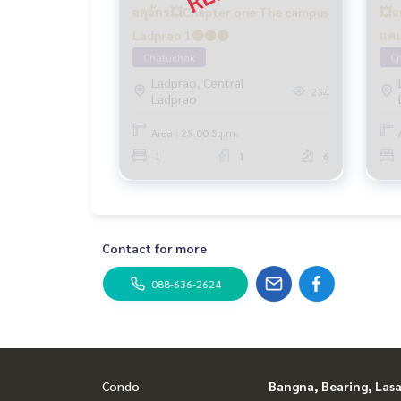
จตุจักร💥Chapter one The campus
💥จ
Ladprao 1🔴🟢🟡
แคม
Chatuchak
C
Ladprao, Central
234
Ladprao
Area : 29.00 Sq.m.
1
1
6
Contact for more
088-636-2624
Condo
Bangna, Bearing, Lasa