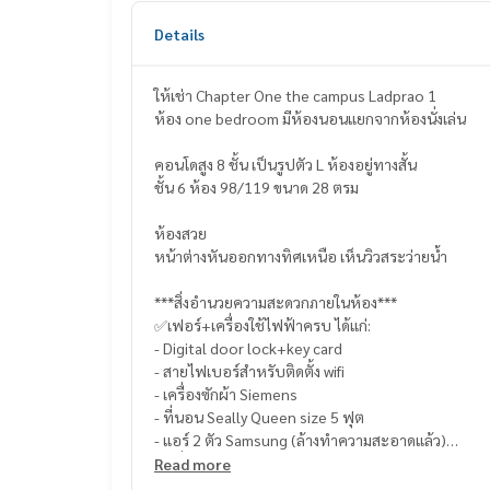
Details
ให้เช่า Chapter One the campus Ladprao 1
ห้อง one bedroom มีห้องนอนแยกจากห้องนั่งเล่น
คอนโดสูง 8 ชั้น เป็นรูปตัว L ห้องอยู่ทางสั้น
ชั้น 6 ห้อง 98/119 ขนาด 28 ตรม
ห้องสวย
หน้าต่างหันออกทางทิศเหนือ เห็นวิวสระว่ายน้ำ
***สิ่งอำนวยความสะดวกภายในห้อง***
✅เฟอร์+เครื่องใช้ไฟฟ้าครบ ได้แก่:
- Digital door lock+key card
- สายไฟเบอร์สำหรับติดตั้ง wifi
- เครื่องซักผ้า Siemens
- ที่นอน Seally Queen size 5 ฟุต
- แอร์ 2 ตัว Samsung (ล้างทำความสะอาดแล้ว)
- เครื่องทำน้ำอุ่น Mazuma
Read more
- ชุดเครื่องนอน ครบชุด Passaya+Uniqlo