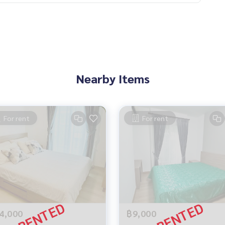
Nearby Items
For rent
For rent
4,000
฿9,000