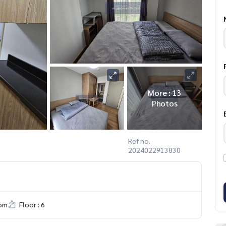
More : 13
Photos
Ref no.
2024022913830
om
Floor : 6