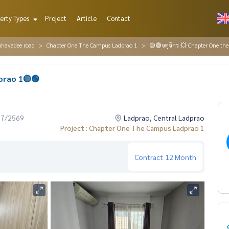
erty Types
Project
Article
Contact
iphavadee road
Chapter One The Campus Ladprao 1
🟡🟢จตุจักร 💥 Chapter One th
prao 1🔴🟢
07/2569
Ladprao, Central Ladprao
Project : Chapter One The Campus Ladprao 1
Contract
12 Month