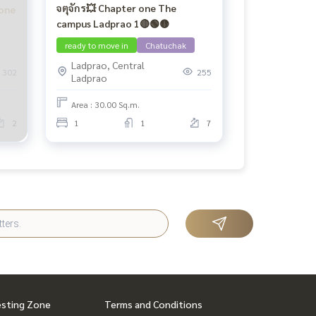
จตุจักร💥 Chapter one The
 one
campus Ladprao 1🔴🟢🟡
ready to move in
Chatuchak
Ladprao, Central
302
255
Ladprao
Area : 30.00 Sq.m.
2
1
1
7
esting Zone
Terms and Conditions