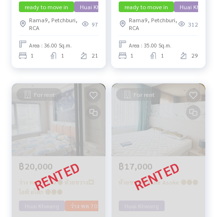
ready to move in
Huai Khwang
ready to move in
Huai Khwang
Rama9, Petchburi,
Rama9, Petchburi,
97
312
RCA
RCA
Area : 36.00 Sq.m.
Area : 35.00 Sq.m.
1
1
21
1
1
29
For rent
For rent
฿20,000
฿17,000
ว่าง พ.ค. 2570 🟡 ห้วยขวาง💥
ห้วยขวาง 💥 Life Asoke 🔴🟢🟡
ไลฟ์ อโศก 🔴🟢🟡
Huai Khwang
ว่าง พค 70
Huai Khwang