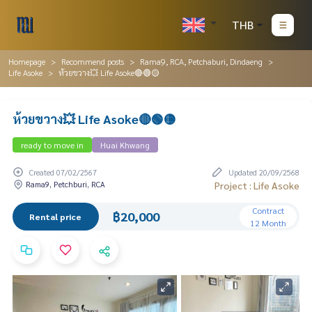
THB
Homepage
Recommend posts
Rama9, RCA, Petchaburi, Dindaeng
Life Asoke
ห้วยขวาง💥 Life Asoke🔴🟢🟡
ห้วยขวาง💥 Life Asoke🔴🟢🟡
ready to move in
Huai Khwang
Created 07/02/2567
Updated 20/09/2568
Rama9, Petchburi, RCA
Project : Life Asoke
Contract
฿20,000
Rental price
12 Month