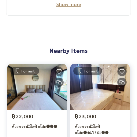
Show more
Nearby Items
For rent
For rent
฿22,000
฿23,000
ห้วยขวาง💥ไลฟ์ อโศก🔴🟢🟡
ห้วยขวาง💥ไลฟ์
อโศก🔴46/1301🟢🟡