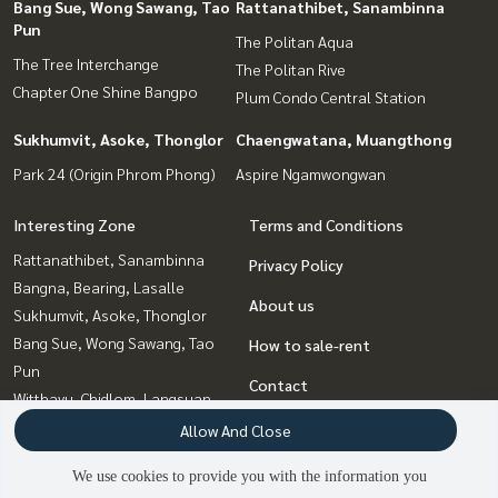
Bang Sue, Wong Sawang, Tao
Rattanathibet, Sanambinna
Pun
The Politan Aqua
The Tree Interchange
The Politan Rive
Chapter One Shine Bangpo
Plum Condo Central Station
Sukhumvit, Asoke, Thonglor
Chaengwatana, Muangthong
Park 24 (Origin Phrom Phong)
Aspire Ngamwongwan
Interesting Zone
Terms and Conditions
Rattanathibet, Sanambinna
Privacy Policy
Bangna, Bearing, Lasalle
About us
Sukhumvit, Asoke, Thonglor
Bang Sue, Wong Sawang, Tao
How to sale-rent
Pun
Contact
Witthayu, Chidlom, Langsuan,
Ploenchit
Allow And Close
Chaengwatana, Muangthong
We use cookies to provide you with the information you
Ladprao, Central Ladprao