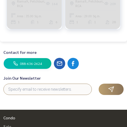
Rama9, Petchburi,
Rama9, Petchburi,
164
209
RCA
RCA
Area : 35.00 Sq.m.
Area : 29.00 Sq.m.
1
1
6
1
1
28
Contact for more
088-636-2624
Join Our Newsletter
Condo
Sale