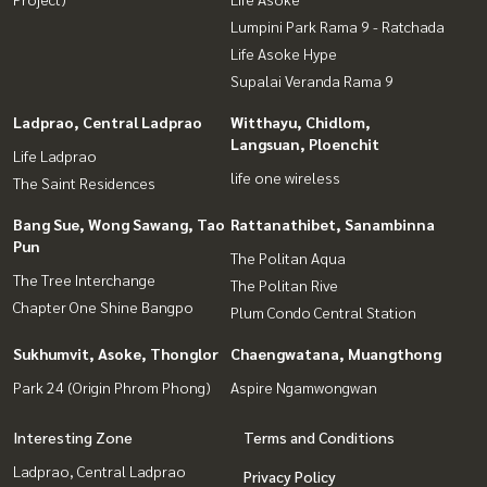
Lumpini Park Rama 9 - Ratchada
Life Asoke Hype
Supalai Veranda Rama 9
Ladprao, Central Ladprao
Witthayu, Chidlom,
Langsuan, Ploenchit
Life Ladprao
life one wireless
The Saint Residences
Bang Sue, Wong Sawang, Tao
Rattanathibet, Sanambinna
Pun
The Politan Aqua
The Tree Interchange
The Politan Rive
Chapter One Shine Bangpo
Plum Condo Central Station
Sukhumvit, Asoke, Thonglor
Chaengwatana, Muangthong
Park 24 (Origin Phrom Phong)
Aspire Ngamwongwan
Interesting Zone
Terms and Conditions
Ladprao, Central Ladprao
Privacy Policy