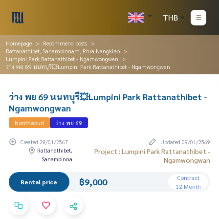
THB
Homepage
Recommend posts
Rattanathibet, Sanambinnam, Phra Nangklao
Lumpini Park Rattanathibet - Ngamwongwan
ว่าง พย 69 นนทบุรี💥Lumpini Park Rattanathibet - Ngamwongwan
ว่าง พย 69 นนทบุรี💥Lumpini Park Rattanathibet -
Ngamwongwan
Nonthaburi
ว่าง พย 69
Created 29/01/2567
Updated 09/01/2569
Rattanathibet,
Project : Lumpini Park Rattanathibet -
Sanambinna
Ngamwongwan
Contract
฿9,000
Rental price
12 Month