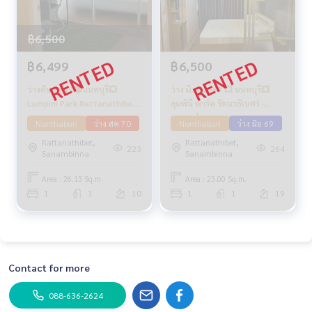
฿6,500
฿6,499
฿6,500
ว่างต้น สค70🔴นนทบุรี💥
ว่าง มิ.ย. 2569 💥 นนทบุรี💥
Lumpini Park Rattanathibet
ลุมพินี พาร์ค รัตนาธิเบศร์ -
- Ngamwongwan
งามวงศ์วาน
Nonthaburi
ว่าง สค 70
Nonthaburi
ว่าง มิย 69
Rattanathibet,
Rattanathibet,
223
264
Sanambinna
Sanambinna
Area : 26.13 Sq.m.
Area : 23.00 Sq.m.
1
1
10
1
1
19
Contact for more
088-636-2624