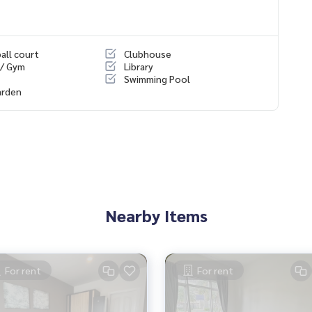
all court
Clubhouse
 / Gym
Library
Swimming Pool
arden
Nearby Items
For rent
For rent