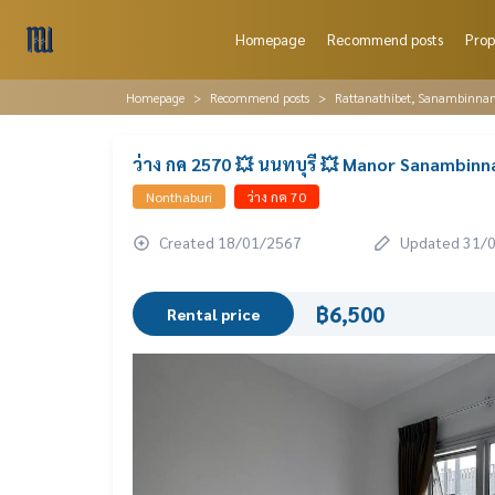
Homepage
Recommend posts
Prop
Homepage
Recommend posts
Rattanathibet, Sanambinna
ว่าง กค 2570 💥 นนทบุรี 💥 Manor Sanambin
Nonthaburi
ว่าง กค 70
Created 18/01/2567
Updated 31/
฿6,500
Rental price