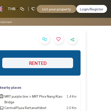
THB
List your property
Login/Register
nambinnam
RENTED
Nearby places
MRT purple line > MRT Phra Nang Klao
1.4 Km
Bridge
CentralPlaza Rattanathibet
2.0 Km