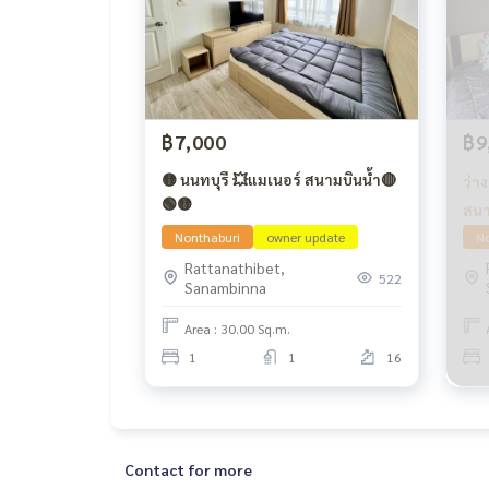
฿7,000
฿9
🟡 นนทบุรี 💥แมเนอร์ สนามบินน้ำ🔴
ว่า
🟢🟡
สนา
Nonthaburi
owner update
No
Rattanathibet,
522
Sanambinna
Area : 30.00 Sq.m.
1
1
16
Contact for more