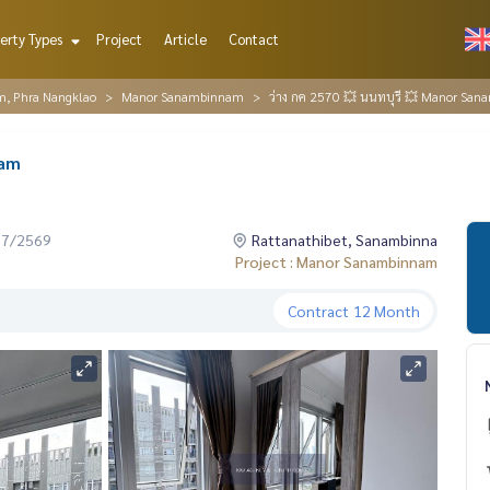
erty Types
Project
Article
Contact
m, Phra Nangklao
Manor Sanambinnam
ว่าง กค 2570 💥 นนทบุรี 💥 Manor Sa
nam
07/2569
Rattanathibet, Sanambinna
Project : Manor Sanambinnam
Contract
12 Month