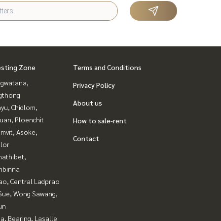
esting Zone
Terms and Conditions
gwatana,
Privacy Policy
gthong
About us
yu, Chidlom,
uan, Ploenchit
How to sale-rent
mvit, Asoke,
Contact
lor
nathibet,
mbinna
ao, Central Ladprao
Sue, Wong Sawang,
un
a, Bearing, Lasalle