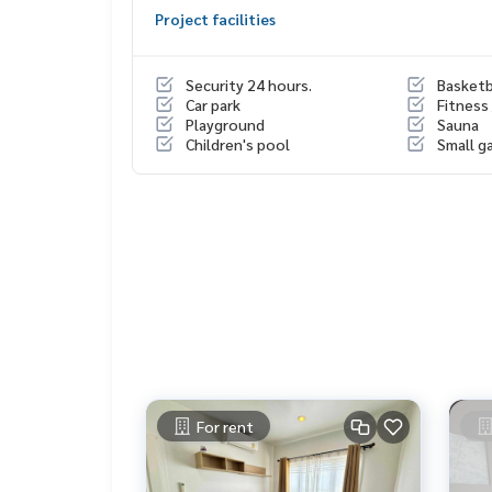
Project facilities
Security 24 hours.
Basketb
Car park
Fitness
Playground
Sauna
Children's pool
Small g
For rent