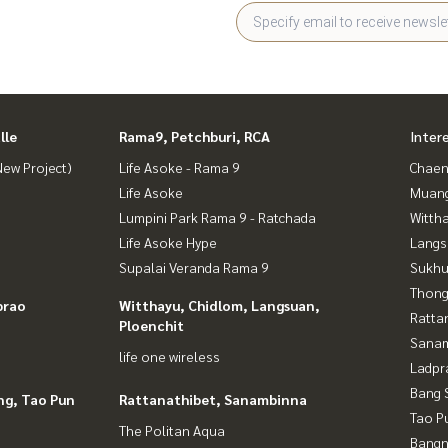
lle
Rama9, Petchburi, RCA
Inter
ew Project)
Life Asoke - Rama 9
Chaen
Life Asoke
Muan
Lumpini Park Rama 9 - Ratchada
Wittha
Life Asoke Hype
Langs
Supalai Veranda Rama 9
Sukhu
Thong
prao
Witthayu, Chidlom, Langsuan,
Ratta
Ploenchit
Sana
life one wireless
Ladpr
Bang 
ng, Tao Pun
Rattanathibet, Sanambinna
Tao P
The Politan Aqua
Bangn