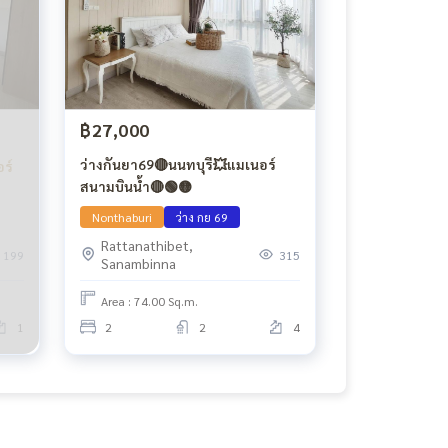
฿27,000
ว่างกันยา69🔴นนทบุรี💥แมเนอร์
อร์
สนามบินน้ำ🔴🟢🟡
Nonthaburi
ว่าง กย 69
Rattanathibet,
199
315
Sanambinna
Area : 74.00 Sq.m.
1
2
2
4