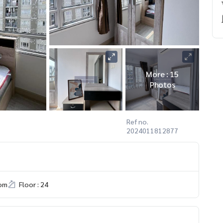
More : 15
Photos
Ref no.
2024011812877
om
Floor : 24