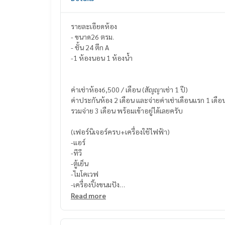
รายละเอียดห้อง
- ขนาด26 ตรม.
- ชั้น 24 ตึก A
-1 ห้องนอน 1 ห้องน้ำ
ค่าเช่าห้อง6,500 / เดือน (สัญญาเช่า 1 ปี)
ค่าประกันห้อง 2 เดือน และจ่ายค่าเช่าเดือนแรก 1 เดือ
รวมจ่าย 3 เดือน พร้อมเข้าอยู่ได้เลยครับ
(เฟอร์นิเจอร์ครบ+เครื่องใช้ไฟฟ้า)
-แอร์
-ทีวี
-ตู้เย็น
-ไมโคเวฟ
-เครื่องปิ้งขนมปัง
-การต้มน้ำร้อ​น
Read more