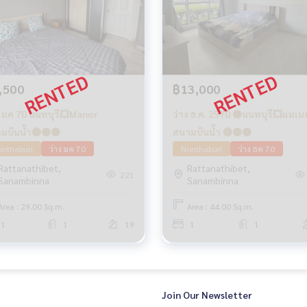
,500
฿13,000
ง มค 70 นนทบุรึ💥Manor
ว่าง ธ.ค. 2570 🟡นนทบุรึ💥แมเน
มบินน้ำ🔴🟢🟡
สนามบินน้ำ 🔴🟢🟡
nthaburi
ว่าง มค 70
Nonthaburi
ว่าง ธค 70
Rattanathibet,
Rattanathibet,
221
Sanambinna
Sanambinna
Area : 29.00 Sq.m.
Area : 44.00 Sq.m.
1
1
19
1
1
Join Our Newsletter