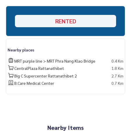
RENTED
Nearby places
MRT purple line > MRT Phra Nang Klao Bridge
0.4 Km
CentralPlaza Rattanathibet
1.8 Km
Big C Supercenter Rattanathibet 2
2.7 Km
B.Care Medical Center
0.7 Km
Nearby Items