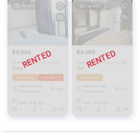
For rent
For rent
฿9,500
฿9,000
💥นนทบุรี💥The Politan Rive
นนทบุรี💥 The Politan Rive🔴
🔴🟢🟡
🟢🟡
Nonthaburi
ว่าง มีนา 70
Nonthaburi
Rattanathibet,
Rattanathibet,
548
232
Sanambinna
Sanambinna
Area : 31.00 Sq.m.
Area : 25.00 Sq.m.
1
1
22
1
1
44