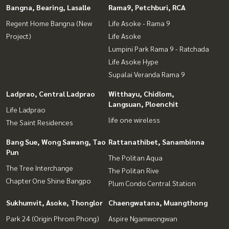
Bangna, Bearing, Lasalle
Rama9, Petchburi, RCA
Regent Home Bangna (New
Life Asoke - Rama 9
Project)
Life Asoke
Lumpini Park Rama 9 - Ratchada
Life Asoke Hype
Supalai Veranda Rama 9
Ladprao, Central Ladprao
Witthayu, Chidlom,
Langsuan, Ploenchit
Life Ladprao
life one wireless
The Saint Residences
Bang Sue, Wong Sawang, Tao
Rattanathibet, Sanambinna
Pun
The Politan Aqua
The Tree Interchange
The Politan Rive
Chapter One Shine Bangpo
Plum Condo Central Station
Sukhumvit, Asoke, Thonglor
Chaengwatana, Muangthong
Park 24 (Origin Phrom Phong)
Aspire Ngamwongwan