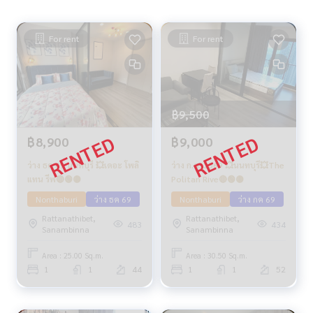
For rent
For rent
฿9,500
฿8,900
฿9,000
ว่าง ธค 69 นนทบุรี 💥เดอะ โพลิ
ว่าง ก.ค. 2569 💥นนทบุรึ💥The
แทน รีฟ🔴🟢🟡
Politan Rive🔴🟢🟡
Nonthaburi
ว่าง ธค 69
Nonthaburi
ว่าง กค 69
Rattanathibet,
Rattanathibet,
483
434
Sanambinna
Sanambinna
Area : 25.00 Sq.m.
Area : 30.50 Sq.m.
1
1
44
1
1
52