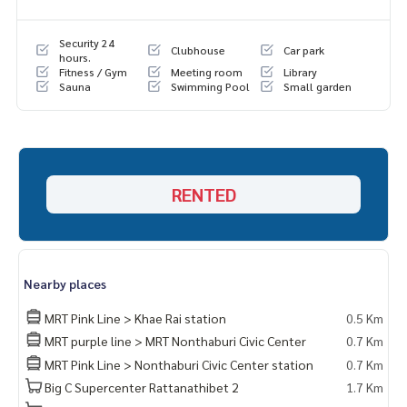
Security 24
Clubhouse
Car park
hours.
Fitness / Gym
Meeting room
Library
Sauna
Swimming Pool
Small garden
RENTED
Nearby places
MRT Pink Line > Khae Rai station
0.5 Km
MRT purple line > MRT Nonthaburi Civic Center
0.7 Km
MRT Pink Line > Nonthaburi Civic Center station
0.7 Km
Big C Supercenter Rattanathibet 2
1.7 Km