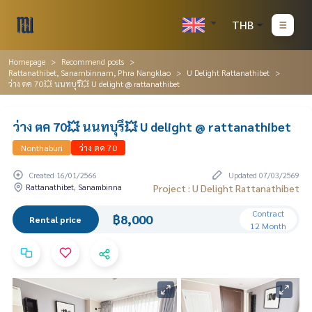
THB
Homepage
Recommend posts
Rattanathibet, Sanambinnam, Phra Nangklao
U Delight Rattanathibet
ว่าง ตค 70💥 นนทบุรึ💥 U delight @ rattanathibet
ว่าง ตค 70💥 นนทบุรึ💥 U delight @ rattanathibet
Nonthaburi
ว่าง ตค 70
Created 16/01/2566
Updated 07/03/2569
Rattanathibet, Sanambinna
Project : U Delight Rattanathibet
Contract
฿8,000
Rental price
12 Month