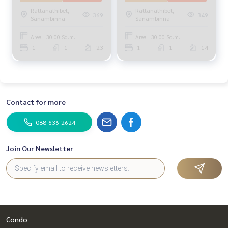
Rattanathibet,
Rattanathibet,
369
349
Sanambinna
Sanambinna
Area : 30.00 Sq.m.
Area : 30.00 Sq.m.
1
1
23
1
1
14
Contact for more
088-636-2624
Join Our Newsletter
Condo