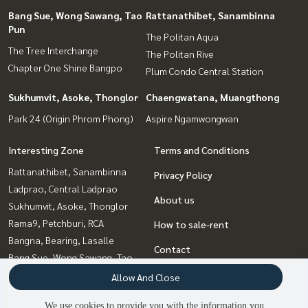
Bang Sue, Wong Sawang, Tao
Rattanathibet, Sanambinna
Pun
The Politan Aqua
The Tree Interchange
The Politan Rive
Chapter One Shine Bangpo
Plum Condo Central Station
Sukhumvit, Asoke, Thonglor
Chaengwatana, Muangthong
Park 24 (Origin Phrom Phong)
Aspire Ngamwongwan
Interesting Zone
Terms and Conditions
Rattanathibet, Sanambinna
Privacy Policy
Ladprao, Central Ladprao
About us
Sukhumvit, Asoke, Thonglor
Rama9, Petchburi, RCA
How to sale-rent
Bangna, Bearing, Lasalle
Contact
Bang Sue, Wong Sawang, Tao
Pun
Allow And Close
Chaengwatana, Muangthong
We use cookies to provide you with the information you