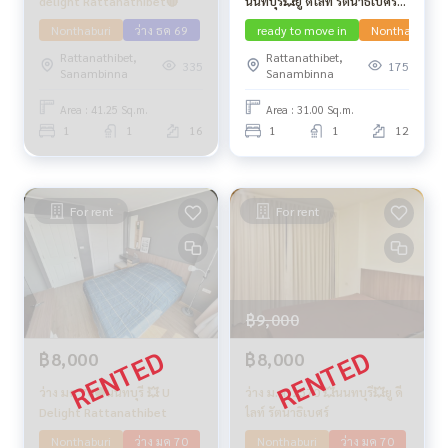
delight Rattanathibet🔴
นนทบุรี💥ยู ดีไลท์ รัตนาธิเบศร์🔴
🟢🟡
Nonthaburi
ว่าง ธค 69
ready to move in
Nonthaburi
Rattanathibet,
Rattanathibet,
335
175
Sanambinna
Sanambinna
Area : 41.25 Sq.m.
Area : 31.00 Sq.m.
1
1
16
1
1
12
For rent
For rent
฿9,000
฿8,000
฿8,000
ว่าง มค 70🟡นนทบุรี 💥 U
ว่าง ม.ค. 2570 💥นนทบุรึ💥ยู ดี
Delight Rattanathibet
ไลท์ รัตนาธิเบศร์
Nonthaburi
ว่าง มค 70
Nonthaburi
ว่าง มค 70