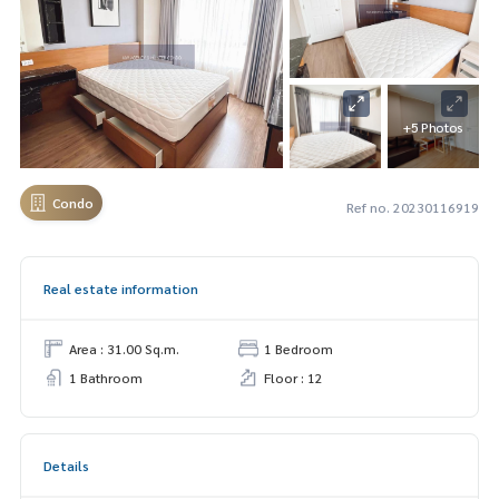
+5 Photos
Condo
Ref no. 20230116919
Real estate information
Area : 31.00 Sq.m.
1 Bedroom
1 Bathroom
Floor : 12
Details