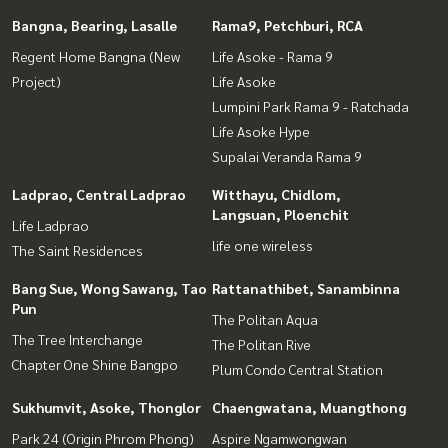
Bangna, Bearing, Lasalle
Rama9, Petchburi, RCA
Regent Home Bangna (New
Life Asoke - Rama 9
Project)
Life Asoke
Lumpini Park Rama 9 - Ratchada
Life Asoke Hype
Supalai Veranda Rama 9
Ladprao, Central Ladprao
Witthayu, Chidlom,
Langsuan, Ploenchit
Life Ladprao
life one wireless
The Saint Residences
Bang Sue, Wong Sawang, Tao
Rattanathibet, Sanambinna
Pun
The Politan Aqua
The Tree Interchange
The Politan Rive
Chapter One Shine Bangpo
Plum Condo Central Station
Sukhumvit, Asoke, Thonglor
Chaengwatana, Muangthong
Park 24 (Origin Phrom Phong)
Aspire Ngamwongwan