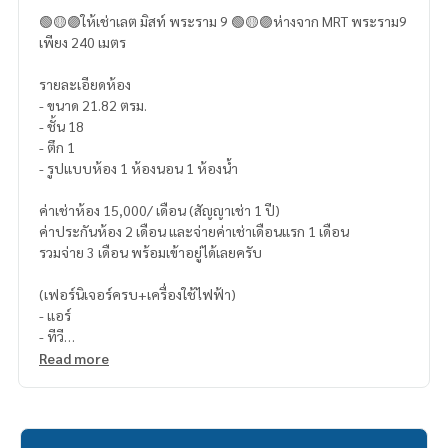
🟢🟡🟣ให้เช่าเลต มิสท์ พระราม 9 🟢🟡🟣ห่างจาก MRT พระราม9
เพียง 240 เมตร
รายละเอียดห้อง
- ขนาด 21.82 ตรม.
- ชั้น 18
- ตึก 1
- รูปแบบห้อง 1 ห้องนอน 1 ห้องน้ำ
ค่าเช่าห้อง 15,000/ เดือน (สัญญาเช่า 1 ปี)
ค่าประกันห้อง 2 เดือน และจ่ายค่าเช่าเดือนแรก 1 เดือน
รวมจ่าย 3 เดือน พร้อมเข้าอยู่ได้เลยครับ
(เฟอร์นิเจอร์ครบ+เครื่องใช้ไฟฟ้า)
- แอร์
- ทีวี
- ตู้เย็น
Read more
- เครื่องทำน้ำอุ่น