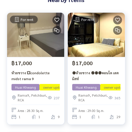
For rent
For rent
฿17,000
฿17,000
ห้วยขวาง 💥condolette​
🟡ห้วยขวาง 🟢🟡🟣คอนโด เลต
midst​ rama​ 9
มิสท์
Huai Khwang
owner update
Contact Line
Huai Khwang
owner update
Rama9, Petchburi,
Rama9, Petchburi,
237
365
RCA
RCA
Area : 28.30 Sq.m.
Area : 29.00 Sq.m.
1
1
9
1
1
29