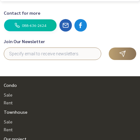
Contact for more
088-636-2624
Join Our Newsletter
Condo
Sale
Rent
Townhouse
Sale
Rent
Our project