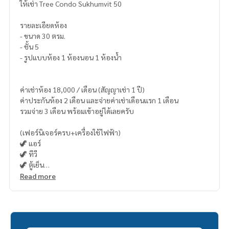
ให้เช่า Tree Condo Sukhumvit 50
รายละเอียดห้อง
- ขนาด 30 ตรม.
- ชั้น 5
- รูปแบบห้อง 1 ห้องนอน 1 ห้องน้ำ
ค่าเช่าห้อง 18,000 / เดือน (สัญญาเช่า 1 ปี)
ค่าประกันห้อง 2 เดือน และจ่ายค่าเช่าเดือนแรก 1 เดือน
รวมจ่าย 3 เดือน พร้อมเข้าอยู่ได้เลยครับ
(เฟอร์นิเจอร์ครบ+เครื่องใช้ไฟฟ้า)
🦖 แอร์
🦖 ทีวี
🦖 ตู้เย็น
🦖 ไมโครเวฟ
Read more
🦖 เครื่องทำน้ำอุ่น
🦖 เครื่องซักผ้า
🦖 เตาไฟฟ้า + เครื่องดูดควัน