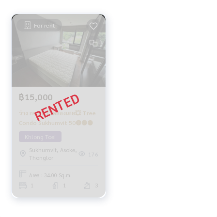
For rent
฿15,000
ว่าง กค 68 💥คลองเตย💥 Tree
Condo Sukhumvit 50🔴🟢🟡
Khlong Toei
Sukhumvit, Asoke,
176
Thonglor
Area : 34.00 Sq.m.
1
1
3