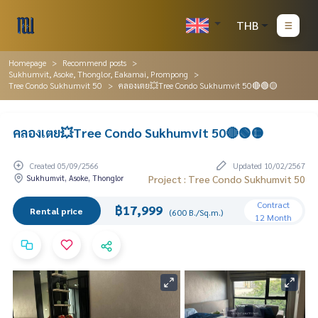
THB
Homepage
Recommend posts
Sukhumvit, Asoke, Thonglor, Eakamai, Prompong
Tree Condo Sukhumvit 50
คลองเตย💥Tree Condo Sukhumvit 50🔴🟢🟡
คลองเตย💥Tree Condo Sukhumvit 50🔴🟢🟡
Created 05/09/2566
Updated 10/02/2567
Sukhumvit, Asoke, Thonglor
Project : Tree Condo Sukhumvit 50
Contract
฿17,999
Rental price
(600 B./Sq.m.)
12 Month