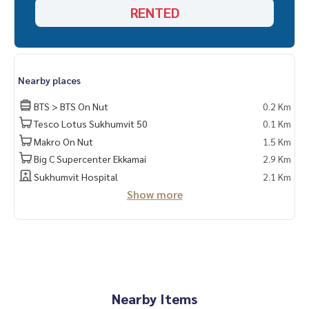
RENTED
Nearby places
BTS > BTS On Nut
0.2 Km
Tesco Lotus Sukhumvit 50
0.1 Km
Makro On Nut
1.5 Km
Big C Supercenter Ekkamai
2.9 Km
Sukhumvit Hospital
2.1 Km
Show more
Nearby Items