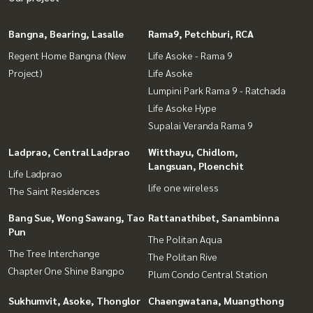
Bangna, Bearing, Lasalle
Rama9, Petchburi, RCA
Regent Home Bangna (New
Life Asoke - Rama 9
Project)
Life Asoke
Lumpini Park Rama 9 - Ratchada
Life Asoke Hype
Supalai Veranda Rama 9
Ladprao, Central Ladprao
Witthayu, Chidlom,
Langsuan, Ploenchit
Life Ladprao
life one wireless
The Saint Residences
Bang Sue, Wong Sawang, Tao
Rattanathibet, Sanambinna
Pun
The Politan Aqua
The Tree Interchange
The Politan Rive
Chapter One Shine Bangpo
Plum Condo Central Station
Sukhumvit, Asoke, Thonglor
Chaengwatana, Muangthong