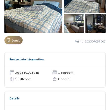
+8 Photos
Condo
Ref no. 202309059005
Real estate information
Area : 30.00 Sq.m.
1 Bedroom
1 Bathroom
Floor : 5
Details