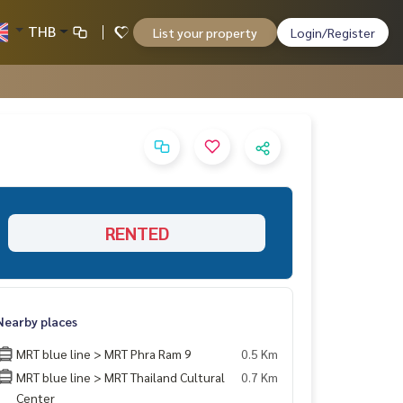
THB
List your property
Login/Register
RENTED
Nearby places
MRT blue line > MRT Phra Ram 9
0.5 Km
MRT blue line > MRT Thailand Cultural
0.7 Km
Center