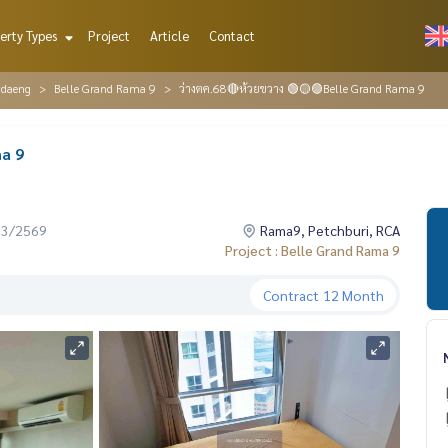
erty Types
Project
Article
Contact
ndaeng
Belle Grand Rama 9
ว่างตค.68🔴ห้วยขวาง 🟢🟡🟣Belle Grand Rama 9
a 9
03/2569
Rama9, Petchburi, RCA
Project : Belle Grand Rama 9
Contract
12 Month