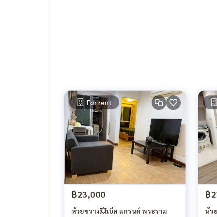
- Digital Key lock (ใช้ระบบ key card / กดรหัส) (เจ้าข
For rent
฿23,000
฿2
ห้วยขวาง💥เบ็ล แกรนด์ พระราม
ห้ว