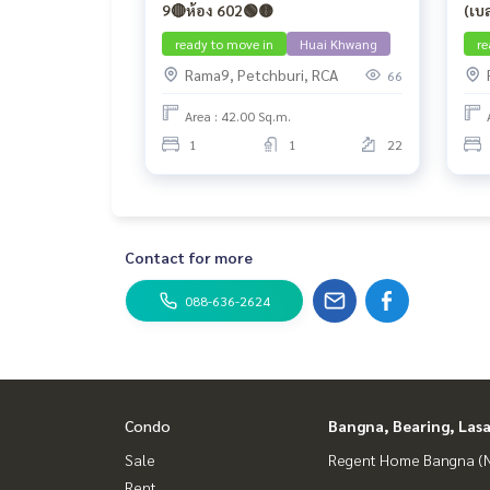
9🔴ห้อง 602🟢🟡
(เบ
ready to move in
Huai Khwang
re
Rama9, Petchburi, RCA
66
Area : 42.00 Sq.m.
1
1
22
Contact for more
088-636-2624
Condo
Bangna, Bearing, Lasa
Sale
Regent Home Bangna (N
Rent