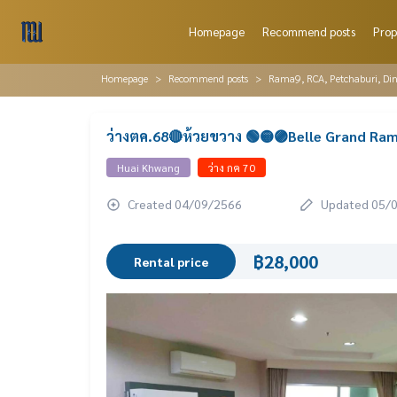
Homepage
Recommend posts
Prop
Homepage
Recommend posts
Rama9, RCA, Petchaburi, Di
ว่างตค.68🔴ห้วยขวาง 🟢🟡🟣Belle Grand Ram
Huai Khwang
ว่าง กค 70
Created 04/09/2566
Updated 05/
฿28,000
Rental price