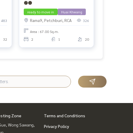
🟢🟡
ready to move in
Huai Khwang
Rama9, Petchburi, RCA
483
326
Area : 67.00 Sq.m.
32
2
1
20
esting Zone
Terms and Conditions
Sue, Wong Sawang,
Privacy Policy
un