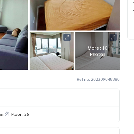
More : 10
Photos
Ref no. 202309048880
om
Floor : 26