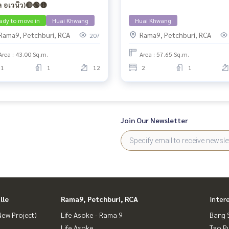
ล อเวนิว)🔴🟢🟡
ady to move in
Huai Khwang
Huai Khwang
Rama9, Petchburi, RCA
Rama9, Petchburi, RCA
207
Area : 43.00 Sq.m.
Area : 57.65 Sq.m.
1
1
12
2
1
Join Our Newsletter
lle
Rama9, Petchburi, RCA
Inter
ew Project)
Life Asoke - Rama 9
Bang 
Life Asoke
Tao P