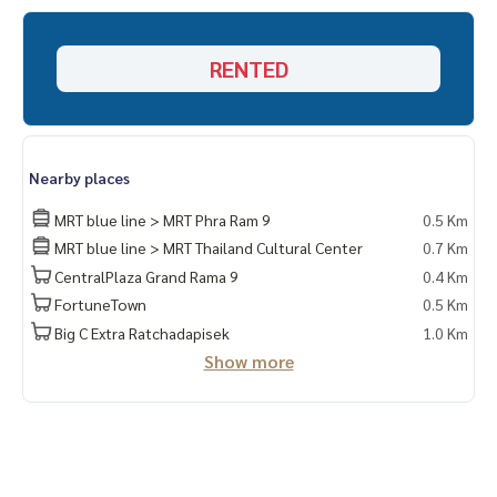
RENTED
Nearby places
MRT blue line > MRT Phra Ram 9
0.5 Km
MRT blue line > MRT Thailand Cultural Center
0.7 Km
CentralPlaza Grand Rama 9
0.4 Km
FortuneTown
0.5 Km
Big C Extra Ratchadapisek
1.0 Km
Show more