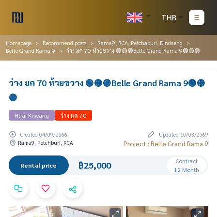
THB
Homepage
Recommend posts
Rama9, RCA, Petchaburi, Dindaeng
Belle Grand Rama 9
ว่าง มค 70 ห้วยขวาง 🟢🟡🟣Belle Grand Rama 9🟢🟡🟣
ว่าง มค 70 ห้วยขวาง 🟢🟡🟣Belle Grand Rama 9🟢🟡
🟣
Huai Khwang
ว่าง มค 70
Created 04/09/2566
Updated 10/03/2569
Rama9, Petchburi, RCA
Project : Belle Grand Rama 9
Contract
฿25,000
Rental price
12 Month