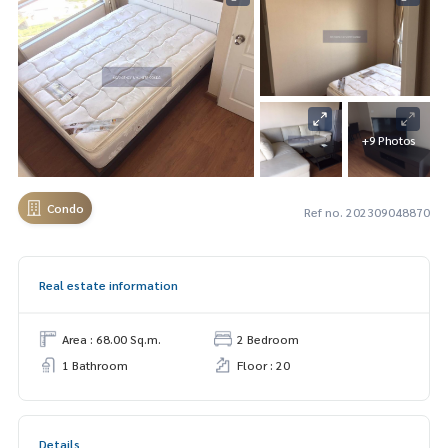
+9 Photos
Condo
Ref no. 202309048870
Real estate information
Area : 68.00 Sq.m.
2 Bedroom
1 Bathroom
Floor : 20
Details