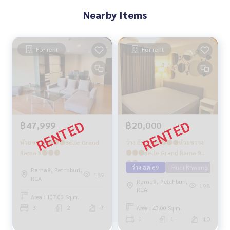
Nearby Items
For rent
For rent
฿20,000
฿47,999
ว่าง ธันวา 69🔴🟢🟡ห้วยขวาง
ห้วยขวาง 🟢🟡🟣Belle Grand
🟢🟡🟣Belle Grand Rama 9🟢
Rama 9🟢🟡🟣
🟡🟣
ว่าง ธค 69
Huai Khwang
Rama9, Petchburi,
189
RCA
Rama9, Petchburi,
198
RCA
Area : 107.00 Sq.m.
3
2
7
Area : 43.00 Sq.m.
1
1
10