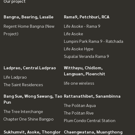
Our project
Bangna, Bearing, Lasalle
Rama9, Petchburi, RCA
Regent Home Bangna (New
Life Asoke - Rama 9
Project)
Life Asoke
Lumpini Park Rama 9 - Ratchada
Life Asoke Hype
Supalai Veranda Rama 9
Ladprao, Central Ladprao
Witthayu, Chidlom,
Langsuan, Ploenchit
Life Ladprao
life one wireless
The Saint Residences
Bang Sue, Wong Sawang, Tao
Rattanathibet, Sanambinna
Pun
The Politan Aqua
The Tree Interchange
The Politan Rive
Chapter One Shine Bangpo
Plum Condo Central Station
Sukhumvit, Asoke, Thonglor
Chaengwatana, Muangthong