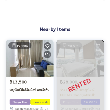
Nearby Items
For rent
For rent
฿13,500
฿28,000
พญาไท💥ไอดีโอ มิกซ์ พหลโยธิน
ว่าง ต.ค. 2569 🔴พญาไท💥
IDEO Mix Phaholyothin🔴
Phaya Thai
owner update
Phaya Thai
ว่าง ตค 69
Sapankwai,Jatujak
Sapankwai,Jatujak
237
261