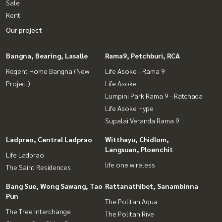
Sale
Rent
Our project
Bangna, Bearing, Lasalle
Rama9, Petchburi, RCA
Regent Home Bangna (New
Life Asoke - Rama 9
Project)
Life Asoke
Lumpini Park Rama 9 - Ratchada
Life Asoke Hype
Supalai Veranda Rama 9
Ladprao, Central Ladprao
Witthayu, Chidlom,
Langsuan, Ploenchit
Life Ladprao
life one wireless
The Saint Residences
Bang Sue, Wong Sawang, Tao
Rattanathibet, Sanambinna
Pun
The Politan Aqua
The Tree Interchange
The Politan Rive