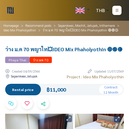
THB
Homepage
Recommend posts
Sapankwai, Mochit, Jatujak, Inthamara
Ideo Mix Phaholyothin
ว่าง ม.ค 70 พญาไท💥IDEO Mix Phaholyothin 🔴🟢🟡
ว่าง ม.ค 70 พญาไท💥IDEO Mix Phaholyothin 🔴🟢🟡
Phaya Thai
ว่าง มค 70
Created 04/09/2566
Updated 11/07/2569
Sapankwai,Jatujak
Project : Ideo Mix Phaholyothin
Contract
฿11,000
Rental price
12 Month