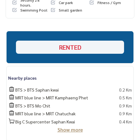
Security 24
Car park
Fitness / Gym
hours.
Swimming Pool
Small garden
RENTED
Nearby places
BTS > BTS Saphan kwai
0.2 Km
MRT blue line > MRT Kamphaeng Phet
0.5 Km
BTS > BTS Mo Chit
0.9 Km
MRT blue line > MRT Chatuchak
0.9 Km
Big C Supercenter Saphan Kwai
0.4 Km
Show more