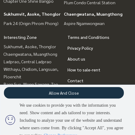
Chapter One Shine Bangpo
Plum Condo Central Station
Sukhumvit, Asoke, Thonglor
Chaengwatana, Muangthong
Park 24 (Origin Phrom Phong)
Aspire Ngamwongwan
Interesting Zone
Terms and Conditions
Sukhumvit, Asoke, Thonglor
Privacy Policy
Chaengwatana, Muangthong
About us
Ladprao, Central Ladprao
Witthayu, Chidlom, Langsuan,
How to sale-rent
Ploenchit
Contact
Bang Sue, Wong Sawang, Tao
Pun
Allow And Close
Bangna, Bearing, Lasalle
We use cookies to provide you with the information you
Rattanathibet, Sanambinna
need. Show content and ads tailored to your interests.
Rama9, Petchburi, RCA
2
people are viewing
Including to analyze your use of the website and understand
where users come from. By clicking "Accept All", you agree
Sold Out