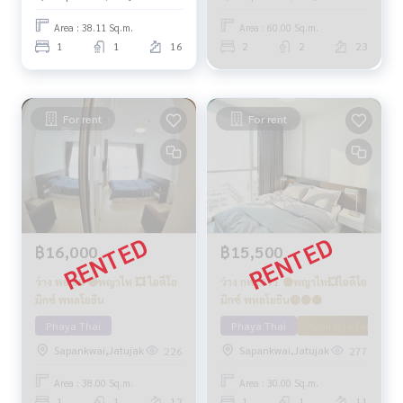
Area : 38.11 Sq.m.
Area : 60.00 Sq.m.
1
1
16
2
2
23
For rent
For rent
฿16,000
฿15,500
ว่าง พย 68 🔴พญาไท 💥 ไอดีโอ
ว่าง กพ2571 🟡พญาไท💥ไอดีโอ
มิกซ์ พหลโยธิน
มิกซ์ พหลโยธิน🔴🟢🟡
Phaya Thai
Phaya Thai
Available February 
Sapankwai,Jatujak
Sapankwai,Jatujak
226
277
Area : 38.00 Sq.m.
Area : 30.00 Sq.m.
1
1
12
1
1
11