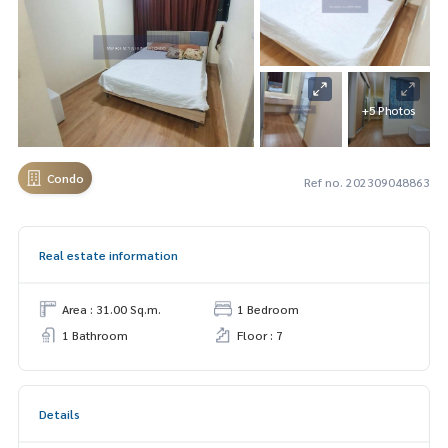
+5 Photos
Condo
Ref no. 202309048863
Real estate information
Area : 31.00 Sq.m.
1 Bedroom
1 Bathroom
Floor : 7
Details