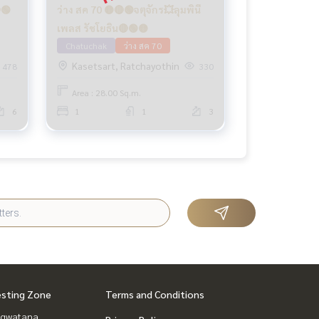
🟢
ว่าง สค 70 🟡🔴🟢จตุจักร💥ลุมพินี
เพลส รัชโยธิน🔴🟢🟡
Chatuchak
ว่าง สค 70
Kasetsart, Ratchayothin
478
330
Area : 28.00 Sq.m.
6
1
1
3
esting Zone
Terms and Conditions
gwatana,