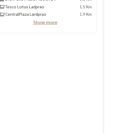
Tesco Lotus Ladprao
1.5 Km
CentralPlaza Lardprao
1.9 Km
Show more