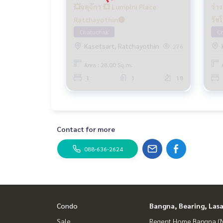
💥จตุจักร 💥 Lumpini Place
ว่าง มค70 💥จตุจักร💥ลุมพินี เ
Ratchayothin🔴
รัช
Chatuchak
C
Kasetsart, Ratchayothin
276
Area : 28.00 Sq.m.
1
1
18
Contact for more
088-636-2624
Condo
Bangna, Bearing, Lasa
Sale
Regent Home Bangna (N