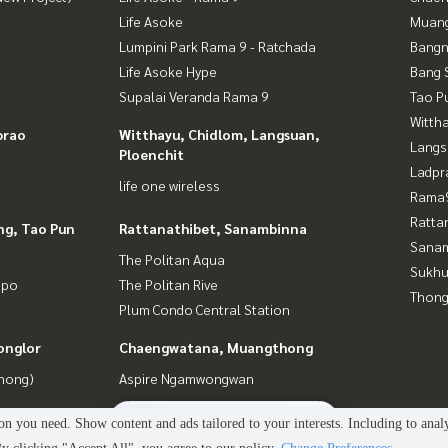
Life Asoke
Muan
Lumpini Park Rama 9 - Ratchada
Bangn
Life Asoke Hype
Bang 
Supalai Veranda Rama 9
Tao P
Wittha
prao
Witthayu, Chidlom, Langsuan,
Langs
Ploenchit
Ladpr
life one wireless
Rama9
Ratta
ng, Tao Pun
Rattanathibet, Sanambinna
Sana
The Politan Aqua
Sukhu
gpo
The Politan Rive
Thong
Plum Condo Central Station
onglor
Chaengwatana, Muangthong
Phong)
Aspire Ngamwongwan
4
people are viewing
n you need. Show content and ads tailored to your interests. Including to anal