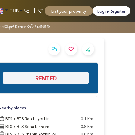
THB
List your property
Login/Register
จักร💥ลุมพินี เพลส รัชโยธิน🔴🟢🟡
RENTED
Nearby places
BTS > BTS Ratchayothin
0.1 Km
BTS > BTS Sena Nikhom
0.8 Km
BTS > BTS Phahin Yothin 24
0.8 Km