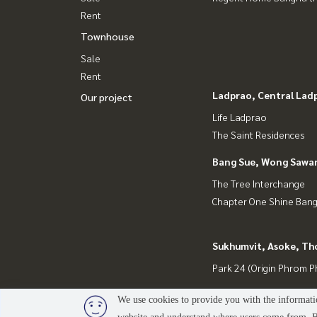
Rent
Townhouse
Sale
Rent
Ladprao, Central Lad
Our project
Life Ladprao
The Saint Residences
Bang Sue, Wong Sawa
The Tree Interchange
Chapter One Shine Ban
Sukhumvit, Asoke, Th
Park 24 (Origin Phrom 
We use cookies to provide you with the informatio