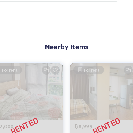
Nearby Items
For rent
For rent
2,000
฿8,999