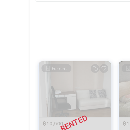
For rent
฿10,500
฿1