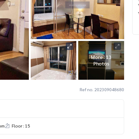
More : 13
Photos
Ref no. 202309048680
om
Floor : 15