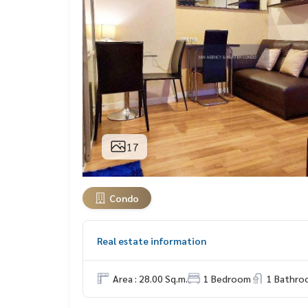
17
Condo
Real estate information
Area : 28.00 Sq.m.
1 Bedroom
1 Bathro