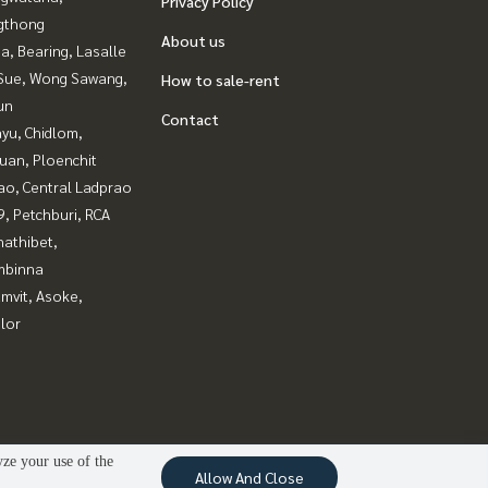
Privacy Policy
gthong
About us
a, Bearing, Lasalle
Sue, Wong Sawang,
How to sale-rent
un
Contact
yu, Chidlom,
uan, Ploenchit
ao, Central Ladprao
, Petchburi, RCA
nathibet,
mbinna
mvit, Asoke,
lor
yze your use of the
Allow And Close