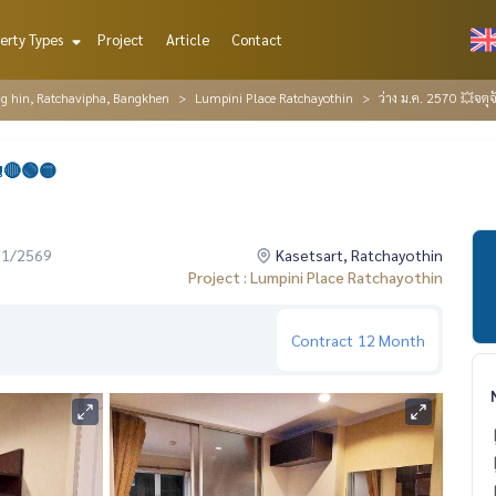
erty Types
Project
Article
Contact
ng hin, Ratchavipha, Bangkhen
Lumpini Place Ratchayothin
ว่าง ม.ค. 2570 💥จตุ
ิน🔴🟢🟡
01/2569
Kasetsart, Ratchayothin
Project : Lumpini Place Ratchayothin
Contract
12 Month