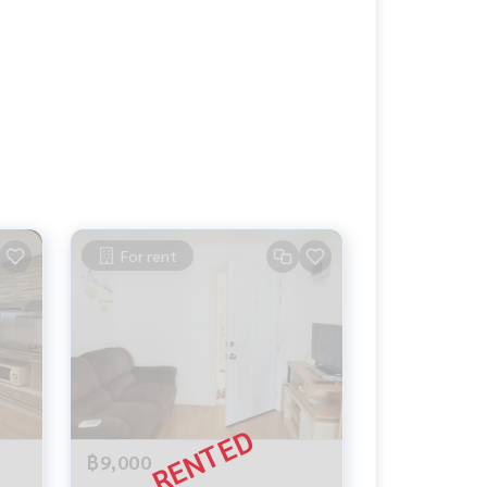
For rent
฿9,000