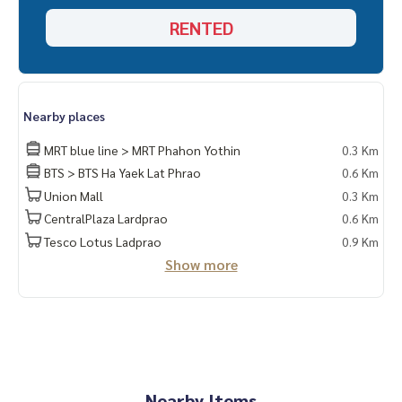
RENTED
Nearby places
MRT blue line > MRT Phahon Yothin
0.3 Km
BTS > BTS Ha Yaek Lat Phrao
0.6 Km
Union Mall
0.3 Km
CentralPlaza Lardprao
0.6 Km
Tesco Lotus Ladprao
0.9 Km
Show more
Nearby Items