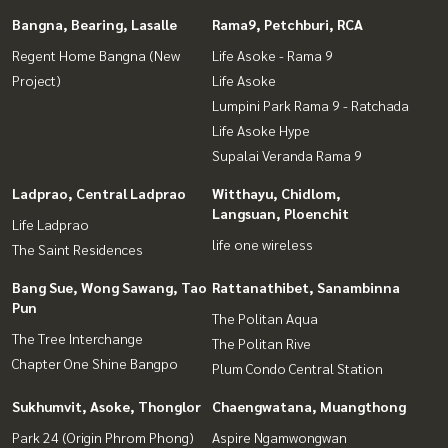
Bangna, Bearing, Lasalle
Rama9, Petchburi, RCA
Regent Home Bangna (New
Life Asoke - Rama 9
Project)
Life Asoke
Lumpini Park Rama 9 - Ratchada
Life Asoke Hype
Supalai Veranda Rama 9
Ladprao, Central Ladprao
Witthayu, Chidlom,
Langsuan, Ploenchit
Life Ladprao
life one wireless
The Saint Residences
Bang Sue, Wong Sawang, Tao
Rattanathibet, Sanambinna
Pun
The Politan Aqua
The Tree Interchange
The Politan Rive
Chapter One Shine Bangpo
Plum Condo Central Station
Sukhumvit, Asoke, Thonglor
Chaengwatana, Muangthong
Park 24 (Origin Phrom Phong)
Aspire Ngamwongwan