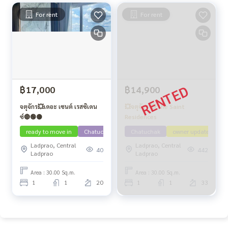
For rent
For rent
฿17,000
฿14,900
จตุจักร💥เดอะ เซนต์ เรสซิเดน
💥จตุจักร 💥The Saint
ซ์🔴🟢🟡
Residences
ready to move in
Chatuchak
Chatuchak
owner update
Ladprao, Central
Ladprao, Central
40
442
Ladprao
Ladprao
Area : 30.00 Sq.m.
Area : 30.00 Sq.m.
1
1
20
1
1
33