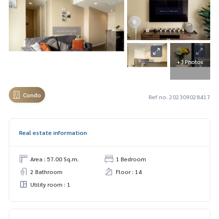
+3 Photos
Condo
Ref no. 202309028417
Real estate information
Area : 57.00 Sq.m.
1 Bedroom
2 Bathroom
Floor : 14
Utility room : 1