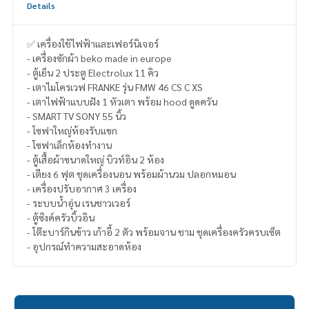
Details
✅ เครื่องใช้ไฟฟ้าและเฟอร์นิเจอร์
- เครื่องซักผ้า beko made in europe
- ตู้เย็น 2 ประตู Electrolux 11 คิว
- เตาไมโครเวฟ FRANKE รุ่น FMW 46 CS C XS
- เตาไฟฟ้าแบบฝัง 1 หัวเตา พร้อม hood ดูดควัน
- SMART TV SONY 55 นิ้ว
- โซฟาใหญ่ห้องรับแขก
- โซฟาเล็กห้องทำงาน
- ตู้เสื้อผ้าขนาดใหญ่ บิวท์อิน 2 ห้อง
- เตียง 6 ฟุต ชุดเครื่องนอน พร้อมผ้านวม ปลอกหมอน
- เครื่องปรับอากาศ 3 เครื่อง
- ระบบน้ำอุ่น เรนชาวเวอร์
- ตู้ซิงค์ครัวบิ้วอิน
- โต๊ะบาร์กินข้าว เก้าอี้ 2 ตัว พร้อมจาน ชาม ชุดเครื่องครัวครบเซ็ต
- อุปกรณ์ทำความสะอาดห้อง