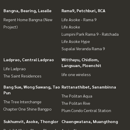
Bangna, Bearing, Lasalle
Rama9, Petchburi, RCA
Regent Home Bangna (New
Life Asoke - Rama 9
Project)
Life Asoke
Lumpini Park Rama 9 - Ratchada
Life Asoke Hype
Supalai Veranda Rama 9
Ladprao, Central Ladprao
Witthayu, Chidlom,
Langsuan, Ploenchit
Life Ladprao
life one wireless
The Saint Residences
Bang Sue, Wong Sawang, Tao
Rattanathibet, Sanambinna
Pun
The Politan Aqua
The Tree Interchange
The Politan Rive
Chapter One Shine Bangpo
Plum Condo Central Station
Sukhumvit, Asoke, Thonglor
Chaengwatana, Muangthong