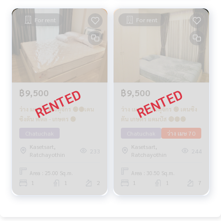
For rent
For rent
฿9,500
฿9,500
ว่าง มค 69 🟢จตุจักร 🟢🟡เคน
ว่าง เมษา 70 จตุจักร 🟢 เคนซิง
ซิงตัน พหล - เกษตร 🟢
ตัน เกษตร แคมปัส 🔴🟡🟢
Chatuchak
Chatuchak
ว่าง เมษ 70
Kasetsart,
Kasetsart,
233
244
Ratchayothin
Ratchayothin
Area : 25.00 Sq.m.
Area : 30.50 Sq.m.
1
1
2
1
1
7