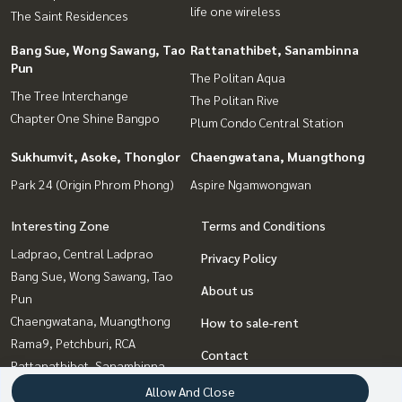
life one wireless
The Saint Residences
Bang Sue, Wong Sawang, Tao
Rattanathibet, Sanambinna
Pun
The Politan Aqua
The Tree Interchange
The Politan Rive
Chapter One Shine Bangpo
Plum Condo Central Station
Sukhumvit, Asoke, Thonglor
Chaengwatana, Muangthong
Park 24 (Origin Phrom Phong)
Aspire Ngamwongwan
Interesting Zone
Terms and Conditions
Ladprao, Central Ladprao
Privacy Policy
Bang Sue, Wong Sawang, Tao
About us
Pun
Chaengwatana, Muangthong
How to sale-rent
Rama9, Petchburi, RCA
Contact
Rattanathibet, Sanambinna
Sukhumvit, Asoke, Thonglor
Allow And Close