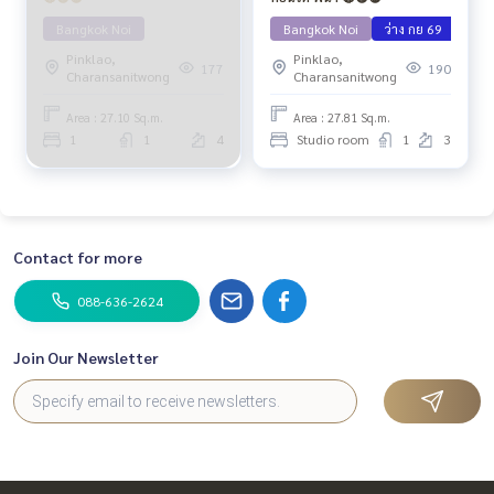
Bangkok Noi
Bangkok Noi
ว่าง กย 69
Pinklao,
Pinklao,
177
190
Charansanitwong
Charansanitwong
Area : 27.10 Sq.m.
Area : 27.81 Sq.m.
1
1
4
Studio room
1
3
Contact for more
088-636-2624
Join Our Newsletter