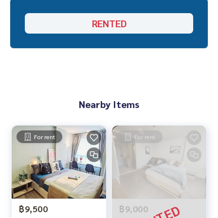
RENTED
Nearby Items
For rent
For rent
฿9,500
฿9,000