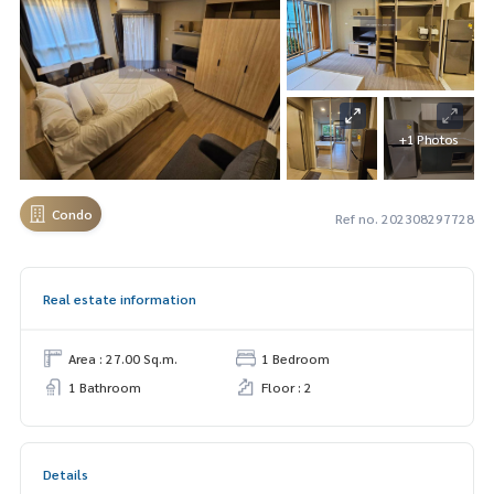
+1 Photos
Condo
Ref no. 202308297728
Real estate information
Area : 27.00 Sq.m.
1 Bedroom
1 Bathroom
Floor : 2
Details