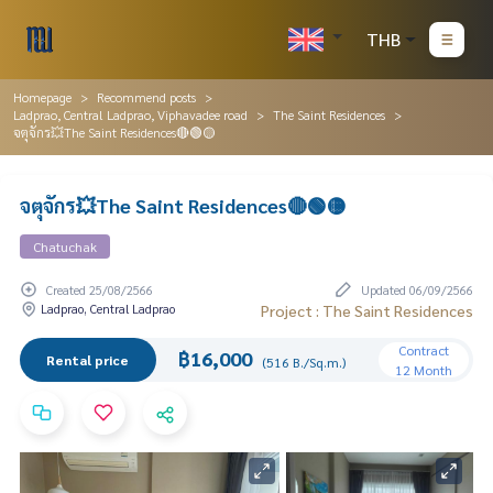
THB
Homepage
Recommend posts
Ladprao, Central Ladprao, Viphavadee road
The Saint Residences
จตุจักร💥The Saint Residences🔴🟢🟡
จตุจักร💥The Saint Residences🔴🟢🟡
Chatuchak
Created 25/08/2566
Updated 06/09/2566
Ladprao, Central Ladprao
Project : The Saint Residences
Contract
฿16,000
Rental price
(516 B./Sq.m.)
12 Month