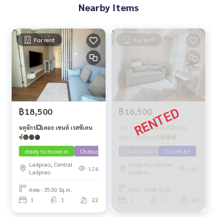
Nearby Items
For rent
For rent
฿18,500
฿16,500
จตุจักร💥เดอะ เซนต์ เรสซิเดน
ว่าง 3 ตค 69 จตุจักร💥เดอะ
ซ์🔴🟢🟡
เซนต์ เรสซิเดนซ์🔴🟢🟡
ready to move in
Chatuchak
Chatuchak
ว่าง ตค 69
Ladprao, Central
Ladprao, Central
124
168
Ladprao
Ladprao
Area : 35.00 Sq.m.
Area : 30.00 Sq.m.
1
1
22
1
1
24