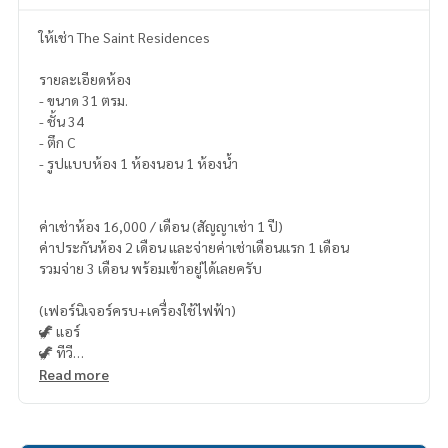
ให้เช่า The Saint Residences
รายละเอียดห้อง
- ขนาด 31 ตรม.
- ชั้น 34
- ตึก C
- รูปแบบห้อง 1 ห้องนอน 1 ห้องน้ำ
ค่าเช่าห้อง 16,000 / เดือน (สัญญาเช่า 1 ปี)
ค่าประกันห้อง 2 เดือน และจ่ายค่าเช่าเดือนแรก 1 เดือน
รวมจ่าย 3 เดือน พร้อมเข้าอยู่ได้เลยครับ
(เฟอร์นิเจอร์ครบ+เครื่องใช้ไฟฟ้า)
🦖 แอร์
🦖 ทีวี
🦖 ตู้เย็น
Read more
🦖 ไมโครเวฟ
🦖 เครื่องทำน้ำอุ่น
🦖 เครื่องซักผ้า