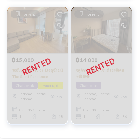
For rent
For rent
฿15,000
฿14,000
รออัปเดต กลางปี 69 💥จตุจักร💥
จตุจักร💥 เดอะ เซนต์ เรสซิเดน
The Saint Residence
ซ์🔴🟢🟡
Chatuchak
owner update
Chatuchak
Ladprao, Central
Ladprao, Central
397
288
Ladprao
Ladprao
Area : 36.00 Sq.m.
Area : 30.00 Sq.m.
1
1
18
1
1
36