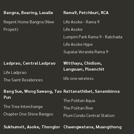
Bangna, Bearing, Lasalle
Rama9, Petchburi, RCA
Regent Home Bangna (New
Life Asoke - Rama 9
Project)
Life Asoke
Lumpini Park Rama 9 - Ratchada
Life Asoke Hype
Supalai Veranda Rama 9
Ladprao, Central Ladprao
Witthayu, Chidlom,
Langsuan, Ploenchit
Life Ladprao
life one wireless
The Saint Residences
Bang Sue, Wong Sawang, Tao
Rattanathibet, Sanambinna
Pun
The Politan Aqua
The Tree Interchange
The Politan Rive
Chapter One Shine Bangpo
Plum Condo Central Station
Sukhumvit, Asoke, Thonglor
Chaengwatana, Muangthong