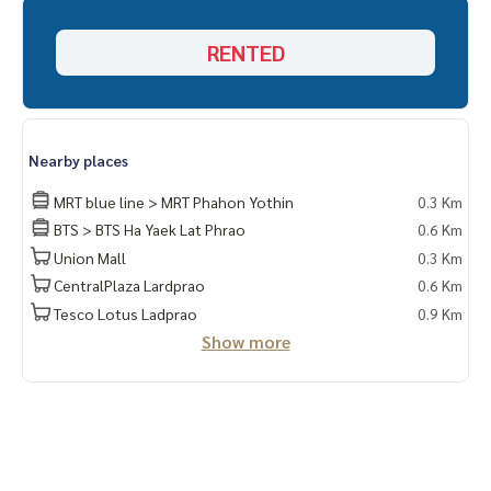
🦖 เตาไฟฟ้า + เครื่องดูดควัน
RENTED
Nearby places
MRT blue line > MRT Phahon Yothin
0.3 Km
BTS > BTS Ha Yaek Lat Phrao
0.6 Km
Union Mall
0.3 Km
CentralPlaza Lardprao
0.6 Km
Tesco Lotus Ladprao
0.9 Km
Show more