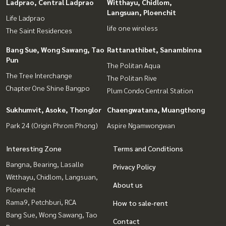
Ladprao, Central Ladprao
Witthayu, Chidlom,
Langsuan, Ploenchit
Life Ladprao
life one wireless
The Saint Residences
Bang Sue, Wong Sawang, Tao
Rattanathibet, Sanambinna
Pun
The Politan Aqua
The Tree Interchange
The Politan Rive
Chapter One Shine Bangpo
Plum Condo Central Station
Sukhumvit, Asoke, Thonglor
Chaengwatana, Muangthong
Park 24 (Origin Phrom Phong)
Aspire Ngamwongwan
Interesting Zone
Terms and Conditions
Bangna, Bearing, Lasalle
Privacy Policy
Witthayu, Chidlom, Langsuan,
About us
Ploenchit
Rama9, Petchburi, RCA
How to sale-rent
Bang Sue, Wong Sawang, Tao
Contact