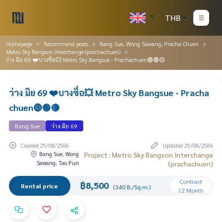
THB
Homepage
Recommend posts
Bang Sue, Wong Sawang, Pracha Chuen
Metro Sky Bangson Interchange (prachachuen)
ว่าง มิย 69 ❤️บางซื่อ💥 Metro Sky Bangsue - Prachachuen🔴🟢🟡
ว่าง มิย 69 ❤️บางซื่อ💥 Metro Sky Bangsue - Pracha
chuen🔴🟢🟡
Bang Sue
ว่าง มิย 69
Created 25/08/2566
Updated 25/08/2566
Bang Sue, Wong
Project : Metro Sky Bangson Interchange
Sawang, Tao Pun
(prachachuen)
Contract
฿8,500
Rental price
(340 B./Sq.m.)
12 Month