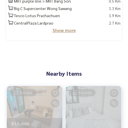
MRT purple line > MRT Bang Son
0.5 Km
Big C Supercenter Wong Sawang
1.1 Km
Tesco Lotus Prachachuen
1.9 Km
CentralPlaza Lardprao
2.7 Km
Show more
Nearby Items
For rent
For rent
฿12,000