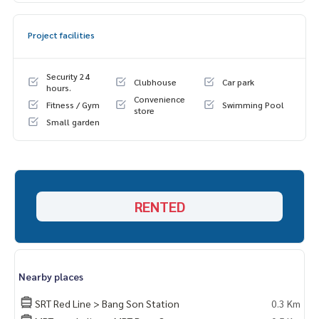
- ตู้เย็น
- ไมโครเวฟ
Project facilities
- เครื่องทำน้ำอุ่น
- เตียงพร้อมฟูก
- ผ้าม่าน
Security 24
Clubhouse
Car park
- เครื่องซักผ้า
hours.
Convenience
Fitness / Gym
Swimming Pool
store
Small garden
RENTED
Nearby places
SRT Red Line > Bang Son Station
0.3 Km