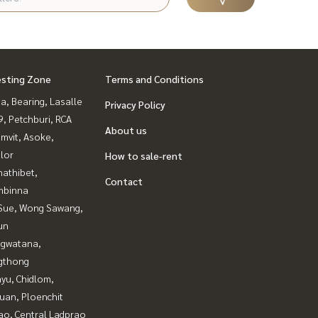
esting Zone
Terms and Conditions
a, Bearing, Lasalle
Privacy Policy
, Petchburi, RCA
About us
mvit, Asoke,
lor
How to sale-rent
nathibet,
Contact
mbinna
Sue, Wong Sawang,
un
gwatana,
gthong
yu, Chidlom,
uan, Ploenchit
ao, Central Ladprao