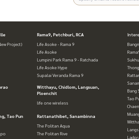
lle
Rama9, Petchburi, RCA
Inter
ew Project)
Life Asoke - Rama 9
Bangn
Life Asoke
Rama9
Lumpini Park Rama 9 - Ratchada
Sukhu
Life Asoke Hype
Thong
Supalai Veranda Rama 9
Ratta
Sana
prao
Witthayu, Chidlom, Langsuan,
Bang 
Ploenchit
Tao P
life one wireless
Chaen
Muan
ng, Tao Pun
Rattanathibet, Sanambinna
Wittha
The Politan Aqua
Langs
gpo
The Politan Rive
Ladpr