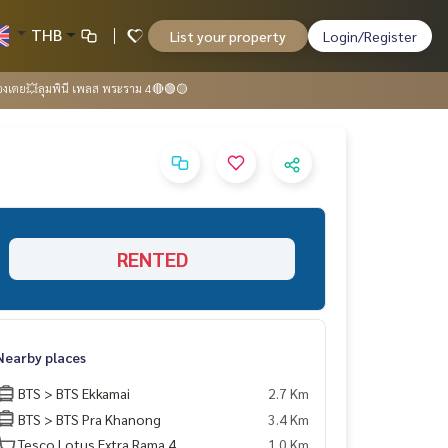
THB
List your property
Login/Register
องเตย💥ลุมพินี เพลส พระราม 4🔴🟢🟡
RENTED
Nearby places
BTS > BTS Ekkamai
2.7 Km
BTS > BTS Pra Khanong
3.4 Km
Tesco Lotus Extra Rama 4
1.0 Km