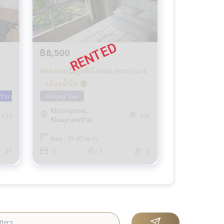
฿8,500
คลองเตย💥ลุมพินี เพลส พระราม 4
- กล้วยน้ำไท 🔴
ว่าง กย 69
Khlong Toei
Khlongtoei,
623
396
Kluaynamthai
Area : 29.00 Sq.m.
27
1
1
2