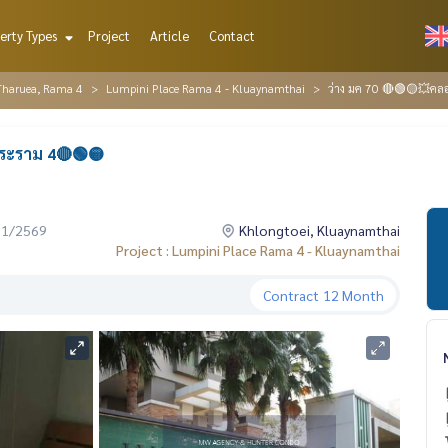
erty Types
Project
Article
Contact
Tharuea, Rama 4
Lumpini Place Rama 4 - Kluaynamthai
ว่าง มค 70 🔴🟢🟡💥คล
พระราม 4🔴🟢🟡
01/2569
Khlongtoei, Kluaynamthai
Project : Lumpini Place Rama 4 - Kluaynamthai
Contract
12 Month