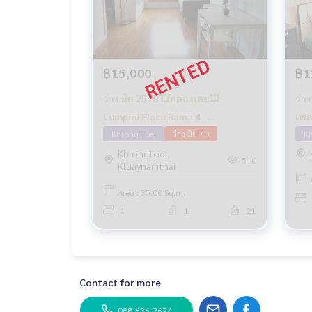
฿15,000
฿1
ว่าง มิย 2570 💥คลองเตย💥
ว่า
Lumpini Place Rama 4 -
เพล
Kluaynamthai
Khlong Toei
ว่าง มิย 70
🟡
Kh
Khlongtoei,
510
Kluaynamthai
Area : 35.00 Sq.m.
1
1
21
Contact for more
088-636-2624