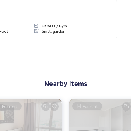
Fitness / Gym
Pool
Small garden
Nearby Items
For rent
For rent