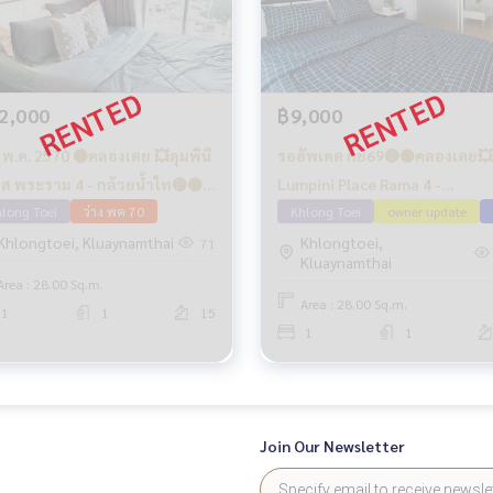
2,000
฿9,000
ง พ.ค. 2570 🟡คลองเตย 💥ลุมพินี
รออัพเดต กย69🔴🟢คลองเตย💥
ส พระราม 4 - กล้วยน้ำไท🔴🟢
Lumpini Place Rama 4 -
long Toei
ว่าง พค 70
Kluaynamthai🔴🟢🟡
Khlong Toei
owner update
Khlongtoei, Kluaynamthai
Khlongtoei,
71
Kluaynamthai
Area : 28.00 Sq.m.
Area : 28.00 Sq.m.
1
1
15
1
1
Join Our Newsletter