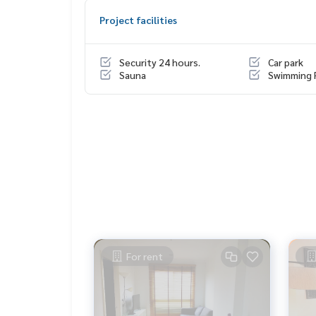
Project facilities
Security 24 hours.
Car park
Sauna
Swimming 
For rent