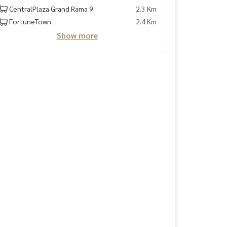
CentralPlaza Grand Rama 9
2.3 Km
FortuneTown
2.4 Km
Show more