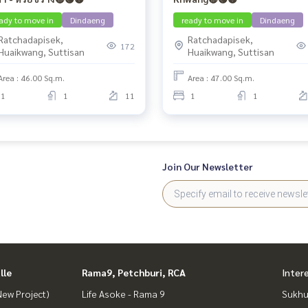
ady to move in
Dindaeng
ready to move in
Dindaeng
Ratchadapisek,
Ratchadapisek,
172
Huaikwang, Suttisan
Huaikwang, Suttisan
Area : 46.00 Sq.m.
Area : 47.00 Sq.m.
1
1
11
1
1
Join Our Newsletter
lle
Rama9, Petchburi, RCA
Inter
ew Project)
Life Asoke - Rama 9
Sukhu