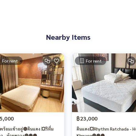
Nearby Items
For rent
For rent
5,000
฿23,000
พร้อมเข้าอยู่🔴ดินแดง 💥ริทึ่ม
ดินแดง💥Rhythm Ratchada - H
ดา - ห้วยขวาง🔴🟢🟡
Khwang🔴🟢🟡