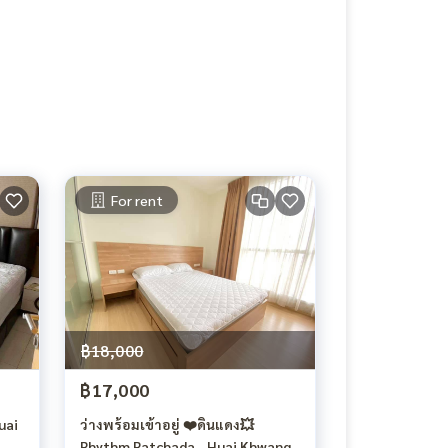
For rent
฿18,000
฿17,000
uai
ว่างพร้อมเข้าอยู่ ❤️ดินแดง💥
Rhythm Ratchada - Huai Khwang