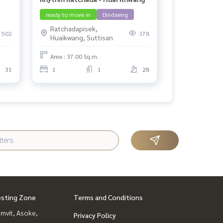
ready to move in
Dindaeng
Ratchadapisek,
502
378
Huaikwang, Suttisan
Area : 37.00 Sq.m.
31
1
1
28
esting Zone
Terms and Conditions
mvit, Asoke,
Privacy Policy