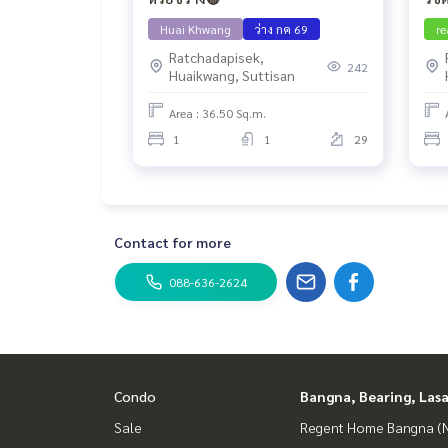
Huai Khwang
ว่าง กค 69
re
Ratchadapisek,
242
Huaikwang, Suttisan
Area : 36.50 Sq.m.
1
1
29
Contact for more
088-636-2624
Condo
Bangna, Bearing, Lasa
Sale
Regent Home Bangna (N