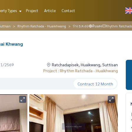
erty Types
Project
Article
Contact
uttisan
Rhythm Ratchada - Huaikhwang
ว่าง ธ.ค.69🔴ดินแดง💥Rhythm Ratchad
uai Khwang
01/2569
Ratchadapisek, Huaikwang, Suttisan
Project : Rhythm Ratchada - Huaikhwang
Contract
12 Month