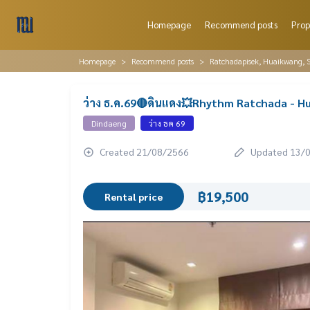
Homepage
Recommend posts
Prop
Homepage
Recommend posts
Ratchadapisek, Huaikwang, S
ว่าง ธ.ค.69🔴ดินแดง💥Rhythm Ratchada - H
Dindaeng
ว่าง ธค 69
Created 21/08/2566
Updated 13/
฿19,500
Rental price