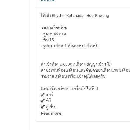
ให้เช่า Rhythm Ratchada - Huai Khwang
รายละเอียดห้อง
- ขนาด 46 ตรม.
- ชั้น 15
- รูปแบบห้อง 1 ห้องนอน 1 ห้องน้ำ
ค่าเช่าห้อง 19,500 / เดือน (สัญญาเช่า 1 ปี)
ค่าประกันห้อง 2 เดือน และจ่ายค่าเช่าเดือนแรก 1 เดือ
รวมจ่าย 3 เดือน พร้อมเข้าอยู่ได้เลยครับ
(เฟอร์นิเจอร์ครบ+เครื่องใช้ไฟฟ้า)
🦖 แอร์
🦖 ทีวี
🦖 ตู้เย็น
🦖 ไมโครเวฟ
Read more
🦖 เครื่องทำน้ำอุ่น
🦖 เครื่องซักผ้า