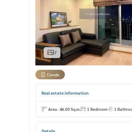
7
Condo
Real estate information
Area : 46.00 Sq.m.
1 Bedroom
1 Bathro
Details