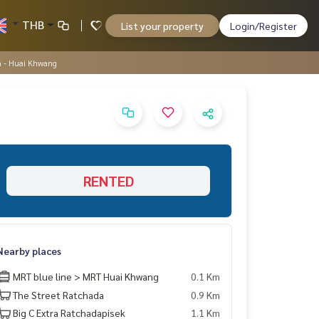
THB
List your property
Login/Register
a - Huai Khwang
RENTED
Nearby places
MRT blue line > MRT Huai Khwang
0.1 Km
The Street Ratchada
0.9 Km
Big C Extra Ratchadapisek
1.1 Km