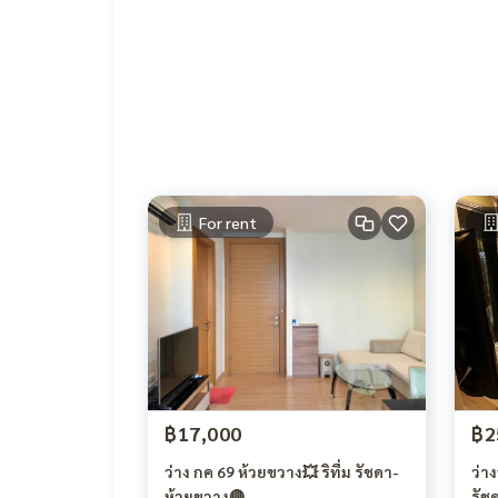
🦖 เตาไฟฟ้า + เครื่องดูดควัน
For rent
฿17,000
฿2
ว่าง กค 69 ห้วยขวาง💥 ริทึ่ม รัชดา-
ว่าง
ห้วยขวาง🔴
รัช