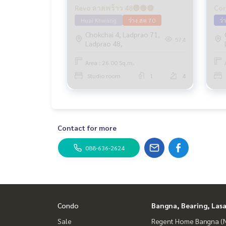
Revo ลาดพร้าว 48🔴🟢🟡
Con
Huai Khwang
ว่าง สค 70
ว่
Chokchai 4, Ladprao 71,
574
Ladprao 48,
Area : 26.00 Sq.m.
Studio room
1
4
Contact for more
088-636-2624
Condo
Bangna, Bearing, Lasa
Sale
Regent Home Bangna (N