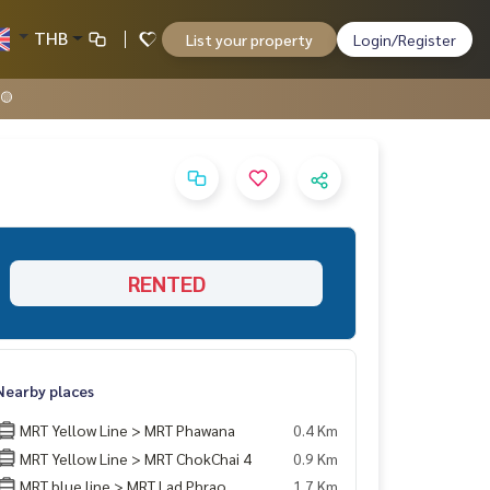
THB
List your property
Login/Register
🟡
RENTED
Nearby places
MRT Yellow Line > MRT Phawana
0.4 Km
MRT Yellow Line > MRT ChokChai 4
0.9 Km
MRT blue line > MRT Lad Phrao
1.7 Km