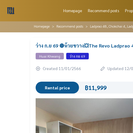
Homepage
Recommend posts
Prop
Homepage
Recommend posts
Ladprao 48, Chokchai 4, Lad
ว่าง ก.ย 69 🔴ห้วยขวาง💥The Revo Ladprao 
Huai Khwang
ว่าง กย 69
Created 11/01/2566
Updated 12/
฿11,999
Rental price