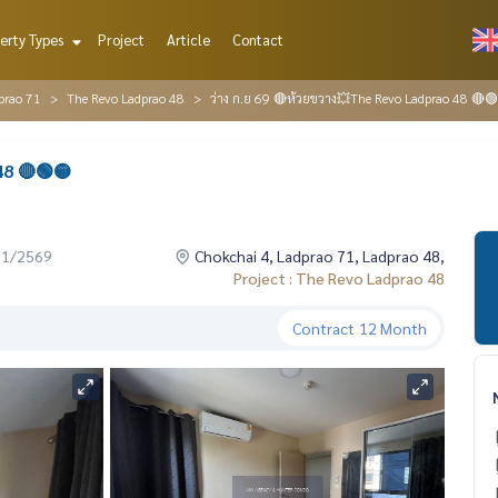
erty Types
Project
Article
Contact
prao 71
The Revo Ladprao 48
ว่าง ก.ย 69 🔴ห้วยขวาง💥The Revo Ladprao 48 🔴
48 🔴🟢🟡
01/2569
Chokchai 4, Ladprao 71, Ladprao 48,
Project : The Revo Ladprao 48
Contract
12 Month