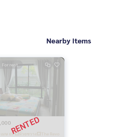
น
Nearby Items
For rent
,000
ง เมษ 69 💥ห้วยขวาง💥The Revo