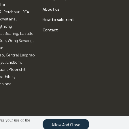
lor
About us
, Petchburi, RCA
gwatana,
How to sale-rent
gthong
Contact
a, Bearing, Lasalle
Sue, Wong Sawang,
un
ao, Central Ladprao
yu, Chidlom,
uan, Ploenchit
nathibet,
mbinna
yze your use of the
Allow And Close