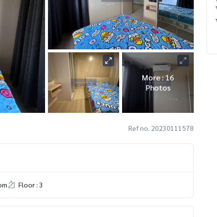
More : 16
Photos
Ref no. 20230111578
om
Floor : 3