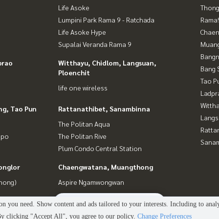
Life Asoke
Thong
Lumpini Park Rama 9 - Ratchada
Rama9
Life Asoke Hype
Chaen
Supalai Veranda Rama 9
Muan
Bangn
prao
Witthayu, Chidlom, Langsuan,
Bang 
Ploenchit
Tao P
life one wireless
Ladpr
Wittha
ng, Tao Pun
Rattanathibet, Sanambinna
Langs
The Politan Aqua
Ratta
gpo
The Politan Rive
Sana
Plum Condo Central Station
onglor
Chaengwatana, Muangthong
Phong)
Aspire Ngamwongwan
2
people are viewing
n you need. Show content and ads tailored to your interests. Including to anal
Power by
Livinginsider.com
 clicking "Accept All", you agree to our policy.
Change Preferences