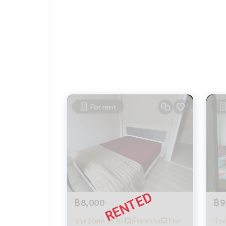
- ตึก A
- รูปแบบห้อง 1 ห้องนอน 1 ห้องน้ำ
ค่าเช่าห้อง 12,000 / เดือน (สัญญาเช่า 1 ปี)
ค่าประกันห้อง 2 เดือน และจ่ายค่าเช่าเดือนแรก 1 เดือ
รวมจ่าย 3 เดือน พร้อมเข้าอยู่ได้เลยครับ
(เฟอร์นิเจอร์ครบ+เครื่องใช้ไฟฟ้า)
- แอร์
- ตู้เย็น
For rent
- เครื่องทำน้ำอุ่น
- ทีวี
- เครืองซักผ้า
฿8,000
฿9
ว่าง 10สค 2570 💥ห้วยขวาง💥The
ว่า