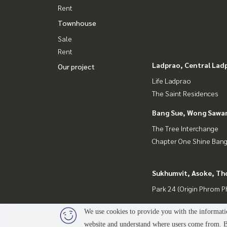
Rent
Townhouse
Sale
Rent
Ladprao, Central Lad
Our project
Life Ladprao
The Saint Residences
Bang Sue, Wong Sawa
The Tree Interchange
Chapter One Shine Ban
Sukhumvit, Asoke, Th
Park 24 (Origin Phrom 
We use cookies to provide you with the informatio
website and understand where users come from. By