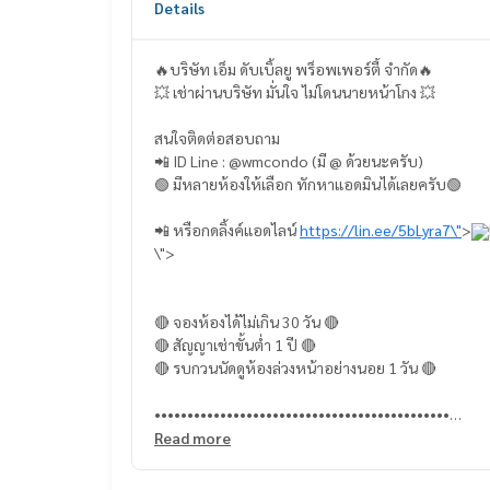
Details
🔥บริษัท เอ็ม ดับเบิ้ลยู พร็อพเพอร์ตี้ จำกัด🔥
💥 เช่าผ่านบริษัท มั่นใจ ไม่โดนนายหน้าโกง 💥
สนใจติดต่อสอบถาม
📲 ID Line : @wmcondo (มี @ ด้วยนะครับ)
🟢 มีหลายห้องให้เลือก ทักหาแอดมินได้เลยครับ🟢
📲 หรือกดลิ้งค์แอดไลน์
https://lin.ee/5bLyra7\"
>
\">
🔴 จองห้องได้ไม่เกิน 30 วัน 🔴
🔴 สัญญาเช่าขั้นต่ำ 1 ปี 🔴
🔴 รบกวนนัดดูห้องล่วงหน้าอย่างนอย 1 วัน 🔴
•••••••••••••••••••••••••••••••••••••••••••••
รายละเอียดห้อง
Read more
- ขนาด 32.18 ตรม.
- ชั้น 3