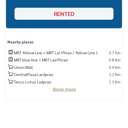
RENTED
Nearby places
MRT Yellow Line > MRT Lat Phrao ( Yellow Line )
0.7 Km
MRT blue line > MRT Lad Phrao
0.8 Km
Union Mall
0.9 Km
CentralPlaza Lardprao
1.2 Km
Tesco Lotus Ladprao
1.3 Km
Show more