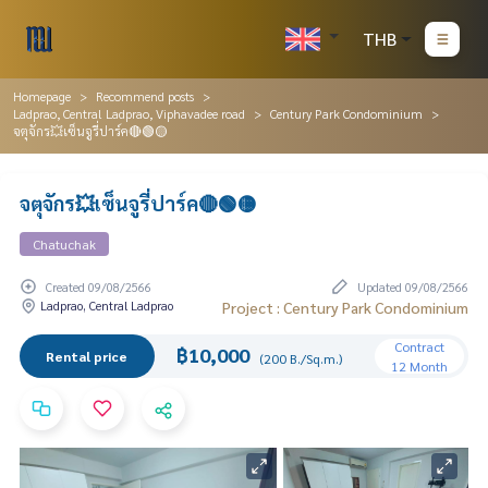
THB
Homepage
Recommend posts
Ladprao, Central Ladprao, Viphavadee road
Century Park Condominium
จตุจักร💥เซ็นจูรี่ปาร์ค🔴🟢🟡
จตุจักร💥เซ็นจูรี่ปาร์ค🔴🟢🟡
Chatuchak
Created 09/08/2566
Updated 09/08/2566
Ladprao, Central Ladprao
Project : Century Park Condominium
Contract
฿10,000
Rental price
(200 B./Sq.m.)
12 Month