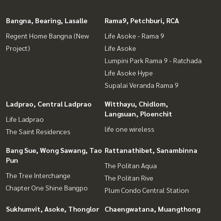
Bangna, Bearing, Lasalle
Rama9, Petchburi, RCA
Regent Home Bangna (New
Life Asoke - Rama 9
Project)
Life Asoke
Lumpini Park Rama 9 - Ratchada
Life Asoke Hype
Supalai Veranda Rama 9
Ladprao, Central Ladprao
Witthayu, Chidlom,
Langsuan, Ploenchit
Life Ladprao
life one wireless
The Saint Residences
Bang Sue, Wong Sawang, Tao
Rattanathibet, Sanambinna
Pun
The Politan Aqua
The Tree Interchange
The Politan Rive
Chapter One Shine Bangpo
Plum Condo Central Station
Sukhumvit, Asoke, Thonglor
Chaengwatana, Muangthong