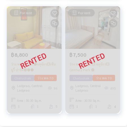
For rent
For rent
฿8,800
฿7,500
ว่าง พ.ค. 2570 🟡จตุจักร💥เซ็น
ว่าง พ.ค. 2570 💥 จตุจักร💥
จูรี่ ปาร์ค🔴🟢🟡
Century Park 🔴
Chatuchak
ว่าง พค 70
Chatuchak
ว่าง พค 70
Ladprao, Central
Ladprao, Central
96
495
Ladprao
Ladprao
Area : 30.30 Sq.m.
Area : 30.50 Sq.m.
1
1
5
1
1
4