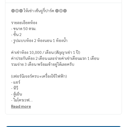
🟢🟡🟣 ให้เช่า เซ็นจูรี่ปาร์ค 🟢🟡🟣
รายละเอียดห้อง
- ขนาด 50 ตรม.
- ชั้น 2
- รูปแบบห้อง 2 ห้องนอน 1 ห้องน้ำ
ค่าเช่าห้อง 10,000 / เดือน (สัญญาเช่า 1 ปี)
ค่าประกันห้อง 2 เดือน และจ่ายค่าเช่าเดือนแรก 1 เดือน
รวมจ่าย 3 เดือน พร้อมเข้าอยู่ได้เลยครับ
(เฟอร์นิเจอร์ครบ+เครื่องใช้ไฟฟ้า)
- แอร์
- ทีวี
- ตู้เย็น
- ไมโครเวฟ
- เครื่องทำน้ำอุ่น
Read more
- เครื่องซักผ้า