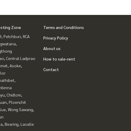
esting Zone
Terms and Conditions
, Petchburi, RCA
Privacy Policy
gwatana,
About us
gthong
ao, Central Ladprao
How to sale-rent
mvit, Asoke,
Contact
lor
nathibet,
mbinna
yu, Chidlom,
uan, Ploenchit
Sue, Wong Sawang,
un
a, Bearing, Lasalle