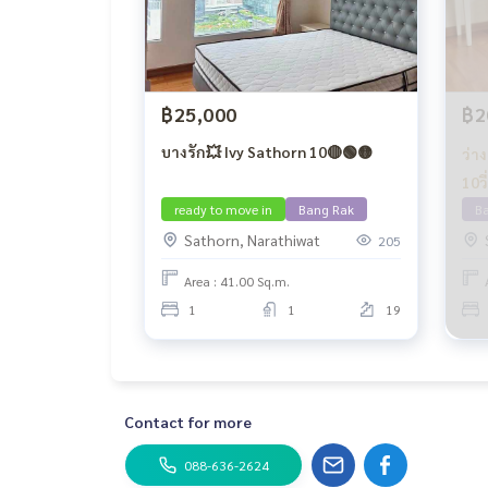
฿25,000
฿2
บางรัก💥 Ivy Sathorn 10🔴🟢🟡
ว่าง 10
ready to move in
Bang Rak
B
Sathorn, Narathiwat
205
Area : 41.00 Sq.m.
1
1
19
Contact for more
088-636-2624