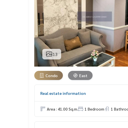
13
Condo
East
Real estate information
Area : 41.00 Sq.m.
1 Bedroom
1 Bathro