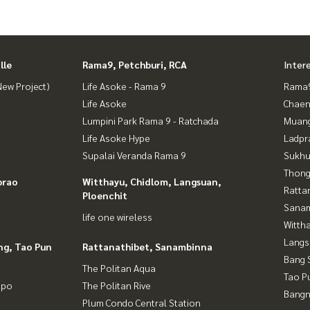
lle
Rama9, Petchburi, RCA
Inter
ew Project)
Life Asoke - Rama 9
Rama9
Life Asoke
Chaen
Lumpini Park Rama 9 - Ratchada
Muan
Life Asoke Hype
Ladpr
Supalai Veranda Rama 9
Sukhu
Thong
prao
Witthayu, Chidlom, Langsuan,
Ratta
Ploenchit
Sana
life one wireless
Wittha
Langs
ng, Tao Pun
Rattanathibet, Sanambinna
Bang 
The Politan Aqua
Tao P
gpo
The Politan Rive
Bangn
Plum Condo Central Station