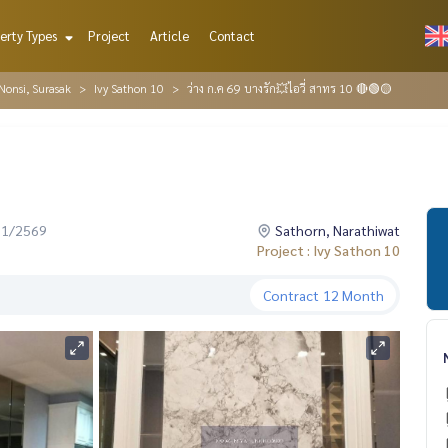
erty Types
Project
Article
Contact
Nonsi, Surasak
Ivy Sathon 10
ว่าง ก.ค 69 บางรัก💥ไอวี่ สาทร 10 🔴🟢🟡
01/2569
Sathorn, Narathiwat
Project : Ivy Sathon 10
Contract
12 Month