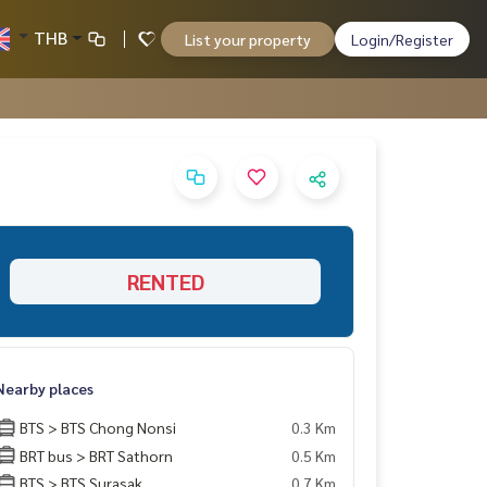
THB
List your property
Login/Register
RENTED
Nearby places
BTS > BTS Chong Nonsi
0.3 Km
BRT bus > BRT Sathorn
0.5 Km
BTS > BTS Surasak
0.7 Km