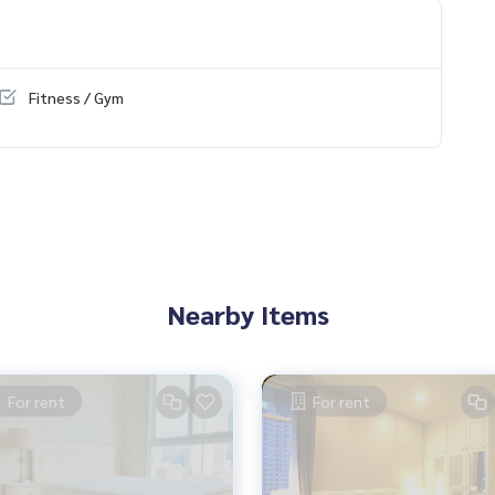
Fitness / Gym
Nearby Items
For rent
For rent