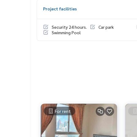
-เครื่องซักผ้า
Project facilities
Security 24 hours.
Car park
Swimming Pool
For rent