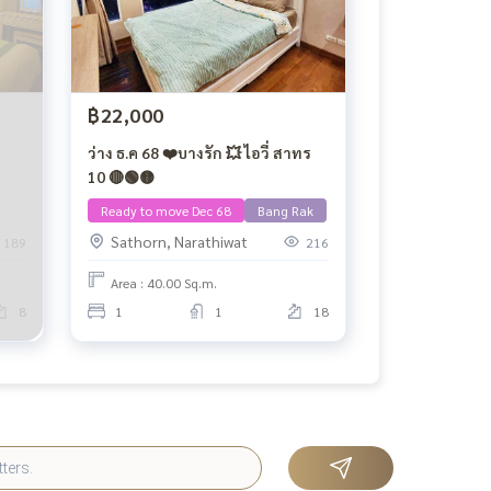
฿22,000
ว่าง ธ.ค 68 ❤️บางรัก 💥 ไอวี่ สาทร
10 🔴🟢🟡
Ready to move Dec 68
Bang Rak
Sathorn, Narathiwat
189
216
Area : 40.00 Sq.m.
8
1
1
18