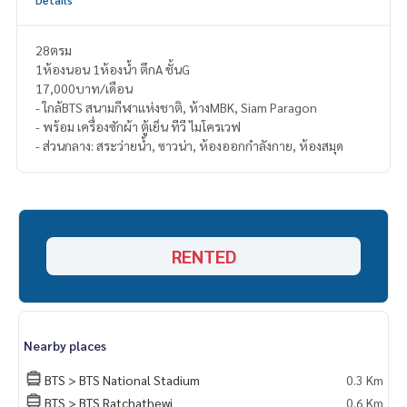
Details
28ตรม
1ห้องนอน 1ห้องน้ำ ตึกA ชั้นG
17,000บาท/เดือน
- ใกล้BTS สนามกีฬาแห่งชาติ, ห้างMBK, Siam Paragon
- พร้อม เครื่องซักผ้า ตู้เย็น ทีวี ไมโครเวฟ
- ส่วนกลาง: สระว่ายน้ำ, ซาวน่า, ห้องออกกำลังกาย, ห้องสมุด
RENTED
Nearby places
BTS > BTS National Stadium
0.3 Km
BTS > BTS Ratchathewi
0.6 Km