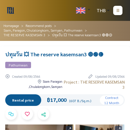
THB
Homepage
Recommend posts
Siam, Paragon, Chulalongkorn, Samyan, Pathumwan
THE RESERVE KASEMSAN 3
ปทุมวัน 💥 The reserve kasemsan3 🔴🟢🟡
ปทุมวัน 💥 The reserve kasemsan3 🔴🟢🟡
Pathumwan
Created 09/08/2566
Updated 09/08/2566
Siam Paragon
Project : THE RESERVE KASEMSAN
,Chulalongkorn,Samyan
3
Contract
฿17,000
Rental price
(607 B./Sq.m.)
12 Month