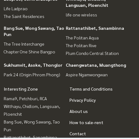
Langsuan, Ploenchit
Life Ladprao
life one wireless
The Saint Residences
Bang Sue, Wong Sawang, Tao
Rattanathibet, Sanambinna
Pun
The Politan Aqua
The Tree Interchange
The Politan Rive
Chapter One Shine Bangpo
Plum Condo Central Station
Sukhumvit, Asoke, Thonglor
Chaengwatana, Muangthong
Park 24 (Origin Phrom Phong)
Aspire Ngamwongwan
Interesting Zone
Terms and Conditions
Rama9, Petchburi, RCA
Privacy Policy
Witthayu, Chidlom, Langsuan,
About us
Ploenchit
Bang Sue, Wong Sawang, Tao
How to sale-rent
Pun
Contact
Rattanathibet, Sanambinna