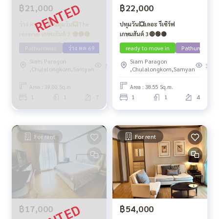
฿21,000
฿22,000
ว่าง ตค 69 🔴ปทุมวัน💥The
ปทุมวัน💥เดอะ รีเซิร์ฟ
reserve เกษมสันต์ 3 🔴🟢🟡
เกษมสันต์ 3🔴🟢🟡
Pathumwan
ว่าง ตค 69
ready to move in
Pathumwan
Siam Paragon
Siam Paragon
178
35
,Chulalongkorn,Samyan
,Chulalongkorn,Samyan
Area : 39.00 Sq.m.
Area : 38.55 Sq.m.
1
1
7
1
1
4
For rent
For rent
฿17,000
฿54,000