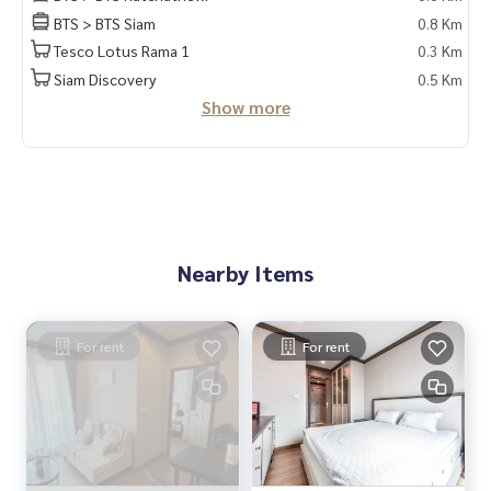
BTS > BTS Siam
0.8 Km
Tesco Lotus Rama 1
0.3 Km
Siam Discovery
0.5 Km
Show more
Nearby Items
For rent
For rent