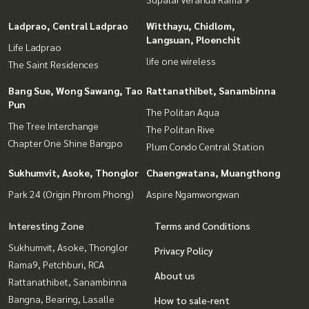
Ladprao, Central Ladprao
Witthayu, Chidlom,
Langsuan, Ploenchit
Life Ladprao
life one wireless
The Saint Residences
Bang Sue, Wong Sawang, Tao
Rattanathibet, Sanambinna
Pun
The Politan Aqua
The Tree Interchange
The Politan Rive
Chapter One Shine Bangpo
Plum Condo Central Station
Sukhumvit, Asoke, Thonglor
Chaengwatana, Muangthong
Park 24 (Origin Phrom Phong)
Aspire Ngamwongwan
Interesting Zone
Terms and Conditions
Sukhumvit, Asoke, Thonglor
Privacy Policy
Rama9, Petchburi, RCA
About us
Rattanathibet, Sanambinna
Bangna, Bearing, Lasalle
How to sale-rent