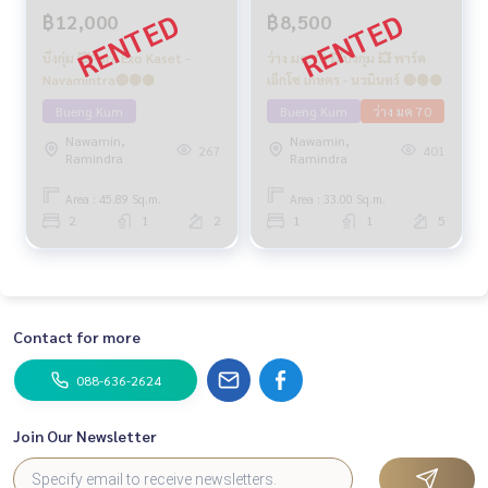
฿12,000
฿8,500
บึงกุ่ม 💥Parc Exo Kaset -
ว่าง มค 70 💥บึงกุ่ม 💥 พาร์ค
Navamintra🔴🟢🟡
เอ็กโซ เกษตร - นวมินทร์ 🔴🟢🟡
Bueng Kum
Bueng Kum
ว่าง มค 70
Nawamin,
Nawamin,
267
401
Ramindra
Ramindra
Area : 45.89 Sq.m.
Area : 33.00 Sq.m.
2
1
2
1
1
5
Contact for more
088-636-2624
Join Our Newsletter