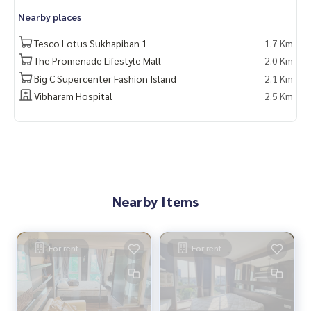
Nearby places
Tesco Lotus Sukhapiban 1
1.7 Km
The Promenade Lifestyle Mall
2.0 Km
Big C Supercenter Fashion Island
2.1 Km
Vibharam Hospital
2.5 Km
Nearby Items
For rent
For rent