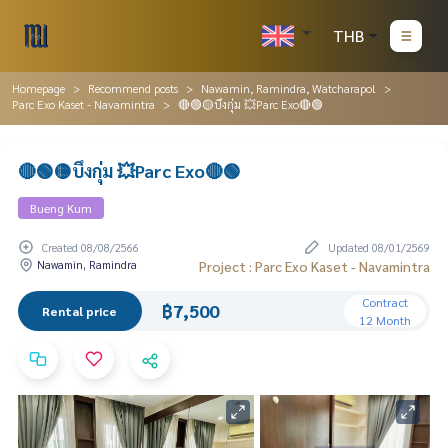
THB
Homepage
Recommend posts
Nawamin, Ramindra, Watcharapol
Parc Exo Kaset - Navamintra
🔴🟢🟡บึงกุ่ม 💥Parc Exo🔴🟢
🔴🟢🟡บึงกุ่ม 💥Parc Exo🔴🟢
Bueng Kum
Created 08/08/2566
Updated 08/01/2569
Nawamin, Ramindra
Project : Parc Exo Kaset - Navamintra
Contract
฿7,500
Rental price
12 Month