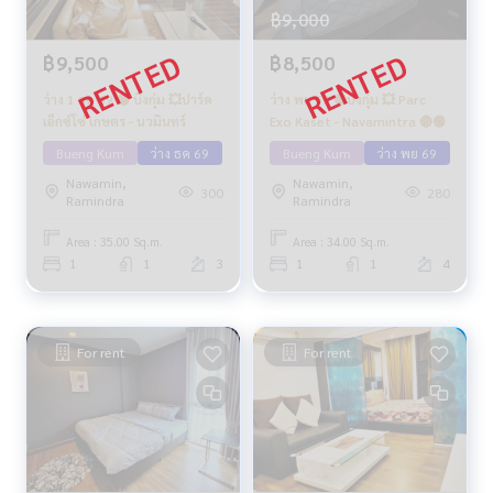
฿9,000
฿9,500
฿8,500
ว่าง 1 ธค 69 🟡 บึงกุ่ม 💥ปาร์ค
ว่าง พย 69 🟡บึงกุ่ม 💥 Parc
เอ็กซ์โซ่ เกษตร - นวมินทร์
Exo Kaset - Navamintra 🔴🟢
Bueng Kum
ว่าง ธค 69
Bueng Kum
ว่าง พย 69
Nawamin,
Nawamin,
300
280
Ramindra
Ramindra
Area : 35.00 Sq.m.
Area : 34.00 Sq.m.
1
1
3
1
1
4
For rent
For rent