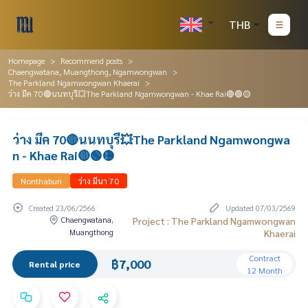
THB
Homepage
Recommend posts
Chaengwatana, Muangthong, Ngamwongwan
The Parkland Ngamwongwan Khaerai
ว่าง มีค 70🔴นนทบุรี💥The Parkland Ngamwongwan - Khae Rai🔴🟢🟡
ว่าง มีค 70🔴นนทบุรี💥The Parkland Ngamwongwa
n - Khae Rai🔴🟢🟡
Nonthaburi
ว่าง มีนา 70
Created 23/06/2566
Updated 07/03/2569
Chaengwatana,
Project : The Parkland Ngamwongwan
Muangthong
Khaerai
Contract
฿7,000
Rental price
12 Month