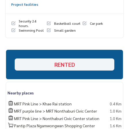
Project facilities
Security 24
Basketball court
Car park
hours.
Swimming Pool
Small garden
RENTED
Nearby places
MRT Pink Line > Khae Rai station
0.4 Km
MRT purple line > MRT Nonthaburi Civic Center
1.0 Km
MRT Pink Line > Nonthaburi Civic Center station
1.0 Km
Pantip Plaza Ngamwongwan Shopping Center
1.6 Km