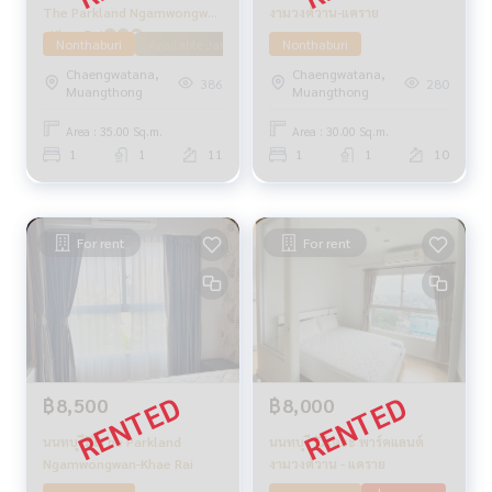
The Parkland Ngamwongwan
งามวงศ์วาน-แคราย
- Khae Rai🔴🟢🟡
Nonthaburi
Available January 71
Nonthaburi
Chaengwatana,
Chaengwatana,
386
280
Muangthong
Muangthong
Area : 35.00 Sq.m.
Area : 30.00 Sq.m.
1
1
11
1
1
10
For rent
For rent
฿8,500
฿8,000
นนทบุรี💥The Parkland
นนทบุรี 💥เดอะ พาร์คแลนด์
Ngamwongwan-Khae Rai
งามวงศ์วาน - แคราย