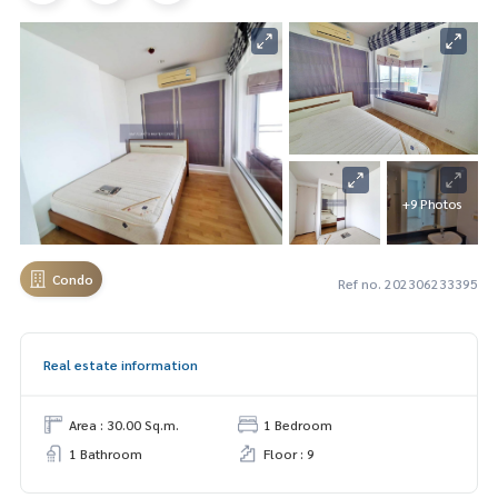
+9 Photos
Condo
Ref no. 202306233395
Real estate information
Area : 30.00 Sq.m.
1 Bedroom
1 Bathroom
Floor : 9