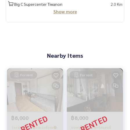
Big C Supercenter Tiwanon
2.0 Km
Show more
Nearby Items
For rent
For rent
฿8,000
฿8,000
ว่าง มค 2571 🟢งามวงศ์งาน🟢
นนทบุรี💥เดอะ พาร์คแลนด์