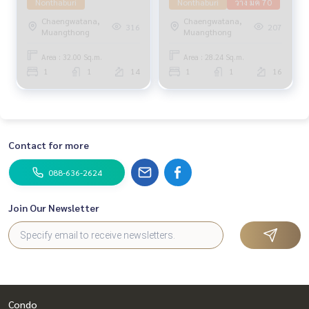
Nonthaburi
Nonthaburi
ว่าง มค 70
Chaengwatana,
Chaengwatana,
316
207
Muangthong
Muangthong
Area : 32.00 Sq.m.
Area : 28.24 Sq.m.
1
1
14
1
1
16
Contact for more
088-636-2624
Join Our Newsletter
Condo