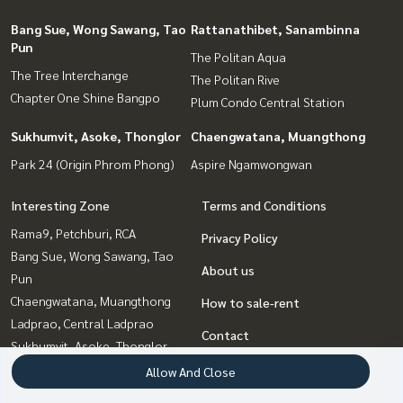
Bang Sue, Wong Sawang, Tao
Rattanathibet, Sanambinna
Pun
The Politan Aqua
The Tree Interchange
The Politan Rive
Chapter One Shine Bangpo
Plum Condo Central Station
Sukhumvit, Asoke, Thonglor
Chaengwatana, Muangthong
Park 24 (Origin Phrom Phong)
Aspire Ngamwongwan
Interesting Zone
Terms and Conditions
Rama9, Petchburi, RCA
Privacy Policy
Bang Sue, Wong Sawang, Tao
About us
Pun
Chaengwatana, Muangthong
How to sale-rent
Ladprao, Central Ladprao
Contact
Sukhumvit, Asoke, Thonglor
Rattanathibet, Sanambinna
Allow And Close
Witthayu, Chidlom, Langsuan,