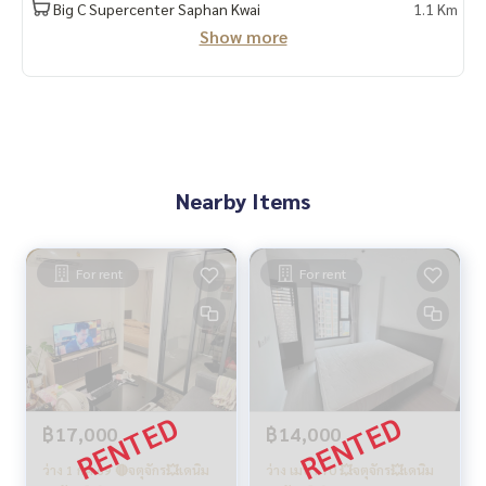
Big C Supercenter Saphan Kwai
1.1 Km
Show more
Nearby Items
For rent
For rent
฿17,000
฿14,000
ว่าง 1 กค 69 🔴จตุจักร💥เดนิม
ว่าง เมษา 70 💥จตุจักร💥เดนิม