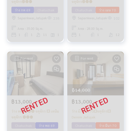
จตุจักร🔴🟢🟡
จตุจักร🔴🟢🟡
ว่าง กค 69
Chatuchak
Chatuchak
ว่าง เมษ 70
Sapankwai,Jatujak
Sapankwai,Jatujak
238
102
Area : 35.00 Sq.m.
Area : 28.00 Sq.m.
1
1
11
1
1
1
12
For rent
For rent
฿14,000
฿13,000
฿13,000
ว่าง พย 69🟡🔴 จตุจักร 💥 เดนิม
ว่าง มี.ค. 2570💥จตุจักร💥
จตุจักร 🔴🟢🟡
Denim Jatujak
Chatuchak
ว่าง พย 69
Chatuchak
ว่าง มีนา 70