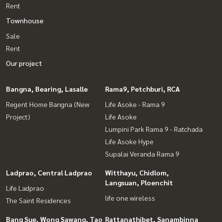
Rent
Townhouse
Sale
Rent
Our project
Bangna, Bearing, Lasalle
Rama9, Petchburi, RCA
Regent Home Bangna (New
Life Asoke - Rama 9
Project)
Life Asoke
Lumpini Park Rama 9 - Ratchada
Life Asoke Hype
Supalai Veranda Rama 9
Ladprao, Central Ladprao
Witthayu, Chidlom,
Langsuan, Ploenchit
Life Ladprao
life one wireless
The Saint Residences
Bang Sue, Wong Sawang, Tao
Rattanathibet, Sanambinna