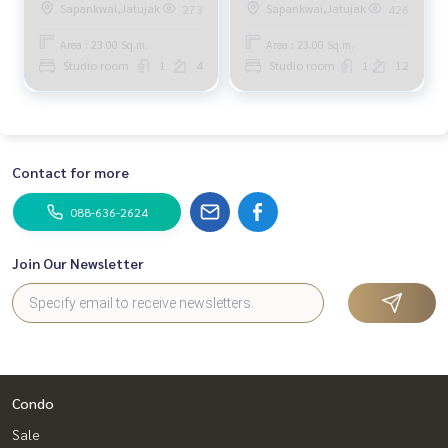
Sapankwai,Jatujak
Sapankwai,Jatujak
273
426
Area : 23.00 Sq.m.
Area : 23.00 Sq.m.
Studio room
1
4
Studio room
1
12
Contact for more
088-636-2624
Join Our Newsletter
Condo
Sale