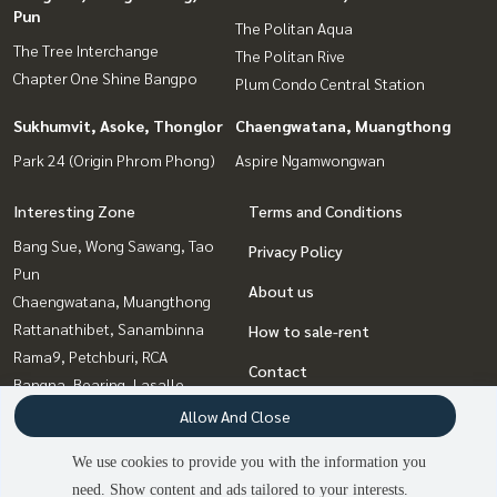
Pun
The Politan Aqua
The Tree Interchange
The Politan Rive
Chapter One Shine Bangpo
Plum Condo Central Station
Sukhumvit, Asoke, Thonglor
Chaengwatana, Muangthong
Park 24 (Origin Phrom Phong)
Aspire Ngamwongwan
Interesting Zone
Terms and Conditions
Bang Sue, Wong Sawang, Tao
Privacy Policy
Pun
About us
Chaengwatana, Muangthong
Rattanathibet, Sanambinna
How to sale-rent
Rama9, Petchburi, RCA
Contact
Bangna, Bearing, Lasalle
Witthayu, Chidlom, Langsuan,
Allow And Close
Ploenchit
We use cookies to provide you with the information you
Ladprao, Central Ladprao
need. Show content and ads tailored to your interests.
Sukhumvit, Asoke, Thonglor
2
people are viewing