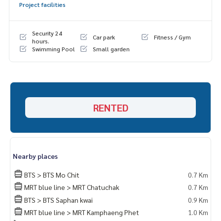
Project facilities
Security 24
Car park
Fitness / Gym
hours.
Swimming Pool
Small garden
RENTED
Nearby places
BTS > BTS Mo Chit
0.7 Km
MRT blue line > MRT Chatuchak
0.7 Km
BTS > BTS Saphan kwai
0.9 Km
MRT blue line > MRT Kamphaeng Phet
1.0 Km