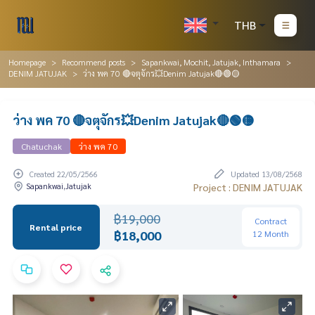
THB
Homepage
Recommend posts
Sapankwai, Mochit, Jatujak, Inthamara
DENIM JATUJAK
ว่าง พค 70 🔴จตุจักร💥Denim Jatujak🔴🟢🟡
ว่าง พค 70 🔴จตุจักร💥Denim Jatujak🔴🟢🟡
Chatuchak
ว่าง พค 70
Created 22/05/2566
Updated 13/08/2568
Sapankwai,Jatujak
Project : DENIM JATUJAK
฿19,000
Contract
Rental price
฿18,000
12 Month