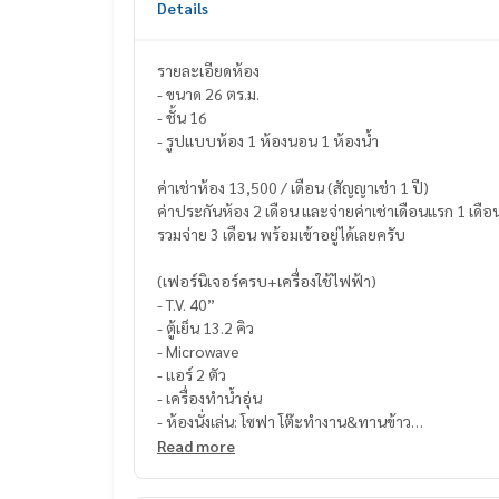
Details
รายละเอียดห้อง
- ขนาด 26 ตร.ม.
- ชั้น 16
- รูปแบบห้อง 1 ห้องนอน 1 ห้องน้ำ
ค่าเช่าห้อง 13,500 / เดือน (สัญญาเช่า 1 ปี)
ค่าประกันห้อง 2 เดือน และจ่ายค่าเช่าเดือนแรก 1 เดือ
รวมจ่าย 3 เดือน พร้อมเข้าอยู่ได้เลยครับ
(เฟอร์นิเจอร์ครบ+เครื่องใช้ไฟฟ้า)
- T.V. 40”
- ตู้เย็น 13.2 คิว
- Microwave
- แอร์ 2 ตัว
- เครื่องทำน้ำอุ่น
- ห้องนั่งเล่น: โซฟา โต๊ะทำงาน&ทานข้าว
- ครัว built in มีเตาไฟฟ้า
Read more
- ตู้เก็บของ built in
- เตียง พร้อมที่นอนอย่างดี 5 ฟุต