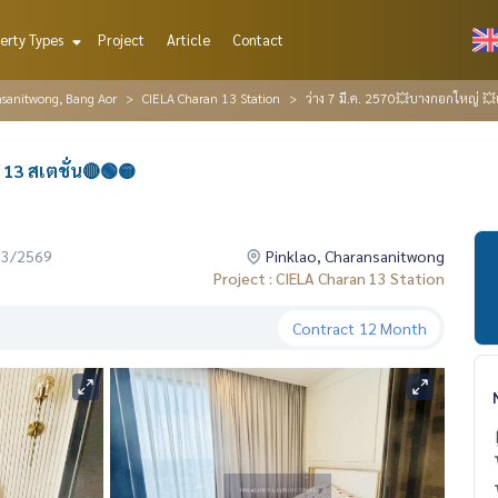
erty Types
Project
Article
Contact
nsanitwong, Bang Aor
CIELA Charan 13 Station
ว่าง 7 มี.ค. 2570💥บางกอกใหญ่ 💥เ
 13 สเตชั่น🔴🟢🟡
03/2569
Pinklao, Charansanitwong
Project : CIELA Charan 13 Station
Contract
12 Month