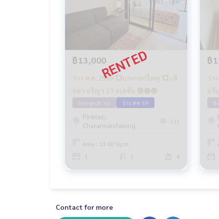
฿13,000
฿1
ว่าง ต.ค. 2569 💥บางกอกใหญ่ 💥 เซี
ว่า
ยล่า จรัญฯ 13 สเตชั่น 🔴🟢🟡
Bangkok Yai
ว่าง ตค 69
Ba
Pinklao,
337
Charansanitwong
Area : 33.00 Sq.m.
1
1
9
Contact for more