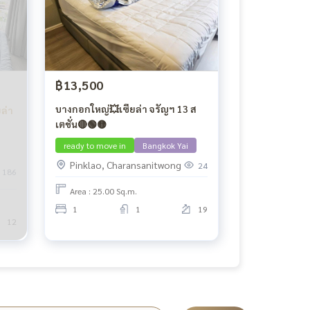
฿13,500
บางกอกใหญ่💥เซียล่า จรัญฯ 13 ส
ล่า
เตชั่น🔴🟢🟡
ready to move in
Bangkok Yai
Pinklao, Charansanitwong
24
186
Area : 25.00 Sq.m.
1
1
19
12