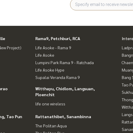
lle
Rama9, Petchburi, RCA
Inter
ew Project)
Life Asoke - Rama 9
Ladpr
Life Asoke
Bangn
Lumpini Park Rama 9 - Ratchada
Chaen
Life Asoke Hype
Muan
Supalai Veranda Rama 9
Bang 
Tao P
prao
Witthayu, Chidlom, Langsuan,
Sukhu
Ploenchit
Thong
life one wireless
Wittha
Langs
ng, Tao Pun
Rattanathibet, Sanambinna
Ratta
The Politan Aqua
Sana
gpo
The Politan Rive