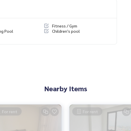
Fitness / Gym
ng Pool
Children's pool
Nearby Items
For rent
For rent