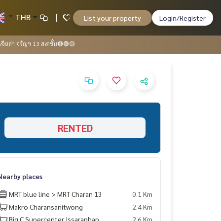
THB
List your property
Login/Register
ซียล่า จรัญฯ 13 สเตชั่น🔴🟢🟡
RENTED
Nearby places
MRT blue line > MRT Charan 13
0.1 Km
Makro Charansanitwong
2.4 Km
Big C Supercenter Issaraphap
2.6 Km