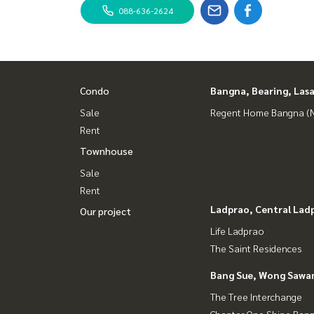
088-636-2624
Condo
Bangna, Bearing, Lasa
Sale
Regent Home Bangna (N
Rent
Townhouse
Sale
Rent
Ladprao, Central Lad
Our project
Life Ladprao
The Saint Residences
Bang Sue, Wong Sawa
The Tree Interchange
Chapter One Shine Ban