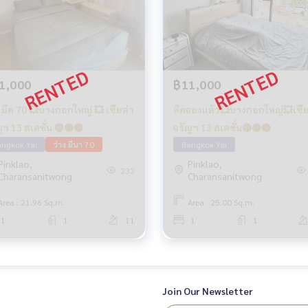
1,000
฿11,000
ง มีค 70 💥บางกอกใหญ่ 💥 เซียล่า
ติดจองแล้ว💥บางกอกใหญ่💥เซีย
จรัญฯ 13 สเตชั่น 🔴🟢🟡
จรัญฯ 13 สเตชั่น🔴🟢🟡
ngkok Yai
ว่าง มีนา 70
Bangkok Yai
Pinklao,
Pinklao,
232
Charansanitwong
Charansanitwong
Area : 21.96 Sq.m.
Area : 25.00 Sq.m.
1
1
11
1
1
Join Our Newsletter