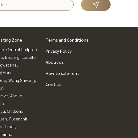
esting Zone
Terms and Conditions
ao, Central Ladprao
Privacy Policy
a, Bearing, Lasalle
About us
gwatana,
gthong
How to sale-rent
Sue, Wong Sawang,
Contact
un
mvit, Asoke,
lor
yu, Chidlom,
uan, Ploenchit
nathibet,
mbinna