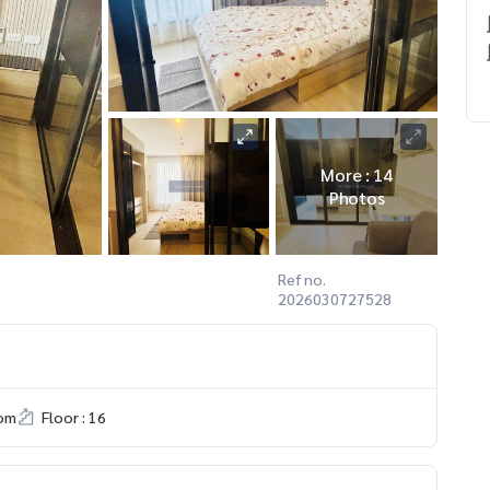
More : 14
Photos
Ref no.
2026030727528
om
Floor : 16