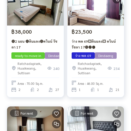
฿38,000
฿23,500
🔴2 นอน 🔴ดินแดง🔴ควินน์ รัช
ว่าง พค 69💥ดินแดง💥 ควินน์
ดา 17
รัชดา 17🔴🟢🟡
ready to move in
Dindaeng
ว่าง พค 69
Dindaeng
Ratchadapisek,
Ratchadapisek,
Huaikwang,
Huaikwang,
240
234
Suttisan
Suttisan
Area : 70.00 Sq.m.
Area : 46.00 Sq.m.
2
2
27
1
1
21
For rent
For rent