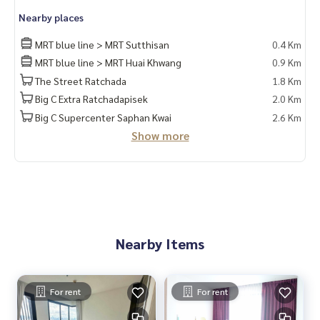
Nearby places
MRT blue line > MRT Sutthisan
0.4 Km
MRT blue line > MRT Huai Khwang
0.9 Km
The Street Ratchada
1.8 Km
Big C Extra Ratchadapisek
2.0 Km
Big C Supercenter Saphan Kwai
2.6 Km
Show more
Nearby Items
For rent
For rent