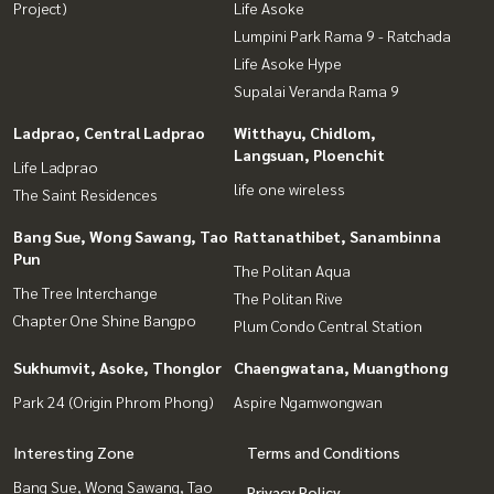
Project)
Life Asoke
Lumpini Park Rama 9 - Ratchada
Life Asoke Hype
Supalai Veranda Rama 9
Ladprao, Central Ladprao
Witthayu, Chidlom,
Langsuan, Ploenchit
Life Ladprao
life one wireless
The Saint Residences
Bang Sue, Wong Sawang, Tao
Rattanathibet, Sanambinna
Pun
The Politan Aqua
The Tree Interchange
The Politan Rive
Chapter One Shine Bangpo
Plum Condo Central Station
Sukhumvit, Asoke, Thonglor
Chaengwatana, Muangthong
Park 24 (Origin Phrom Phong)
Aspire Ngamwongwan
Interesting Zone
Terms and Conditions
Bang Sue, Wong Sawang, Tao
Privacy Policy