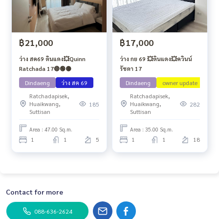
฿21,000
฿17,000
ว่าง สค69 ดินแดง💥Quinn
ว่าง กย 69 💥ดินแดง💥ควินน์
Ratchada 17🔴🟢🟡
รัชดา 17
Dindaeng
ว่าง สค 69
Dindaeng
owner update
ว่า
Ratchadapisek,
Ratchadapisek,
Huaikwang,
Huaikwang,
185
282
Suttisan
Suttisan
Area : 47.00 Sq.m.
Area : 35.00 Sq.m.
1
1
5
1
1
18
Contact for more
088-636-2624