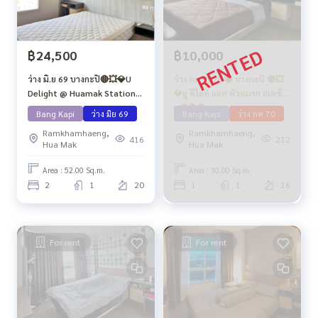
฿24,500
฿10,000
ว่าง มิ.ย 69 บางกะปิ🔴💥💎U
ว่าง กค 2570 🟡 บางกะปิ 🔴💥
Delight @ Huamak Station🔴
💎ยู ดีไลท์ แอท หัวหมาก สเตชั่
🟢🟡
น🔴🟢🟡
Bang Kapi
ว่าง มิย 69
Bang Kapi
ว่าง กค 70
Ramkhamhaeng,
Ramkhamhaeng,
416
212
Hua Mak
Hua Mak
Area : 52.00 Sq.m.
Area : 30.00 Sq.m.
2
1
20
1
1
16
For rent
For rent