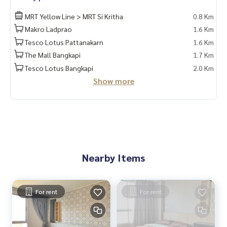
MRT Yellow Line > MRT Si Kritha
0.8 Km
Makro Ladprao
1.6 Km
Tesco Lotus Pattanakarn
1.6 Km
The Mall Bangkapi
1.7 Km
Tesco Lotus Bangkapi
2.0 Km
Show more
Nearby Items
For rent
For rent