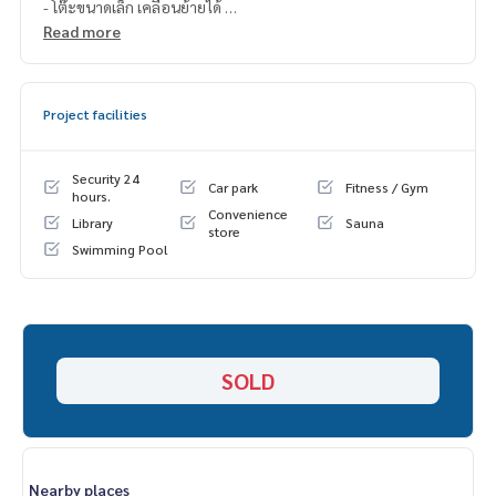
- โต๊ะขนาดเล็ก เคลื่อนย้ายได้
- ตู้ใต้ทีวีใส่ของ
Read more
- ครัวแยกห้อง
- ตู้เย็น Hitachi ประหยัดไฟเบอร์ 5
- เตียงนอน Lotus อย่างดี ไม่ยวบ
Project facilities
- โต๊ะขนาดเล็กหัวเตียง
- แอร์ Panasonic 2 ตัว
- Digital TV LG เชื่อมต่อ Internet ดู Youtube Netflix ได้
Security 24
Car park
Fitness / Gym
- Access Card lock ลิฟท์เฉพาะชั้นที่อยู่เท่านั้น
hours.
Convenience
Library
Sauna
store
Swimming Pool
SOLD
Nearby places