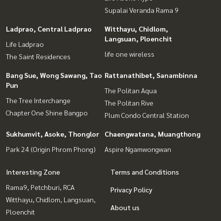
Supalai Veranda Rama 9
Ladprao, Central Ladprao
Witthayu, Chidlom,
Langsuan, Ploenchit
Life Ladprao
life one wireless
The Saint Residences
Bang Sue, Wong Sawang, Tao
Rattanathibet, Sanambinna
Pun
The Politan Aqua
The Tree Interchange
The Politan Rive
Chapter One Shine Bangpo
Plum Condo Central Station
Sukhumvit, Asoke, Thonglor
Chaengwatana, Muangthong
Park 24 (Origin Phrom Phong)
Aspire Ngamwongwan
Interesting Zone
Terms and Conditions
Rama9, Petchburi, RCA
Privacy Policy
Witthayu, Chidlom, Langsuan,
About us
Ploenchit