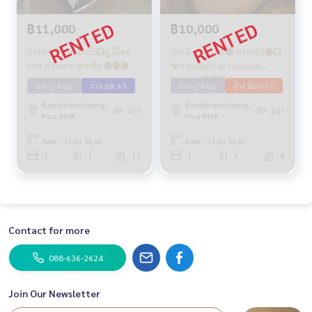
฿11,000
฿10,000
ว่าง ธค 69 บางกะปิ💥ยู ดีไลท์
ว่าง มี.ค. 2570 🔴 บางกะปิ🔴💥
แอท หัวหมาก สเตชั่น 🔴🟢🟡
💎U Delight @ Huamak
Station🔴🟢🟡
Bang Kapi
ว่าง ธค 69
Bang Kapi
ว่าง มีนา 70
Ramkhamhaeng,
Ramkhamhaeng,
219
447
Hua Mak
Hua Mak
Area : 31.00 Sq.m.
Area : 31.00 Sq.m.
1
1
11
1
1
8
Contact for more
088-636-2624
Join Our Newsletter