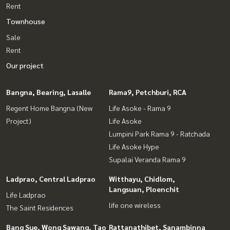
Rent
Townhouse
Sale
Rent
Our project
Bangna, Bearing, Lasalle
Rama9, Petchburi, RCA
Regent Home Bangna (New
Life Asoke - Rama 9
Project)
Life Asoke
Lumpini Park Rama 9 - Ratchada
Life Asoke Hype
Supalai Veranda Rama 9
Ladprao, Central Ladprao
Witthayu, Chidlom,
Langsuan, Ploenchit
Life Ladprao
life one wireless
The Saint Residences
Bang Sue, Wong Sawang, Tao
Rattanathibet, Sanambinna