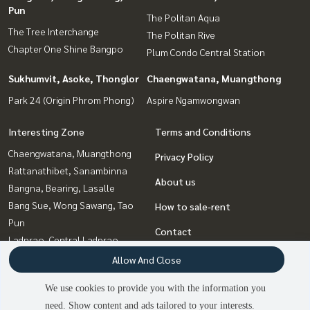
Pun
The Politan Aqua
The Tree Interchange
The Politan Rive
Chapter One Shine Bangpo
Plum Condo Central Station
Sukhumvit, Asoke, Thonglor
Chaengwatana, Muangthong
Park 24 (Origin Phrom Phong)
Aspire Ngamwongwan
Interesting Zone
Terms and Conditions
Chaengwatana, Muangthong
Privacy Policy
Rattanathibet, Sanambinna
About us
Bangna, Bearing, Lasalle
Bang Sue, Wong Sawang, Tao
How to sale-rent
Pun
Contact
Ladprao, Central Ladprao
Witthayu, Chidlom, Langsuan,
Allow And Close
Ploenchit
We use cookies to provide you with the information you
Rama9, Petchburi, RCA
need. Show content and ads tailored to your interests.
Sukhumvit, Asoke, Thonglor
2
people are viewing