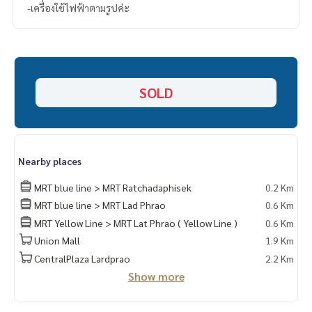
-เครื่องใช้ไฟฟ้าตามรูปค่ะ
SOLD
Nearby places
MRT blue line > MRT Ratchadaphisek
0.2 Km
MRT blue line > MRT Lad Phrao
0.6 Km
MRT Yellow Line > MRT Lat Phrao ( Yellow Line )
0.6 Km
Union Mall
1.9 Km
CentralPlaza Lardprao
2.2 Km
Show more