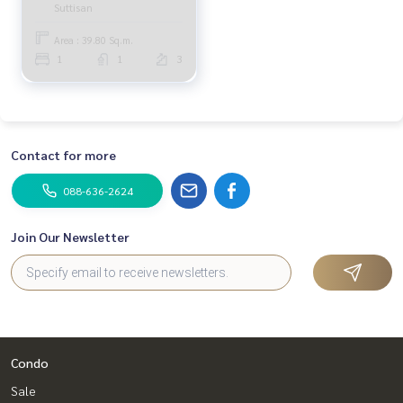
Suttisan
Area : 39.80 Sq.m.
1
1
3
Contact for more
088-636-2624
Join Our Newsletter
Condo
Sale