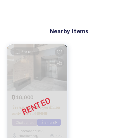
Nearby Items
For rent
฿18,000
ว่าง ก.ย. 2569 🟡จตุจักร💥แอล
ลอฟท์ รัชดา 19🔴🟢🟡
Chatuchak
ว่าง กย 69
Ratchadapisek,
Huaikwang,
149