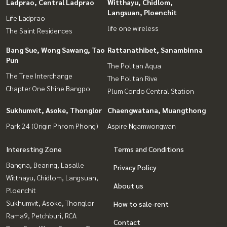
Ladprao, Central Ladprao
Witthayu, Chidlom,
Langsuan, Ploenchit
Life Ladprao
life one wireless
The Saint Residences
Bang Sue, Wong Sawang, Tao
Rattanathibet, Sanambinna
Pun
The Politan Aqua
The Tree Interchange
The Politan Rive
Chapter One Shine Bangpo
Plum Condo Central Station
Sukhumvit, Asoke, Thonglor
Chaengwatana, Muangthong
Park 24 (Origin Phrom Phong)
Aspire Ngamwongwan
Interesting Zone
Terms and Conditions
Bangna, Bearing, Lasalle
Privacy Policy
Witthayu, Chidlom, Langsuan,
About us
Ploenchit
Sukhumvit, Asoke, Thonglor
How to sale-rent
Rama9, Petchburi, RCA
Contact