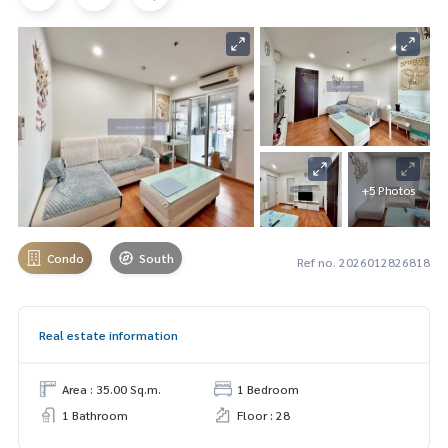
+5 Photos
Condo
South
Ref no. 2026012826818
Real estate information
Area : 35.00 Sq.m.
1 Bedroom
1 Bathroom
Floor : 28