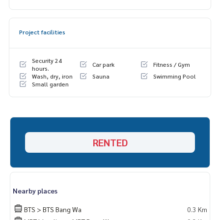
-ตู้เย็น
Project facilities
Security 24
Car park
Fitness / Gym
hours.
Wash, dry, iron
Sauna
Swimming Pool
Small garden
RENTED
Nearby places
BTS > BTS Bang Wa
0.3 Km