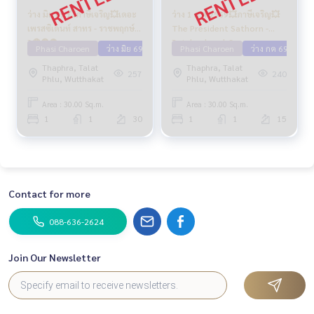
ว่าง มิย 69 💥ภาษีเจริญ💥เดอะ
ว่าง 1 ก.ค.2569💥ภาษีเจริญ💥
เพรสซิเดนท์ สาทร - ราชพฤกษ์
The President Sathorn -
3🔴🟢🟡
Ratchaphruek 3
Phasi Charoen
ว่าง มิย 69
Phasi Charoen
ว่าง กค 69
Thaphra, Talat
Thaphra, Talat
257
240
Phlu, Wutthakat
Phlu, Wutthakat
Area : 30.00 Sq.m.
Area : 30.00 Sq.m.
1
1
30
1
1
15
Contact for more
088-636-2624
Join Our Newsletter