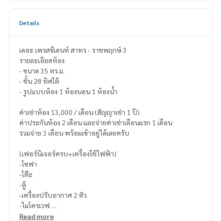
Details
เดอะ เพรสซิเดนท์ สาทร - ราชพฤกษ์ 3
รายละเอียดห้อง
- ขนาด 35 ตร.ม.
- ชั้น 28 ทิศใต้
- รูปแบบห้อง 1 ห้องนอน 1 ห้องน้ำ
ค่าเช่าห้อง 13,000 / เดือน (สัญญาเช่า 1 ปี)
ค่าประกันห้อง 2 เดือน และจ่ายค่าเช่าเดือนแรก 1 เดือน
รวมจ่าย 3 เดือน พร้อมเข้าอยู่ได้เลยครับ
(เฟอร์นิเจอร์ครบ+เครื่องใช้ไฟฟ้า)
-โซฟา
-โต๊ะ
-ตู้
-เครื่องปรับอากาศ 2 ตัว
-ไมโครเวฟ
-เตาไฟฟ้า
Read more