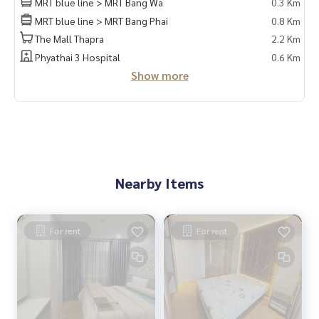
MRT blue line > MRT Bang Wa
0.3 Km
MRT blue line > MRT Bang Phai
0.8 Km
The Mall Thapra
2.2 Km
Phyathai 3 Hospital
0.6 Km
Show more
Nearby Items
For rent
For rent