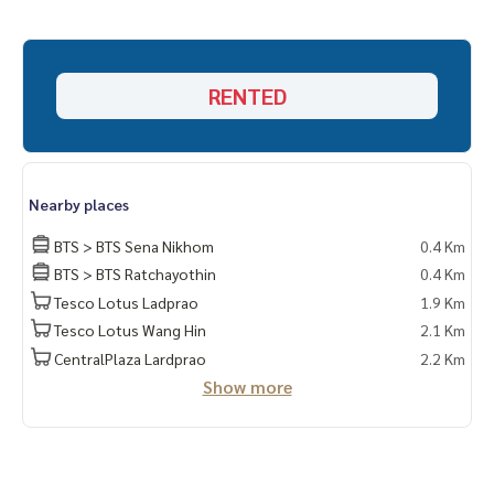
RENTED
Nearby places
BTS > BTS Sena Nikhom
0.4 Km
BTS > BTS Ratchayothin
0.4 Km
Tesco Lotus Ladprao
1.9 Km
Tesco Lotus Wang Hin
2.1 Km
CentralPlaza Lardprao
2.2 Km
Show more