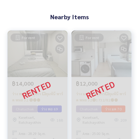
Nearby Items
For rent
For rent
฿14,000
฿12,000
ว่าง พย 69 จตุจักร 💥ลุมพินี พาร์
ว่าง มค 70 จตุจักร💥ลุมพินี พาร์
ค พหล 32 🔴🟢🟡
ค พหล 32🔴1732/82🟢🟡
Chatuchak
ว่าง พย 69
Chatuchak
ว่าง มค 70
Kasetsart,
Kasetsart,
188
209
Ratchayothin
Ratchayothin
Area : 28.29 Sq.m.
Area : 25.00 Sq.m.