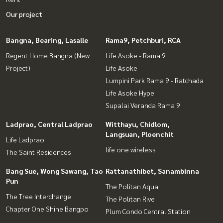
Our project
Bangna, Bearing, Lasalle
Rama9, Petchburi, RCA
Regent Home Bangna (New
Life Asoke - Rama 9
Project)
Life Asoke
Lumpini Park Rama 9 - Ratchada
Life Asoke Hype
Supalai Veranda Rama 9
Ladprao, Central Ladprao
Witthayu, Chidlom,
Langsuan, Ploenchit
Life Ladprao
life one wireless
The Saint Residences
Bang Sue, Wong Sawang, Tao
Rattanathibet, Sanambinna
Pun
The Politan Aqua
The Tree Interchange
The Politan Rive
Chapter One Shine Bangpo
Plum Condo Central Station