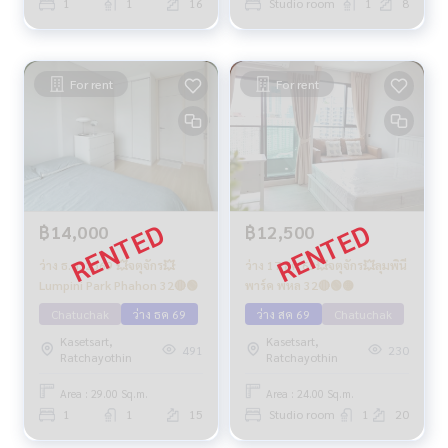
1
1
16
Studio room
1
8
For rent
For rent
฿14,000
฿12,500
ว่าง ธ.ค. 2569 💥จตุจักร💥
ว่าง 17 สค 69💥จตุจักร💥ลุมพินี
Lumpini Park Phahon 32🔴🟢
พาร์ค พหล 32🔴🟢🟡
Chatuchak
ว่าง ธค 69
ว่าง สค 69
Chatuchak
Kasetsart,
Kasetsart,
491
230
Ratchayothin
Ratchayothin
Area : 29.00 Sq.m.
Area : 24.00 Sq.m.
1
1
15
Studio room
1
20