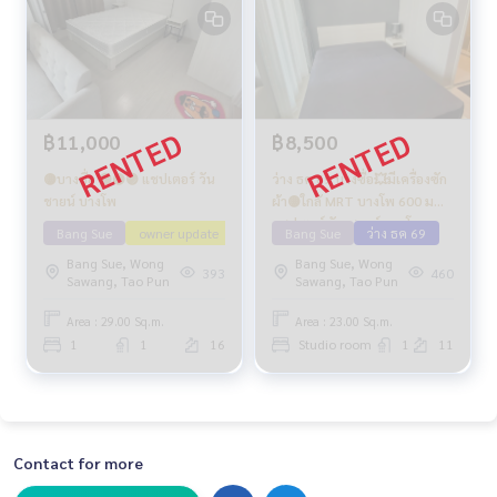
฿11,000
฿8,500
🟡บางซื่อ 🟢🟡🟣 แชปเตอร์ วัน
ว่าง ธค 69 บางซื่อ💥มีเครื่องซัก
ชายน์ บางโพ
ผ้า🟡ใกล้ MRT บางโพ 600 ม🟢
แชปเตอร์ วัน ชายน์ บางโพ
Bang Sue
owner update
Bang Sue
ว่าง ธค 69
Bang Sue, Wong
Bang Sue, Wong
393
460
Sawang, Tao Pun
Sawang, Tao Pun
Area : 29.00 Sq.m.
Area : 23.00 Sq.m.
1
1
16
Studio room
1
11
Contact for more