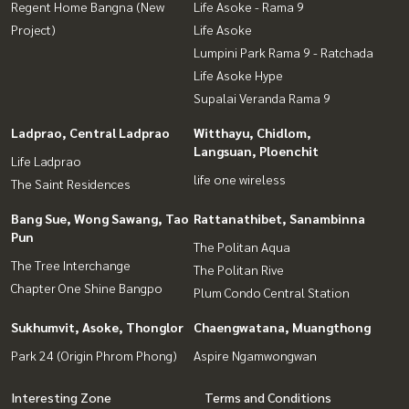
Regent Home Bangna (New
Life Asoke - Rama 9
Project)
Life Asoke
Lumpini Park Rama 9 - Ratchada
Life Asoke Hype
Supalai Veranda Rama 9
Ladprao, Central Ladprao
Witthayu, Chidlom,
Langsuan, Ploenchit
Life Ladprao
life one wireless
The Saint Residences
Bang Sue, Wong Sawang, Tao
Rattanathibet, Sanambinna
Pun
The Politan Aqua
The Tree Interchange
The Politan Rive
Chapter One Shine Bangpo
Plum Condo Central Station
Sukhumvit, Asoke, Thonglor
Chaengwatana, Muangthong
Park 24 (Origin Phrom Phong)
Aspire Ngamwongwan
Interesting Zone
Terms and Conditions