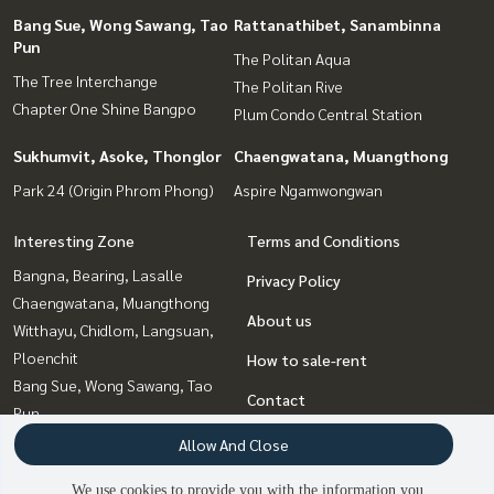
Bang Sue, Wong Sawang, Tao
Rattanathibet, Sanambinna
Pun
The Politan Aqua
The Tree Interchange
The Politan Rive
Chapter One Shine Bangpo
Plum Condo Central Station
Sukhumvit, Asoke, Thonglor
Chaengwatana, Muangthong
Park 24 (Origin Phrom Phong)
Aspire Ngamwongwan
Interesting Zone
Terms and Conditions
Bangna, Bearing, Lasalle
Privacy Policy
Chaengwatana, Muangthong
About us
Witthayu, Chidlom, Langsuan,
Ploenchit
How to sale-rent
Bang Sue, Wong Sawang, Tao
Contact
Pun
Rama9, Petchburi, RCA
Allow And Close
Ladprao, Central Ladprao
We use cookies to provide you with the information you