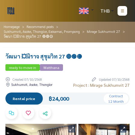
THB
Homepage
Recommend posts
Sukhumvit, Asoke, Thonglor, Eakamai, Prompong
Mirage Sukhumvit 27
วัฒนา 💥มิราจ สุขุมวิท 27 🔴🟢🟡
วัฒนา 💥มิราจ สุขุมวิท 27 🔴🟢🟡
ready to move in
Watthana
Created 07/10/2568
Updated 07/10/2568
Sukhumvit, Asoke, Thonglor
Project : Mirage Sukhumvit 27
Contract
฿24,000
Rental price
12 Month