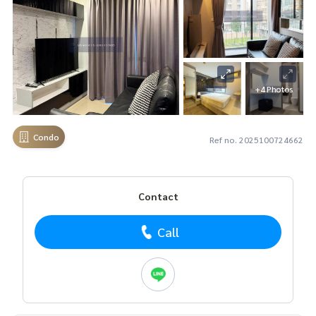
+4 Photos
Condo
Ref no. 2025100724662
Contact
Call