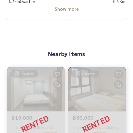
EmQuartier
0.6 Km
Show more
Nearby Items
For rent
For rent
฿19,000
฿30,000
ว่าง 10 ตค 69🟢🟡วัฒนา💥
ว่าง ธค 69🔴🟡วัฒนา💥Mirage