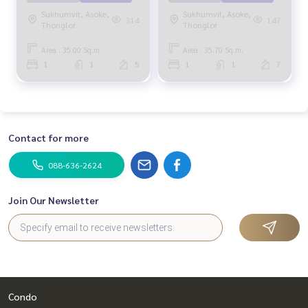
Sukhumvit, Asoke,
Sukhumvit, Asoke,
314
147
Thonglor
Thonglor
Area : 35.00 Sq.m.
Area : 35.70 Sq.m.
1
1
5
1
1
7
Contact for more
088-636-2624
Join Our Newsletter
Condo