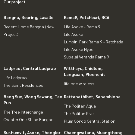
Our project
Bangna, Bearing, Lasalle
Rama9, Petchburi, RCA
Regent Home Bangna (New
Life Asoke - Rama 9
Project)
Life Asoke
Lumpini Park Rama 9 - Ratchada
Life Asoke Hype
Supalai Veranda Rama 9
Ladprao, Central Ladprao
Witthayu, Chidlom,
Langsuan, Ploenchit
Life Ladprao
life one wireless
The Saint Residences
Bang Sue, Wong Sawang, Tao
Rattanathibet, Sanambinna
Pun
The Politan Aqua
The Tree Interchange
The Politan Rive
Chapter One Shine Bangpo
Plum Condo Central Station
Sukhumvit, Asoke, Thonglor
Chaengwatana, Muangthong