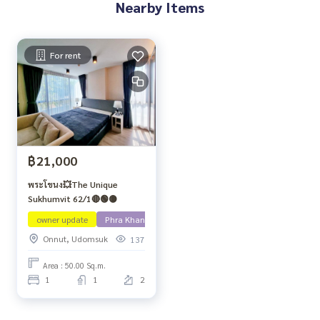
Nearby Items
For rent
฿21,000
พระโขนง💥The Unique
Sukhumvit 62/1🔴🟢🟡
owner update
Phra Khanong
Onnut, Udomsuk
137
Area : 50.00 Sq.m.
1
1
2